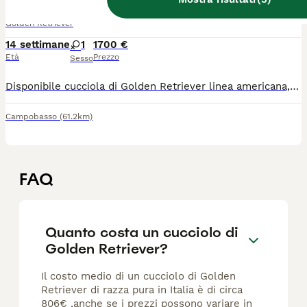
Golden Retriever
14 settimane
1
1700 €
Età
Prezzo
Sesso
Disponibile cucciola di Golden Retriever linea americana, nata il 25 aprile Zona Campobasso, Disponibile dal 25 giugno. Disponibile anche la consegna. La cucciola verrà ceduta con - Pedigree ENCI - Microchip - Vaccinazioni e sverminazioni complete per l'età - Libretto sanitario - Visite veterinarie - Assistenza pre e post consegna Prezzo: 1.700 € entrambi i genitori sono esenti da displasia anche e gomiti Foto e video aggiornati disponibili su richiesta. Contattare solo se realmente interessati.
Campobasso
(61.2km)
FAQ
Quanto costa un cucciolo di
Golden Retriever?
Il costo medio di un cucciolo di Golden
Retriever di razza pura in Italia è di circa
806€ ,anche se i prezzi possono variare in