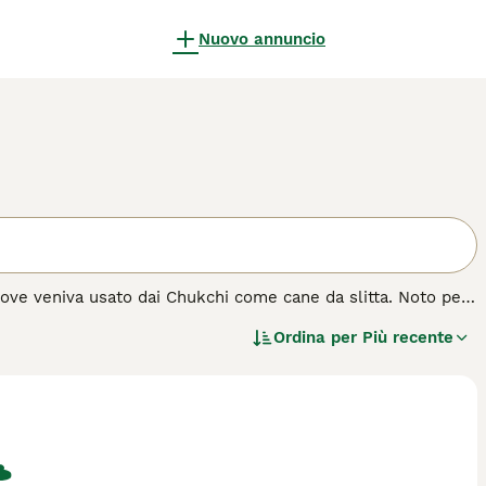
Nuovo annuncio
 dove veniva usato dai Chukchi come cane da slitta. Noto per
elto come cane da compagnia e da famiglia. Gli appartenenti a
Ordina per
Più recente
e da soli. Il Siberian Husky non è la scelta migliore per i
iliarità con la razza e che quindi sanno come addestrarli e
lta per un cane di famiglia.
i cane.