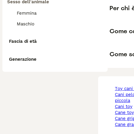
Sesso dell'animale
Per chi
Femmina
Maschio
Come co
Fascia di età
Come so
Generazione
toy cani
cani pelo corto taglia
piccola
cani toy
cane to
cane gri
cane gr