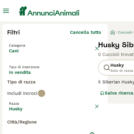
Filtri
Cancella tutto
Cuccioli
Husky Sib
Categorie
Cani
0 Cuccioli trovat
Husky
Tipo di inserzione
Solo di razza
In vendita
Tipo di razza
Il Siberian Husk
la sua straordin
Salva ricerca
Includi incroci
questa razza sono
proprietari alle
Razza
gestirli, prospe
Husky
Leggi la
nostra p
Città/Regione