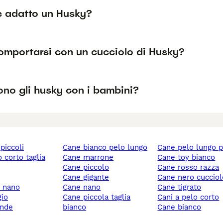
 è adatto un Husky?
mportarsi con un cucciolo di Husky?
no gli husky con i bambini?
 piccoli
cane bianco pelo lungo
cane pelo lungo 
cane marrone
cane toy bianco
cane piccolo
cane rosso razza
cane gigante
cane nero cuccio
y nano
cane nano
cane tigrato
gio
cane piccola taglia
cani a pelo corto
ande
bianco
cane bianco