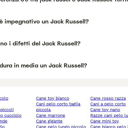
è impegnativo un Jack Russell?
no i difetti del Jack Russell?
dura in media un Jack Russell?
ccolo
cane toy bianco
cane rosso razza
cani pelo corto taglia
cani a pelo corto
 piccoli
piccola
cane toy nano
ro cucciolo
cane marrone
razze cani pelo l
ande
cane gigante
cane mini toy
gio
cane pelo lungo piccolo
cane bianco pelo