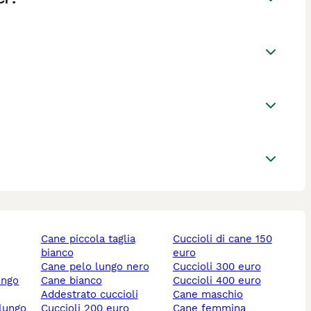
cane piccola taglia
cuccioli di cane 150
bianco
euro
cane pelo lungo nero
cuccioli 300 euro
ungo
cane bianco
cuccioli 400 euro
addestrato cuccioli
cane maschio
 lungo
cuccioli 200 euro
cane femmina