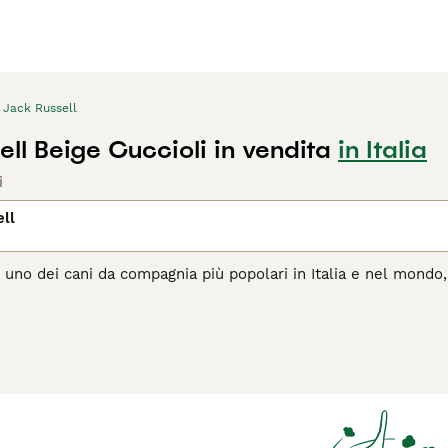
Jack Russell
ll Beige Cuccioli in vendita
in Italia
i
ll
 uno dei cani da compagnia più popolari in Italia e nel mondo, 
sentono a proprio agio con le persone. Tuttavia, poiché hanno c
 e stimolazione mentale per essere cani veramente felici e app
agina di consigli sul Jack Russell
per informazioni su questa r