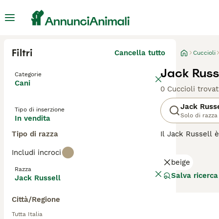
Filtri
Cancella tutto
Cuccioli
Jack Russe
Categorie
Cani
0 Cuccioli trovat
Jack Russe
Tipo di inserzione
Solo di razza
In vendita
Tipo di razza
Il Jack Russell è
energici che si 
Includi incroci
esercizio fisico
beige
Razza
Leggi la
nostra p
Salva ricerca
Jack Russell
Città/Regione
Tutta Italia