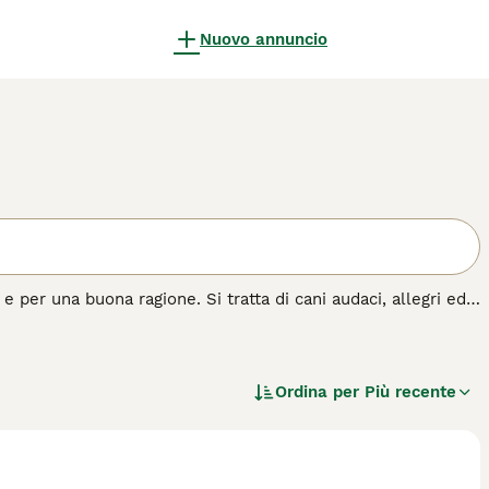
Nuovo annuncio
e per una buona ragione. Si tratta di cani audaci, allegri ed
osì tanta energia, hanno bisogno della giusta quantità di
agati.
azza di cane.
Ordina per
Più recente