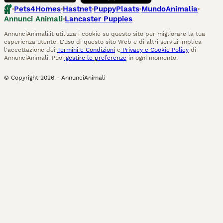
Pets4Homes
Hastnet
PuppyPlaats
MundoAnimalia
Annunci Animali
Lancaster Puppies
AnnunciAnimali.it utilizza i cookie su questo sito per migliorare la tua
esperienza utente. L'uso di questo sito Web e di altri servizi implica
l'accettazione dei
Termini e Condizioni
e
Privacy e Cookie Policy
di
AnnunciAnimali. Puoi
gestire le preferenze
in ogni momento.
© Copyright
2026
-
AnnunciAnimali