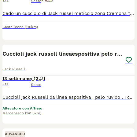
Età
Prezzo
Sesso
Cedo un cucciolo di Jack russel meticcio zona Cremona tutto bianco con orecchie a pua , già sterminato microcippato e vaccinato
Castelleone
(116km)
13
Cuccioli jack russell lineaespositiva pelo ruvido
Jack Russell
13 settimane
3
1
Età
Sesso
Cuccioli jack Russell da linea espositiva , pelo ruvido . I cuccioli hanno importante genealogia estera , nipoti di campioni mondiali di bellezza . Verranno consegnati a partire da metà luglio , con tutte le garanzie da allevamento professionale , microchip , vaccinazioni , cicli svermature , toelettati , compresa ricevuta fiscale . Cuccioli molto belli , per intenditori ed estimatori della razza . Titoli nonno materno : Russell terrier - USA 2023 Russell Terrier Argentina 2025 #2 Multiple Group Placing 34 x Best Of Breed E Montgomery County Kennel Club -NationalSpeciality Winner 2023 Best of Breed ENCI Winner 2022 AKC Grand Champion AKC Champion CZECH Champion Portugese Champion Italian Champion Uruguay Champion Paraguay Champion Paraguay Grand Champion Argentina Champion Argentina Grand Champion Latinoamerica Champion International Champion Prezzo a partire da
Allevatore con Affisso
Mercenasco
(141.8km)
ADVANCED