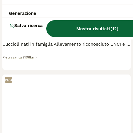
Cuccioli Jack Russell
Generazione
Jack Russell
Salva ricerca
9 settimane
2
Mostra risultati
(
12
)
Età
Sesso
Cuccioli nati in famiglia Allevamento riconosciuto ENCI e FCI Disponibilità di 2 maschi Vaccinati sverminati con pedigree
Pietrasanta
(106km)
PRO