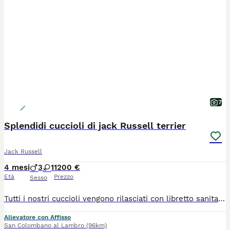
7
Splendidi cuccioli di jack Russell terrier
Jack Russell
4 mesi
3
1
1200 €
Età
Prezzo
Sesso
Tutti i nostri cuccioli vengono rilasciati con libretto sanitario, microchip vaccinazioni sverginati certificato Veterinario di buona salute, passaggio Asl e pedigree ROI. Ci sono due cuccioli a pelo raso e due a pelo broken.
Allevatore con Affisso
San Colombano al Lambro
(96km)