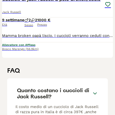
Jack Russell
9 settimane
2
2
1000 €
Età
Prezzo
Sesso
Mamma broken papà liscio. I cuccioli verranno ceduti con pedigree, chip, sverminati e vaccinati. Alleviamo jack russell dal 2020, il nostro obiettivo è di affidare un futuro compagno di vita perfetto per stare con il proprio padrone in casa e poi divertirsi insieme all'area aperta.
Allevatore con Affisso
Bosco Marengo
(56.9km)
FAQ
Quanto costano i cuccioli di
Jack Russell?
Il costo medio di un cucciolo di Jack Russell
di razza pura in Italia è di circa 397€ ,anche