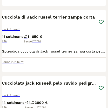
11
Cucciola di Jack russel terrier zampa corta
Jack Russell
11 settimane
1
650 €
Età
Prezzo
Sesso
Splendida cucciola di Jack russel terrier zampa corta pelo raso rimarra ' intorno a 4 kg da adulta adesso ha 40 gg e sta in un palmo della mano, molto bella adatta a chi ama avere un compagno di dimensioni ridotte ,allegra e divertente, abituata con bambini molto affettuosa si cede con ciclo sverminazioni, vaccino microchip, passaggio di proprietà libretto sanitario, visita veterinaria contatto telefonico 3791459776 grazie
Torino
(131.6km)
12
Cucciolata jack Russell pelo ruvido pedigree
Jack Russell
14 settimane
4
3
800 €
Età
Prezzo
Sesso