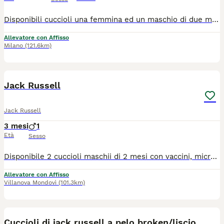
Disponibili cuccioli una femmina ed un maschio di due mesi ,pelo ruvido bianco tan Carattere tranquillo cresciuti in famiglia a stretto contatto con noi piccola taglia 5 /6 kg da adulto Ceduti solo a referenziati visibili con i genitori, test genetici e certificazione ufficiale displasia rotula nati in casa ed abituati alla traversa. Cuccioli socializzati,sani,allevati da famiglia di medico veterinario. Pedigree Roi Microchip, due trattamenti sverminanti e due vaccinazioni Vendita Con FATTURA. Tassativamente no commercianti, no spedizioni a sconosciuti, no allevatori
Allevatore con Affisso
Milano
(121.6km)
6
Jack Russell
Jack Russell
3 mesi
1
Età
Sesso
Disponibile 2 cuccioli maschii di 2 mesi con vaccini, microchip, libretto sanitario, pedigree Per altre info contattatemi anche sili wathsapp
Allevatore con Affisso
Villanova Mondovì
(101.3km)
15
Cuccioli di jack russell a pelo broken/liscio