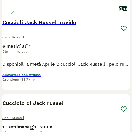
14
Cuccioli Jack Russell ruvido
Jack Russell
6 mesi
3
1
Età
Sesso
Disponibili a metà Aprile 2 cuccioli Jack Russell , pelo ruvido, alta genealogia , nati il 6 Febbraio 2026 . I miei cuccioli nascono e vivono in casa sempre sotto il controllo e visite veterinaria, consegnati con chip , vaccino, svermati , passaggi di propriertà, pedigree e con una base di educazione cinofila . Genitori testati da patologie genetiche e visibili in allevamento / mia casa. I miei cuccioli vengono consegnati , oltre a tutti i documenti, toelettati e visibili anche sul mio profilo FB, Per info e appuntamenti contatta Cristina 3462715890.
Allevatore con Affisso
Grondona
(35.7km)
3
Cucciolo di Jack russel
Jack Russell
13 settimane
1
200 €