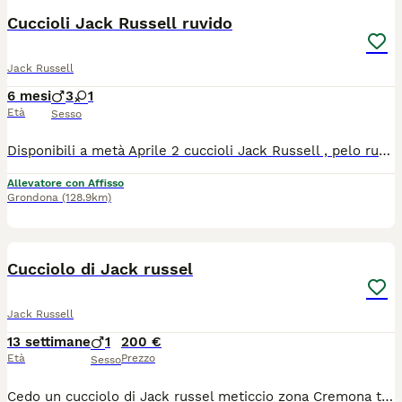
Cuccioli Jack Russell ruvido
Jack Russell
6 mesi
3
1
Età
Sesso
Disponibili a metà Aprile 2 cuccioli Jack Russell , pelo ruvido, alta genealogia , nati il 6 Febbraio 2026 . I miei cuccioli nascono e vivono in casa sempre sotto il controllo e visite veterinaria, consegnati con chip , vaccino, svermati , passaggi di propriertà, pedigree e con una base di educazione cinofila . Genitori testati da patologie genetiche e visibili in allevamento / mia casa. I miei cuccioli vengono consegnati , oltre a tutti i documenti, toelettati e visibili anche sul mio profilo FB, Per info e appuntamenti contatta Cristina 3462715890.
Allevatore con Affisso
Grondona
(128.9km)
3
Cucciolo di Jack russel
Jack Russell
13 settimane
1
200 €
Età
Prezzo
Sesso
Cedo un cucciolo di Jack russel meticcio zona Cremona tutto bianco con orecchie a pua , già sterminato microcippato e vaccinato