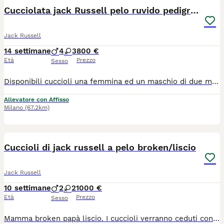
Cucciolata jack Russell pelo ruvido pedigree
Jack Russell
14 settimane
4
3
800 €
Età
Prezzo
Sesso
Disponibili cuccioli una femmina ed un maschio di due mesi ,pelo ruvido bianco tan Carattere tranquillo cresciuti in famiglia a stretto contatto con noi piccola taglia 5 /6 kg da adulto Ceduti solo a referenziati visibili con i genitori, test genetici e certificazione ufficiale displasia rotula nati in casa ed abituati alla traversa. Cuccioli socializzati,sani,allevati da famiglia di medico veterinario. Pedigree Roi Microchip, due trattamenti sverminanti e due vaccinazioni Vendita Con FATTURA. Tassativamente no commercianti, no spedizioni a sconosciuti, no allevatori
Allevatore con Affisso
Milano
(67.2km)
15
Cuccioli di jack russell a pelo broken/liscio
Jack Russell
10 settimane
2
2
1000 €
Età
Prezzo
Sesso
Mamma broken papà liscio. I cuccioli verranno ceduti con pedigree, chip, sverminati e vaccinati. Alleviamo jack russell dal 2020, il nostro obiettivo è di affidare un futuro compagno di vita perfetto per stare con il proprio padrone in casa e poi divertirsi insieme all'area aperta.