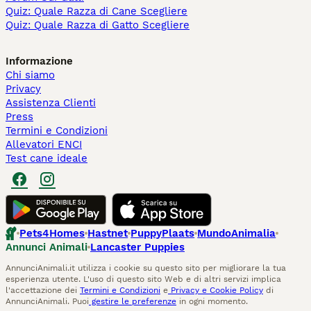
Quiz: Quale Razza di Cane Scegliere
Quiz: Quale Razza di Gatto Scegliere
Informazione
Chi siamo
Privacy
Assistenza Clienti
Press
Termini e Condizioni
Allevatori ENCI
Test cane ideale
Pets4Homes
Hastnet
PuppyPlaats
MundoAnimalia
Annunci Animali
Lancaster Puppies
AnnunciAnimali.it utilizza i cookie su questo sito per migliorare la tua
esperienza utente. L'uso di questo sito Web e di altri servizi implica
l'accettazione dei
Termini e Condizioni
e
Privacy e Cookie Policy
di
AnnunciAnimali. Puoi
gestire le preferenze
in ogni momento.