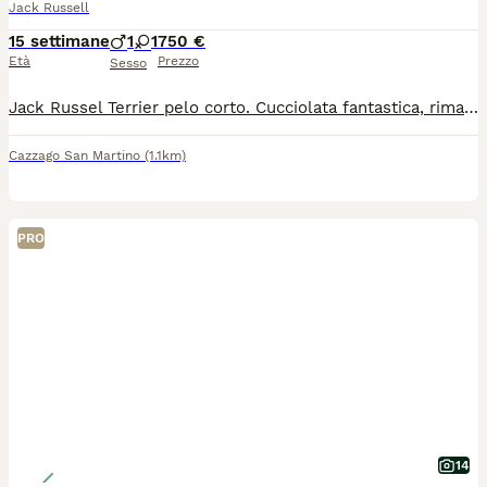
Jack Russell
15 settimane
1
1
750 €
Età
Prezzo
Sesso
Jack Russel Terrier pelo corto. Cucciolata fantastica, rimasto un maschio e una femmina. Entrambi i genitori di proprietà, cresciuti da noi e anche i cuccioli trattati come se fossero nostri non da "allevamento". Già abituati ad interagire con le persone i bambini e gli altri animali.
Cazzago San Martino
(1.1km)
PRO
14