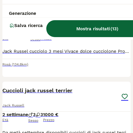
Jack Russel di razza
Generazione
Jack Russell
Salva ricerca
Mostra risultati
(
13
)
14 settimane
1
350 €
Età
Prezzo
Sesso
Jack Russel cucciolo 3 mesi Vivace dolce cucciolone Pronto per una avventura Prezzo sotto Primo vaccino fatto secondo tra un mese
Rosà
(134.8km)
3
Cuccioli jack russel terrier
Jack Russell
2 settimane
3
3
1000 €
Età
Prezzo
Sesso
Da metà settembre disponibili cuccioli di jack russel terrier. Genitori visibili in allevamento si cedono con pedigree, libretto sanitario, vaccinazioni e sverminazioni