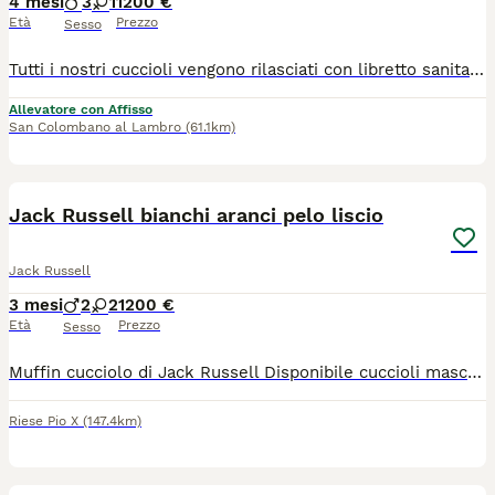
4 mesi
3
1
1200 €
Età
Prezzo
Sesso
Tutti i nostri cuccioli vengono rilasciati con libretto sanitario, microchip vaccinazioni sverginati certificato Veterinario di buona salute, passaggio Asl e pedigree ROI. Ci sono due cuccioli a pelo raso e due a pelo broken.
Allevatore con Affisso
San Colombano al Lambro
(61.1km)
6
Jack Russell bianchi aranci pelo liscio
Jack Russell
3 mesi
2
2
1200 €
Età
Prezzo
Sesso
Muffin cucciolo di Jack Russell Disponibile cuccioli maschietti di Jack Russell pelo corto. Verranno consegnati con tutta la documentazione, alta genealogia, esenti da malattie ereditarie, test DNA, visita veterinaria che ne attesta lo stato di buona salute. Approccio Etico, per noi i nostri cani sono fedeli compagni di vita, alleviamo i cuccioli in casa con attenzione ai dettagli ed al rispetto dei tempi di ognuno. I cuccioli sono nati il 5 giugno e sono disponibili per la consegna. Genitori visibili in loco, sani e socievoli.
Riese Pio X
(147.4km)
12