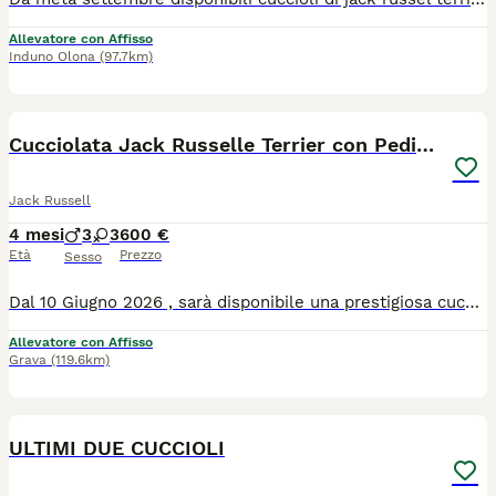
Allevatore con Affisso
Induno Olona
(97.7km)
20
Cucciolata Jack Russelle Terrier con Pedigree
Jack Russell
4 mesi
3
3
600 €
Età
Prezzo
Sesso
Dal 10 Giugno 2026 , sarà disponibile una prestigiosa cucciolata con Pedigree. I cuccioli saranno consegnati, con 2 vaccinazioni, libretto sanitario, microchip controllo veterinario, trattamento antiparassitario, saranno sverminati e prevenzione filaria. Per qualsiasi altra informazione contattateci, non esitate a prenotare un appuntamento per vedere la cucciolata e i genitori, cosa che vi consiglio, senza impegno.
Allevatore con Affisso
Grava
(119.6km)
8
ULTIMI DUE CUCCIOLI