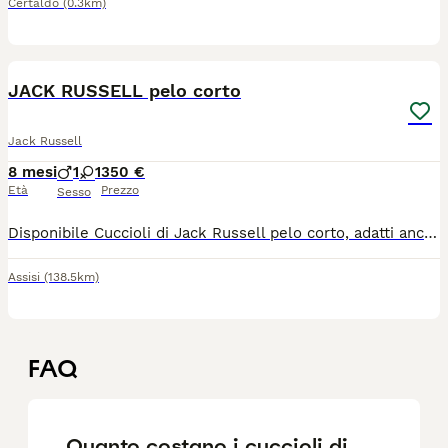
Certaldo
(0.3km)
4
JACK RUSSELL pelo corto
Jack Russell
8 mesi
1
1
350 €
Età
Prezzo
Sesso
Disponibile Cuccioli di Jack Russell pelo corto, adatti anche per appartamento, entrambi i genitori di proprietà.
Assisi
(138.5km)
FAQ
Quanto costano i cuccioli di