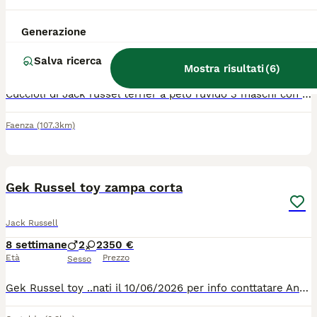
Jack Russell
Generazione
3 mesi
3
700 €
Salva ricerca
Età
Prezzo
Sesso
Mostra risultati
(
6
)
Cuccioli di Jack russel terrier a pelo ruvido 3 maschi con pedigree con affisso riconosciuto enci 2 bianchi fulvi(tan) e 1 bianco e nero, i cuccioli sono già pronti per essere consegnati con microchip, vaccinati e sverminati. Ottimo prezzo
Faenza
(107.3km)
7
1
Gek Russel toy zampa corta
Jack Russell
8 settimane
2
2
350 €
Età
Prezzo
Sesso
Gek Russel toy ..nati il 10/06/2026 per info conttatare Antonina n 329 675 2258 ci troviamo Certaldo Firenze