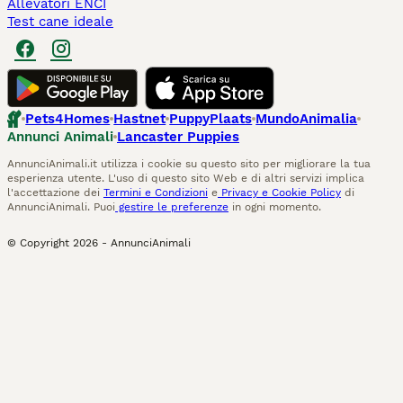
Allevatori ENCI
Test cane ideale
Pets4Homes
Hastnet
PuppyPlaats
MundoAnimalia
Annunci Animali
Lancaster Puppies
AnnunciAnimali.it utilizza i cookie su questo sito per migliorare la tua
esperienza utente. L'uso di questo sito Web e di altri servizi implica
l'accettazione dei
Termini e Condizioni
e
Privacy e Cookie Policy
di
AnnunciAnimali. Puoi
gestire le preferenze
in ogni momento.
© Copyright
2026
-
AnnunciAnimali