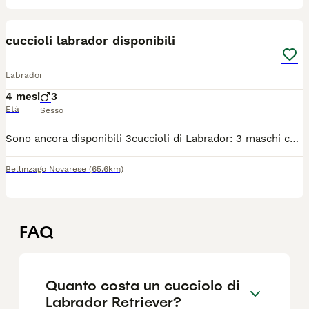
8
cuccioli labrador disponibili
Labrador
4 mesi
3
Età
Sesso
Sono ancora disponibili 3cuccioli di Labrador: 3 maschi color nero. Sono nati il 22/03/2026 e sono pronti per venire in famiglia con voi. Verranno consegnati: MICROCHIPPATI VACCINATI SVERMINATI CON IL PEDIGREE CON L'ATTESTATO DI BUONA SALUTE CON UN PUPPY KIT ROYAL CANIN Per informazioni contattatemi 3804724389
Bellinzago Novarese
(65.6km)
FAQ
Quanto costa un cucciolo di
Labrador Retriever?