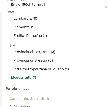
Ti abbiamo reindirizzato ai risultati di ricerca della
Distanza da te
Leggi la
nostra pagina di consigli sul Labrador
per
stessa categoria.
informazioni su questa razza di cane.
Paese
ANNUNCI IN EVIDENZA
Lombardia (9)
BOOST
Piemonte (2)
Emilia-Romagna (1)
Regione
Provincia di Bergamo (3)
Provincia di Brescia (2)
Città metropolitana di Milano (1)
3
5
Mostra tutti (9)
Cuccioli di labrador retriever con pedigree
Parola chiave
Labrador
7 settimane
3
4
0/100 caratteri
Età