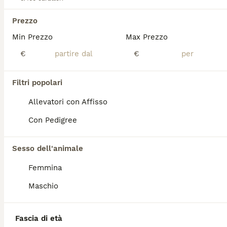
Sesso
Prezzo
Cuccioli di labrador retriever con pedigree, microchip e sverminati. Controllo veterinario. Genitori esenti da malattie e da displasia. Provenienti da allevamenti. La fattrice Daisy è figlia di Bolt Campione Italiano di Bellezza. Disponibili femmine e maschi. Se non puoi prendere il cucciolo ai 60 giorni perchè vai in vacanza te lo teniamo noi. Li vendiamo a 900 euro.
Min Prezzo
Max Prezzo
Fara Gera d'Adda
(42.7km)
€
€
6
TUTTI GLI ANNUNCI
Filtri popolari
Cuccioli Labrador miele
Allevatori con Affisso
Labrador
Con Pedigree
1 settimana
1
6
Età
Sesso
Sesso dell'animale
Bellissima cucciolata di Labrador color miele con PEDIGREE di ALTA GENEALOGIA. I cuccioli verranno consegnați ad OTTOBRE 2026 dotati di MICROCHIP, VACCINAZIONE e SVERMINAZIONE.
Femmina
Casalpusterlengo
(27.3km)
Maschio
Fascia di età
PRO