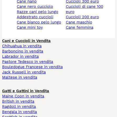
cane nano
cuccioli 300 euro
cane nero cucciolo
cuccioli di cane 100
razze cani pelo lungo
euro
addestrato cuccioli
cuccioli 200 euro
cane bianco pelo lungo
cane maschio
cane mini toy
cane femmina
Cani e Cuccioli in Vendita
Chihuahua in vendita
Barboncino in vendita
Labrador in vendita
Pastore Tedesco in vendita
Bouledogue Francese in vendita
Jack Russell in vendita
Maltese in vendita
Gatti e Gattini in Vendita
Maine Coon in vendita
British in vendita
Ragdoll in vendita
Bengala in vendita