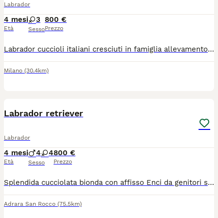
Labrador
4 mesi
3
800 €
Età
Prezzo
Sesso
Labrador cuccioli italiani cresciuti in famiglia allevamento in attesa di affisso ENCI dispone di cuccioli di labrador con pedigree ENCI vengono ceduti con vaccini pentavalente più l4 sverminazioni microchip libretto sanitario passaggio di proprietà Al momento è disponibile una femmina crema Ci troviamo a 20 km da Milano Linate oppure uscita Brebemi Treviglio Gradito contatto telefonico visite su appuntamento 3473179797 Prezzo a partire da 800€ Genitori visibili ed esenti da patologie ereditarie tutto certificato documentazione visibile
Milano
(30.4km)
9
4
Labrador retriever
Labrador
4 mesi
4
4
800 €
Età
Prezzo
Sesso
Splendida cucciolata bionda con affisso Enci da genitori selezionati padre campione riproduttore Lord of rings Labracadabra Rickes pedigree microchip Documenti e certificati veterinari
Adrara San Rocco
(75.5km)