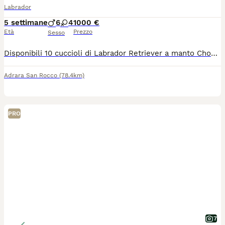
Labrador
5 settimane
6
4
1000 €
Età
Prezzo
Sesso
Disponibili 10 cuccioli di Labrador Retriever a manto Chocolate. 6 maschietti e 4 femminucce. Cuccioli selezionati sia a livello estetico che caratteriale. Genitori esenti displasia e malattie ereditarie. Ceduti dal compimento dei 60 giorni di vita, disponibili da fine Agosto, con: -doppia vaccinazione - doppia sverminazione - Libretto sanitario - microchip - attestato di buona salute -pedigree enci Sono aperte le prenotazioni. Per qualsiasi info non esitate a contattarci! Beppe 39 349 6443937
Adrara San Rocco
(78.4km)
PRO
7