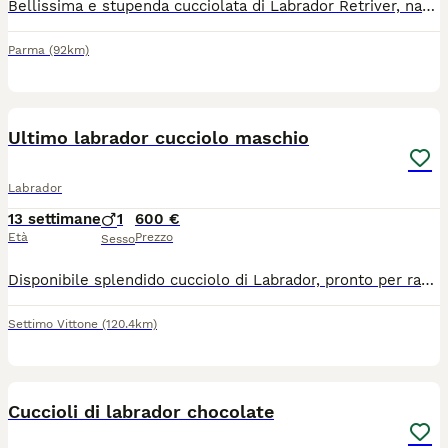
Bellissima e stupenda cucciolata di Labrador Retriver, nati il 16 maggio 2026. Cuccioli molto vivaci, giocosi e affettuosi. Genitori esenti da malattie ereditarie. Verranno ceduti con microchip, vaccinazioni e sverminazione. Contattare dopo le 17
Parma
(92km)
1
Ultimo labrador cucciolo maschio
Labrador
13 settimane
1
600 €
Età
Prezzo
Sesso
Disponibile splendido cucciolo di Labrador, pronto per raggiungere la sua nuova famiglia. I cuccioli vengoni ceduti sverminati, vaccinati e con microchip. Crescono in un ambiente seguito con grande attenzione, sotto le cure costanti di un veterinario e di un'addestratrice, che li accompagnano insegnando loro i primi passi educativi e di socializzazione. Entrambi i genitori presentano Pedigree e hanno effettuato diversi test sanitari, tutti visibili. Per maggiori informazioni e video dei cuccioli contattateci Prezzo trattabile
Settimo Vittone
(120.4km)
16
Cuccioli di labrador chocolate