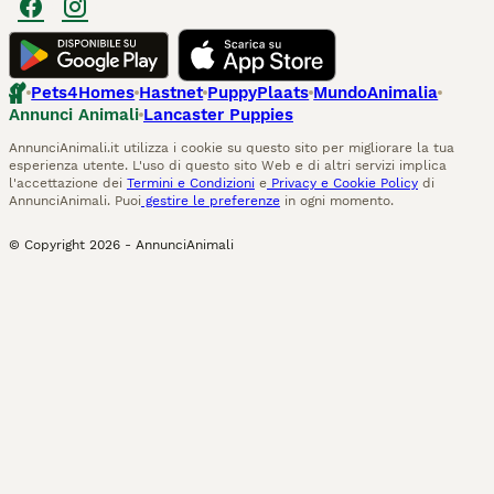
Pets4Homes
Hastnet
PuppyPlaats
MundoAnimalia
Annunci Animali
Lancaster Puppies
AnnunciAnimali.it utilizza i cookie su questo sito per migliorare la tua
esperienza utente. L'uso di questo sito Web e di altri servizi implica
l'accettazione dei
Termini e Condizioni
e
Privacy e Cookie Policy
di
AnnunciAnimali. Puoi
gestire le preferenze
in ogni momento.
© Copyright
2026
-
AnnunciAnimali