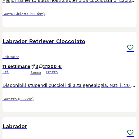
Aggiornamento sulla nostra splendida cucciolata di Labrador Retriever neri nati il 15 maggio! Delle 5 meraviglie nate in casa, le femminucce hanno già trovato la loro famiglia. Restano disponibili solo 3 bellissimi maschietti! I cuccioli sono figli di mamma Kenaiteen Lady Clifton (linea di sangue del prestigioso Royal Kennel Club inglese, con regolare Export Pedigree) e papà Brown. Hanno quasi 7 settimane, sono super vivaci, sani, affettuosi e crescono circondati da tutte le attenzioni in ambiente totalmente domestico. Saranno pronti per raggiungere le loro nuove case a metà luglio (al compimento dei 60 giorni di vita). Verranno ceduti esclusivamente con: - Pedigree Ufficiale ENCI (Pratiche già avviate presso la delegazione di Pavia) - Microchip già inserito e iscrizione all'Anagrafe Canina - Ciclo vaccinale e sverminazioni complete - Libretto sanitario rilasciato dal veterinario Cerchiamo per loro famiglie amorevoli e responsabili. 💌 Se volete dare una casa a uno di questi 3 ometti, ricevere foto/video individuali o fissare una visita senza impegno per venire a conoscerli di persona, scrivetemi qui in privato oppure contattatemi direttamente su WhatsApp al numero 3792881044
Santa Giuletta
(21.9km)
11
Labrador Retriever Cioccolato
Labrador
11 settimane
3
2
1200 €
Età
Prezzo
Sesso
Disponibili stupendi cuccioli di alta genealogia. Nati il 20 maggio 2026, cresciuti in contesto familiare con giardino, saranno pronti per le nuove famiglie dal 20 luglio 2026. I cuccioli avranno pedigree, prima vaccinazione e microchip già fatti da noi. Possibilità di vederli prima dell'acquisto Massima disponibilità
Sarezzo
(85.2km)
1
Labrador