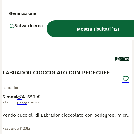
Generazione
Salva ricerca
Mostra risultati
(
12
)
8
2
LABRADOR CIOCCOLATO CON PEDEGREE
Labrador
5 mesi
4
650 €
Età
Prezzo
Sesso
Vendo cuccioli di Labrador cioccolato con pedegree, microchip, vaccinazioni e sverminati. Il parto della madre è stato seguito da me in persona, e sono nati 8 cuccioli sani, sia la mamma che il papà vengono da allevamenti certificati e hanno un ottima linea di sangue. Contattare al: 3458509053
Paspardo
(123km)