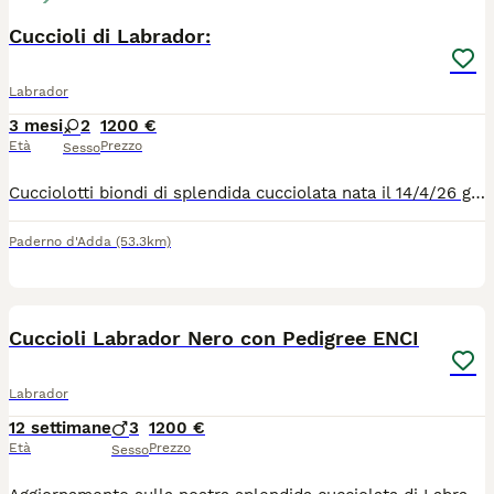
Cuccioli di Labrador:
Labrador
3 mesi
2
1200 €
Età
Prezzo
Sesso
Cucciolotti biondi di splendida cucciolata nata il 14/4/26 genitori con controllo displasia, occhi OK; oltre ad altri svariati controlli su DNA (PRA-PRCD - SD2 - HNPK - EIC - CNM - NARCOLESSIA). Genitori con DNA depositato. Saranno consegnati sverminati, microchipati e con pedigree, libretto sanitario e programma vaccinale. Contattaci senza impegno per conoscere le nostre tecniche di allevamento, e per un eventuale appuntamento per tutti gli approfondimenti su questa splendida razza.
Paderno d'Adda
(53.3km)
6
Cuccioli Labrador Nero con Pedigree ENCI
Labrador
12 settimane
3
1200 €
Età
Prezzo
Sesso