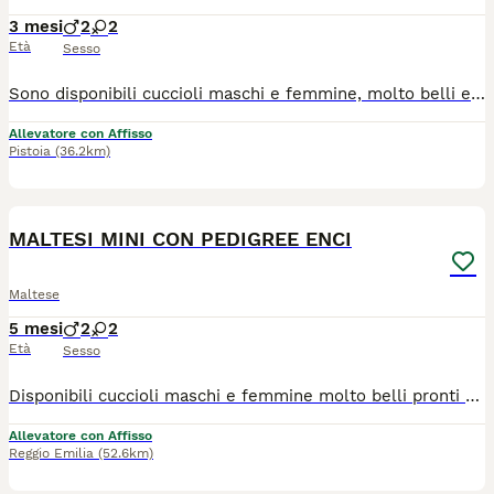
3 mesi
2
2
Età
Sesso
Sono disponibili cuccioli maschi e femmine, molto belli e pronti a raggiungere la loro nuova famiglia! Tutti i nostri cuccioli nascono esclusivamente presso il nostro allevamento riconosciuto ENCI e FCI, dove sono visibili anche i genitori. I cuccioli vengono consegnati dopo i 3 mesi di età con: ✔️ Pedigree ENCI e documentazione sanitaria completa ✔️ Microchip inserito e già registrato all’anagrafe canina ✔️ Ciclo vaccinale completo ✔️ Trattamenti di sverminazione effettuati ✔️ Libretto sanitario personale ✔️ Abituati a fare i bisogni sulla traversina assorbente ✔️ Svezzati e alimentati con crocchette secche di qualità 📍 Vieni a conoscerci! Noi siamo l'Allevamento della famiglia Contarini e ci troviamo a Solarolo in Emilia Romagna... molto vicino a Imola! Puoi vedere dove siamo scrivendo su Google Maps" Allevamento famiglia Contarini" 🏡 Visite in allevamento tutti i giorni PREVIO APPUNTAMENTO TELEFONICO! 🚚 CONSEGNE in tutta Italia. 💳 Possibilità di pagamento in comode RATE. Contattaci per maggiori informazioni! 📞 TEL. 3 3 8 6 3 0 3 1 0 8 (Se il numero non è visibile, clicca in alto a destra su “Mostra numero”) 🌐 SITO www.canimaltesi.it 📸 INSTAGRAM: @allevamentofamigliacontarini
Allevatore con Affisso
Pistoia
(36.2km)
4
MALTESI MINI CON PEDIGREE ENCI
Maltese
5 mesi
2
2
Età
Sesso
Disponibili cuccioli maschi e femmine molto belli pronti alla consegna alla nuova famiglia. I cuccioli che noi proponiamo sono tutti nati rigorosamente presso il nostro allevamento riconosciuto ENCI e FCI di cui sono visibili i genitori. I cani vengono consegnati dopo i 3 mesi di età con: ✔️ Pedigree ENCI e documentazione sanitaria completa ✔️Microchip inserito, quindi già iscritto all'anagrafe canina ✔️ Ciclo di vaccinazioni completo ✔️ Sverminazione ✔️ Libretto sanitario ✔️ Abituati a fare i bisogni sulla traversina assorbente ✔️Mangiano crocchette secche 📍 Vieni a conoscerci 👉 Noi siamo l’Allevamento della Famiglia Contarini e ci troviamo a Solarolo in Emilia Romagna... molto vicino a Imola! 🏡 Visite in allevamento tutti i giorni PREVIO APPUNTAMENTO TELEFONICO! 🚚 CONSEGNE in tutta Italia. 💳 Possibilità di pagamento a rate. Contattaci per maggiori informazioni! 📞 TEL. 3 3 8 6 3 0 3 1 0 8 (Se il numero non è visibile, clicca in alto a destra su “Mostra numero”) 🌐 SITO www.canimaltesi.it 📸 INSTAGRAM: @allevamentofamigliacontarini
Allevatore con Affisso
Reggio Emilia
(52.6km)
5