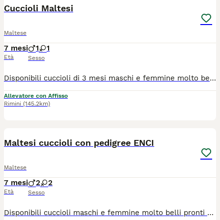
Cuccioli Maltesi
Maltese
7 mesi
1
1
Età
Sesso
Disponibili cuccioli di 3 mesi maschi e femmine molto belli pronti alla consegna alla nuova famiglia. I cuccioli che noi proponiamo sono tutti nati rigorosamente presso il nostro allevamento riconosciuto ENCI e FCI di cui sono visibili i genitori. I cani vengono consegnati con: ✔️ Pedigree ENCI e documentazione sanitaria completa ✔️Microchip inserito, quindi già iscritto all'anagrafe canina ✔️ Ciclo di vaccinazioni completo ✔️ Sverminazione ✔️ Libretto sanitario ✔️ Abituati a fare i bisogni sulla traversina assorbente ✔️Mangiano crocchette secche 📍 Vieni a conoscerci: 👉Allevamento della famiglia Contarini – Solarolo, Emilia Romagna 📞 Contattaci ora per maggiori info e prezzi, visite tutti i giorni previo appuntamento 3386303108 🌐www.canimaltesi.it INSTAGRAM: @allevamentofamigliacontarini
Allevatore con Affisso
Rimini
(145.2km)
6
Maltesi cuccioli con pedigree ENCI
Maltese
7 mesi
2
2
Età
Sesso
Disponibili cuccioli maschi e femmine molto belli pronti alla consegna alla nuova famiglia. I cuccioli che noi proponiamo sono tutti nati rigorosamente presso il nostro allevamento riconosciuto ENCI e FCI di cui sono visibili i genitori. I cani vengono consegnati dopo i 3 mesi di età con: ✔️ Pedigree ENCI e documentazione sanitaria completa ✔️Microchip inserito, quindi già iscritto all'anagrafe canina ✔️ Ciclo di vaccinazioni completo ✔️ Sverminazione ✔️ Libretto sanitario ✔️ Abituati a fare i bisogni sulla traversina assorbente ✔️Mangiano crocchette secche 📍 Vieni a conoscerci: Allevamento della Famiglia Contarini Solarolo (RA) – Emilia Romagna 📞 Contattaci per maggiori informazioni, prezzi e per fissare una visita Visite tutti i giorni previo appuntamento 📱3386303108 (Se il numero non è visibile, clicca in alto a destra su “Mostra numero”) 🌐www.canimaltesi.it ➡️ INSTAGRAM: @allevamentofamigliacontarini