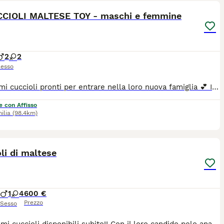
CCIOLI MALTESE TOY - maschi e femmine
2
2
esso
Bellissimi cuccioli pronti per entrare nella loro nuova famiglia 💕 I nostri cuccioli nascono esclusivamente presso il nostro allevamento riconosciuto ENCI e FCI, con possibilità di vedere entrambi i genitori. 👉 Vengono consegnati dopo i 3 mesi di età, completi di: ✔️ Pedigree ENCI ✔️ Documentazione sanitaria completa ✔️ Microchip e iscrizione all’Anagrafe Canina ✔️ Ciclo vaccinale completo ✔️ Sverminazione ✔️ Libretto sanitario ✔️ Abituati all’uso della traversina assorbente ✔️ Svezzati e alimentati con crocchette secche di qualità 📍 Vieni a conoscerci: Allevamento della Famiglia Contarini Solarolo – Emilia Romagna 📞 Contattaci per maggiori informazioni, prezzi e per fissare una visita Visite tutti i giorni previo appuntamento 🌐 www.canimaltesi.it 📸 Instagram: @allevamentofamigliacontarini
e con Affisso
ilia
(98.4km)
2
li di maltese
1
4
600 €
Prezzo
Sesso