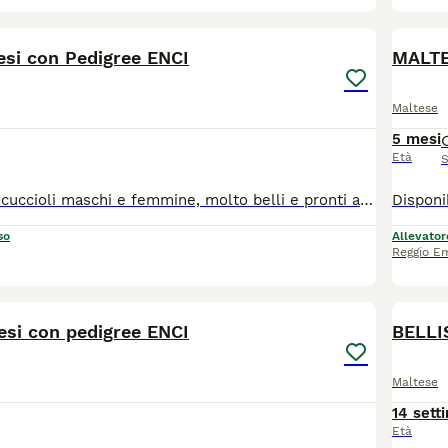
4
esi con Pedigree ENCI
MALTE
Maltese
5 mesi
Età
S
Sono disponibili cuccioli maschi e femmine, molto belli e pronti a raggiungere la loro nuova famiglia! Tutti i nostri cuccioli nascono esclusivamente presso il nostro allevamento riconosciuto ENCI e FCI, dove sono visibili anche i genitori. I cuccioli vengono consegnati dopo i 3 mesi di età con: ✔️ Pedigree ENCI e documentazione sanitaria completa ✔️ Microchip inserito e già registrato all’anagrafe canina ✔️ Ciclo vaccinale completo ✔️ Trattamenti di sverminazione effettuati ✔️ Libretto sanitario personale ✔️ Abituati a fare i bisogni sulla traversina assorbente ✔️ Svezzati e alimentati con crocchette secche di qualità 📍 Vieni a conoscerci! Noi siamo l'Allevamento della famiglia Contarini e ci troviamo a Solarolo in Emilia Romagna... molto vicino a Imola! Puoi vedere dove siamo scrivendo su Google Maps" Allevamento famiglia Contarini" 🏡 Visite in allevamento tutti i giorni PREVIO APPUNTAMENTO TELEFONICO! 🚚 CONSEGNE in tutta Italia. 💳 Possibilità di pagamento in comode RATE. Contattaci per maggiori informazioni! 📞 TEL. 3 3 8 6 3 0 3 1 0 8 (Se il numero non è visibile, clicca in alto a destra su “Mostra numero”) 🌐 SITO www.canimaltesi.it 📸 INSTAGRAM: @allevamentofamigliacontarini
so
Allevator
Reggio Em
5
esi con pedigree ENCI
BELLI
Maltese
14 sett
Età