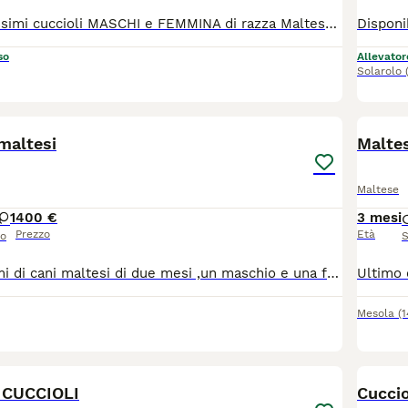
Disponibili bellissimi cuccioli MASCHI e FEMMINA di razza Maltese. I nostri cuccioli sono nati presso il nostro allevamento riconosciuto ENCI e FCI in ambiente sano e curato. In allevamento dove potrete anche vedere e conoscere i genitori. Ogni cucciolo viene consegnato dai 3 mesi di età con: ✔️ Pedigree ENCI (fondamentale per certificare la razza, l'allevatore e garantire che non siano consanguinei) ✔️Microchip inserito, quindi già iscritto all'anagrafe canina ✔️Vaccinazioni complete ✔️Sverminazione effettuata ✔️ Libretto sanitario ✔️Abituati a fare i bisogni sulla traversina assorbente ✔️ Mangiano crocchette secche 📍 Vieni a conoscerci 👉 Noi siamo l’Allevamento della Famiglia Contarini e ci troviamo a Solarolo in Emilia Romagna... molto vicino a Imola! 🏡 Visite in allevamento tutti i giorni PREVIO APPUNTAMENTO TELEFONICO! 🚚 CONSEGNE in tutta Italia. 💳 Possibilità di pagamento in comode RATE. Contattaci per maggiori informazioni! 📞 TEL. 3 3 8 6 3 0 3 1 0 8 (Se il numero non è visibile, clicca in alto a destra su “Mostra numero”) 🌐 SITO www.canimaltesi.it 📸 INSTAGRAM: @allevamentofamigliacontarini
so
Allevator
Solarolo
3
 maltesi
Malte
Maltese
1
400 €
3 mesi
Prezzo
Età
so
S
cuccioli bellissimi di cani maltesi di due mesi ,un maschio e una femmina. per altre info contattatemi in privato. prezzo leggermente trattabile.
Mesola
(
5
 CUCCIOLI
Cuccio