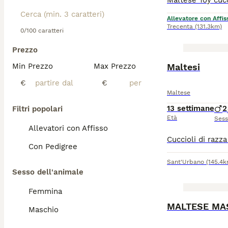
Allevatore con Affis
Trecenta
(131.3km)
0/100 caratteri
Prezzo
Min Prezzo
Max Prezzo
Maltesi
€
€
Maltese
13 settimane
2
Filtri popolari
Età
Ses
Allevatori con Affisso
Con Pedigree
Sant'Urbano
(145.4k
Sesso dell'animale
Femmina
MALTESE MAS
Maschio