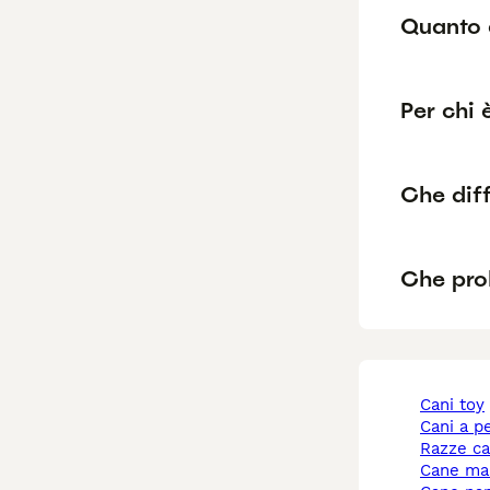
Quanto 
Per chi 
Che diff
Che pro
cani toy
cani a p
razze c
cane ma