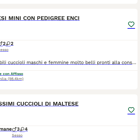
4
SI MINI CON PEDIGREE ENCI
2
2
esso
Disponibili cuccioli maschi e femmine molto belli pronti alla consegna alla nuova famiglia. I cuccioli che noi proponiamo sono tutti nati rigorosamente presso il nostro allevamento riconosciuto ENCI e FCI di cui sono visibili i genitori. I cani vengono consegnati dopo i 3 mesi di età con: ✔️ Pedigree ENCI e documentazione sanitaria completa ✔️Microchip inserito, quindi già iscritto all'anagrafe canina ✔️ Ciclo di vaccinazioni completo ✔️ Sverminazione ✔️ Libretto sanitario ✔️ Abituati a fare i bisogni sulla traversina assorbente ✔️Mangiano crocchette secche 📍 Vieni a conoscerci 👉 Noi siamo l’Allevamento della Famiglia Contarini e ci troviamo a Solarolo in Emilia Romagna... molto vicino a Imola! 🏡 Visite in allevamento tutti i giorni PREVIO APPUNTAMENTO TELEFONICO! 🚚 CONSEGNE in tutta Italia. 💳 Possibilità di pagamento a rate. Contattaci per maggiori informazioni! 📞 TEL. 3 3 8 6 3 0 3 1 0 8 (Se il numero non è visibile, clicca in alto a destra su “Mostra numero”) 🌐 SITO www.canimaltesi.it 📸 INSTAGRAM: @allevamentofamigliacontarini
e con Affisso
ilia
(98.4km)
13
SSIMI CUCCIOLI DI MALTESE
imane
3
4
Sesso