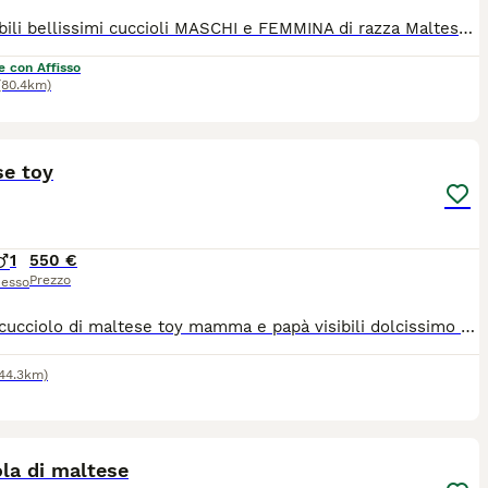
Disponibili bellissimi cuccioli MASCHI e FEMMINA di razza Maltese. I nostri cuccioli sono nati presso il nostro allevamento riconosciuto ENCI e FCI in ambiente sano e curato. In allevamento dove potrete anche vedere e conoscere i genitori. Ogni cucciolo viene consegnato dai 3 mesi di età con: ✔️ Pedigree ENCI (fondamentale per certificare la razza, l'allevatore e garantire che non siano consanguinei) ✔️Microchip inserito, quindi già iscritto all'anagrafe canina ✔️Vaccinazioni complete ✔️Sverminazione effettuata ✔️ Libretto sanitario ✔️Abituati a fare i bisogni sulla traversina assorbente ✔️ Mangiano crocchette secche 📍 Vieni a conoscerci 👉 Noi siamo l’Allevamento della Famiglia Contarini e ci troviamo a Solarolo in Emilia Romagna... molto vicino a Imola! 🏡 Visite in allevamento tutti i giorni PREVIO APPUNTAMENTO TELEFONICO! 🚚 CONSEGNE in tutta Italia. 💳 Possibilità di pagamento in piccole COMODE RATE. Contattaci per maggiori informazioni! 📞 TEL. 3 3 8 6 3 0 3 1 0 8 (Se il numero non è visibile, clicca in alto a destra su “Mostra numero”) 🌐 SITO www.canimaltesi.it 📸 INSTAGRAM: @allevamentofamigliacontarini
e con Affisso
(80.4km)
4
se toy
1
550 €
Prezzo
esso
Ultimo cucciolo di maltese toy mamma e papà visibili dolcissimo abituato alla traversina e svezzato
144.3km)
2
la di maltese