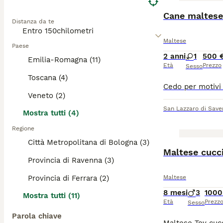
Cane maltese
Distanza da te
Maltese
Paese
2 anni
1
500 
Emilia-Romagna (11)
Età
Prezzo
Sesso
Toscana (4)
Veneto (2)
San Lazzaro di Save
Mostra tutti (4)
Regione
Città Metropolitana di Bologna (3)
Maltese cucci
Provincia di Ravenna (3)
Provincia di Ferrara (2)
Maltese
8 mesi
3
1000
Mostra tutti (11)
Età
Prezz
Sesso
Parola chiave