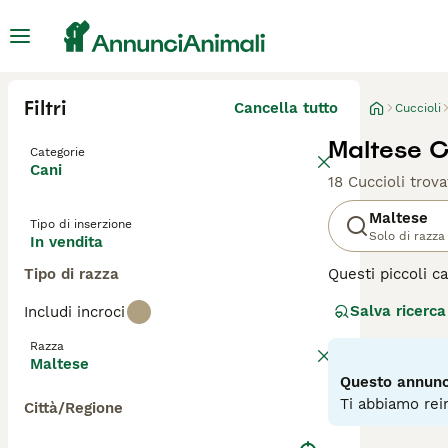
Filtri
Cancella tutto
Cuccioli
Maltese Cu
Categorie
Cani
18 Cuccioli trova
Maltese
Tipo di inserzione
Solo di razza
In vendita
Tipo di razza
Questi piccoli c
indipendente. Ne
Salva ricerca
Includi incroci
cane affascinant
gioia condividere
Razza
Maltese
Leggi la
nostra p
Questo annunci
Ti abbiamo rein
Città/Regione