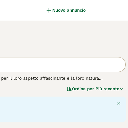
Nuovo annuncio
per il loro aspetto affascinante e la loro natura
 di molte persone, e per una buona ragione. Il maltese è un
Ordina per
Più recente
a statura, ha una personalità prorompente ed è una vera
 di cane.
4