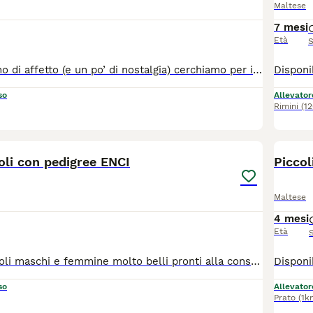
Maltese
7 mesi
Età
S
Con il cuore pieno di affetto (e un po’ di nostalgia) cerchiamo per il nostro dolcissimo Maltese una famiglia speciale che lo ami davvero. 💖 Inizialmente pensato come futuro papà dei nostri cuccioli, la vita ha deciso per noi un’altra strada… e ora il nostro piccolo merita di trovare una casa tutta sua, piena di carezze, coccole e sorrisi. ✨ Chi è lui: Razza: Maltese Età: 11 mesi Carattere: un tesoro di cane, dolce, socievole e affettuoso. Ama il contatto umano e sa donare amore in ogni sguardo. È il compagno perfetto per chi vuole un amico fedele e tenero. Salute: ottima! Vaccinazioni complete, microchip, sverminazioni, libretto sanitario e pedigree ENCI. 📍 Dove si trova: Solarolo (RA), vicino a Imola 📞 Contatti:3386303108 💰 È richiesto un rimborso spese Il nostro sogno più grande è che trovi qualcuno che lo ami come noi lo amiamo, una famiglia che sappia riempire la sua vita di carezze, giochi e calore. 🐾❤️
so
Allevator
Rimini
(1
6
oli con pedigree ENCI
Piccol
Maltese
4 mesi
Età
Disponibili cuccioli maschi e femmine molto belli pronti alla consegna alla nuova famiglia. I cuccioli che noi proponiamo sono tutti nati rigorosamente presso il nostro allevamento riconosciuto ENCI e FCI di cui sono visibili i genitori. I cani vengono consegnati dopo i 3 mesi di età con: ✔️ Pedigree ENCI e documentazione sanitaria completa ✔️Microchip inserito, quindi già iscritto all'anagrafe canina ✔️ Ciclo di vaccinazioni completo ✔️ Sverminazione ✔️ Libretto sanitario ✔️ Abituati a fare i bisogni sulla traversina assorbente ✔️Mangiano crocchette secche 📍 Vieni a conoscerci: Allevamento della Famiglia Contarini Solarolo (RA) – Emilia Romagna 📞 Contattaci per maggiori informazioni, prezzi e per fissare una visita Visite tutti i giorni previo appuntamento 📱3386303108 (Se il numero non è visibile, clicca in alto a destra su “Mostra numero”) 🌐www.canimaltesi.it ➡️ INSTAGRAM: @allevamentofamigliacontarini
so
Allevator
Prato
(1k