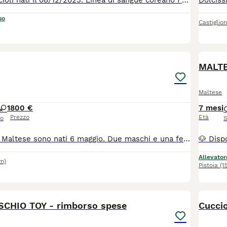
Maltese Toy cuccioli nati il 08/12/2025. Linea di sangue coreano I nostri cuccioli vengono consegnati con : - Vermifugo fatto - Antiparassitari interni ed esterni fatti - due vaccini - Microchip - Libretto sanitario - Certificato di buona salute da parte del veterinario - Abituati a sporcare su la traversina - Ben socializzati - Abc del cucciolo - Cibo per i primi tempi - Prima toilettatura fatta - Certificato del deposito del campione biologico dei genitori - Certificato del grado di lussazione della rotula dei genitori - Albero genealogico dell'allevamento Su richiesta possiamo consegnare i cuccioli in tutta Italia e all'estero.
so
Castiglio
14
3
MALTE
Maltese
1
800 €
7 mesi
Prezzo
Età
so
S
Cuccioli di razza Maltese sono nati 6 maggio. Due maschi e una femmina. Saranno disponibili 1 agosto con la vaccinazione completa. Contattatemi per altra informazione e foto dei cuccioli e genitori. Invito volentieri a casa nostra per vederli meglio. Solo chi è interessato davvero.
Allevator
m)
Pistoia
(1
4
CHIO TOY - rimborso spese
Cuccio