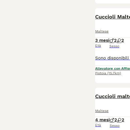
Cuccioli Malt
Maltese
3 mesi
2
2
Età
Sesso
Allevatore con Affis
Pistoia
(15.7km)
Cuccioli malt
Maltese
4 mesi
2
2
Età
Sesso