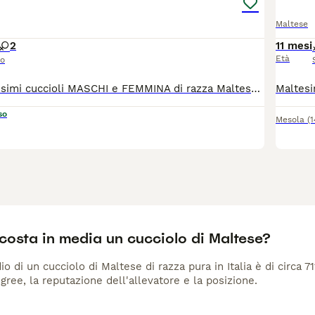
Maltese
2
11 mesi
Età
so
Disponibili bellissimi cuccioli MASCHI e FEMMINA di razza Maltese. I nostri cuccioli sono nati presso il nostro allevamento riconosciuto ENCI e FCI in ambiente sano e curato. In allevamento dove potrete anche vedere e conoscere i genitori. Ogni cucciolo viene consegnato dai 3 mesi di età con: ✔️ Pedigree ENCI (fondamentale per certificare la razza, l'allevatore e garantire che non siano consanguinei) ✔️Microchip inserito, quindi già iscritto all'anagrafe canina ✔️Vaccinazioni complete ✔️Sverminazione effettuata ✔️ Libretto sanitario ✔️Abituati a fare i bisogni sulla traversina assorbente ✔️ Mangiano crocchette secche 📍 Vieni a conoscerci 👉 Noi siamo l’Allevamento della Famiglia Contarini e ci troviamo a Solarolo in Emilia Romagna... molto vicino a Imola! Distanze indicative: 40 minuti da Bologna 1 ora e 40 minuti da Firenze 1 ora e 40 minuti da Ancona 2 ore da Verona 2 ore e 50 minuti da Milano Per trovarci facilmente puoi cercare su Google Maps: "Allevamento famiglia Contarini" 🏡 Visite in allevamento tutti i giorni PREVIO APPUNTAMENTO TELEFONICO! 🚚 CONSEGNE in tutta Italia. 💳 Possibilità di pagamento in piccole COMODE RATE. Contattaci per maggiori informazioni! 📞 TEL. 3 3 8 6 3 0 3 1 0 8 (Se il numero non è visibile, clicca in alto a destra su “Mostra numero”) 🌐 SITO www.canimaltesi.it 📸 INSTAGRAM: @allevamentofamigliacontarini
so
Mesola
(
costa in media un cucciolo di Maltese?
io di un cucciolo di Maltese di razza pura in Italia è di circa 7
gree, la reputazione dell'allevatore e la posizione.