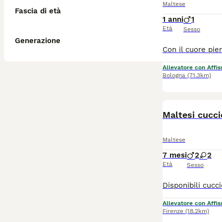
Maltese
Fascia di età
1 anni
1
Età
Sesso
Generazione
Allevatore con Affis
Bologna
(71.3km)
Maltesi cucci
Maltese
7 mesi
2
2
Età
Sesso
Allevatore con Affis
Firenze
(18.2km)