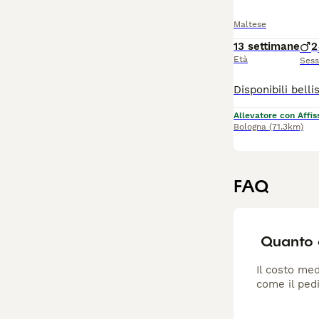
Maltese
13 settimane
2
Età
Ses
Allevatore con Affis
Bologna
(71.3km)
FAQ
Quanto 
Il costo med
come il pedi