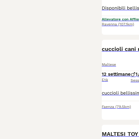
Allevatore con Affis
Ravenna
(107.1km)
cuccioli cani
Maltese
12 settimane
1
Età
Ses
Faenza
(79.5km)
MALTESI TOY