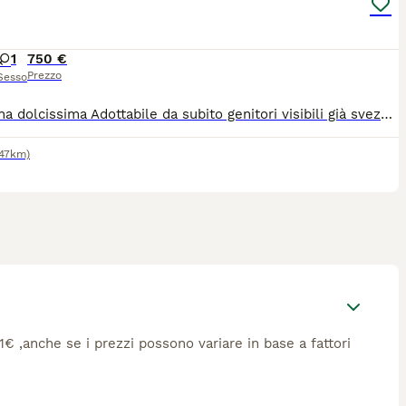
1
750 €
Prezzo
Sesso
Maltesina dolcissima Adottabile da subito genitori visibili già svezzata e abituata alla traversina..
147km)
11€ ,anche se i prezzi possono variare in base a fattori