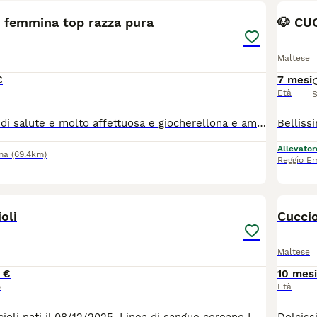
 femmina top razza pura
🐶 CU
Maltese
€
7 mesi
Età
S
Cedo per motivi di salute e molto affettuosa e giocherellona e amante dei bambini vorrei famiglia amante animali
Allevator
na
(69.4km)
Reggio Em
5
oli
Cuccio
Maltese
 €
10 mesi
o
Età