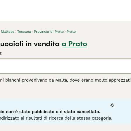
Maltese
Toscana
Provincia di Prato
Prato
ccioli in vendita
a Prato
ti
ani bianchi provenivano da Malta, dove erano molto apprezzati 
l corso degli anni, hanno fatto breccia nei cuori e nelle case
e, estremamente leale e affettuoso. Nonostante la sua piccol
 con lui la propria casa.
agina di consigli sul Maltese
per informazioni su questa razza
o non è stato pubblicato o è stato cancellato.
dirizzato ai risultati di ricerca della stessa categoria.
2