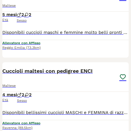
Maltese
5 mesi
2
2
Età
Sesso
Disponibili cuccioli maschi e femmine molto belli pronti alla consegna alla nuova famiglia. I cuccioli che noi proponiamo sono tutti nati rigorosamente presso il nostro allevamento riconosciuto ENCI e FCI di cui sono visibili i genitori. I cani vengono consegnati dopo i 3 mesi di età con: ✔️ Pedigree ENCI e documentazione sanitaria completa ✔️Microchip inserito, quindi già iscritto all'anagrafe canina ✔️ Ciclo di vaccinazioni completo ✔️ Sverminazione ✔️ Libretto sanitario ✔️ Abituati a fare i bisogni sulla traversina assorbente ✔️Mangiano crocchette secche 📍 Vieni a conoscerci 👉 Noi siamo l’Allevamento della Famiglia Contarini e ci troviamo a Solarolo in Emilia Romagna... molto vicino a Imola! 🏡 Visite in allevamento tutti i giorni PREVIO APPUNTAMENTO TELEFONICO! 🚚 CONSEGNE in tutta Italia. 💳 Possibilità di pagamento a rate. Contattaci per maggiori informazioni! 📞 TEL. 3 3 8 6 3 0 3 1 0 8 (Se il numero non è visibile, clicca in alto a destra su “Mostra numero”) 🌐 SITO www.canimaltesi.it 📸 INSTAGRAM: @allevamentofamigliacontarini
Allevatore con Affisso
Reggio Emilia
(73.3km)
5
Cuccioli maltesi con pedigree ENCI
Maltese
4 mesi
2
2
Età
Sesso
Disponibili bellissimi cuccioli MASCHI e FEMMINA di razza Maltese. I nostri cuccioli sono nati presso il nostro allevamento riconosciuto ENCI e FCI in ambiente sano e curato. In allevamento dove potrete anche vedere e conoscere i genitori. Ogni cucciolo viene consegnato dai 3 mesi di età con: ✔️ Pedigree ENCI (fondamentale per certificare la razza, l'allevatore e garantire che non siano consanguinei) ✔️Microchip inserito, quindi già iscritto all'anagrafe canina ✔️Vaccinazioni complete ✔️Sverminazione effettuata ✔️ Libretto sanitario ✔️Abituati a fare i bisogni sulla traversina assorbente ✔️ Mangiano crocchette secche 📍 Vieni a conoscerci 👉 Noi siamo l’Allevamento della Famiglia Contarini e ci troviamo a Solarolo in Emilia Romagna... molto vicino a Imola! 🏡 Visite in allevamento tutti i giorni PREVIO APPUNTAMENTO TELEFONICO! 🚚 CONSEGNE in tutta Italia. 💳 Possibilità di pagamento in comode RATE. Contattaci per maggiori informazioni! 📞 TEL. 3 3 8 6 3 0 3 1 0 8 (Se il numero non è visibile, clicca in alto a destra su “Mostra numero”) 🌐 SITO www.canimaltesi.it 📸 INSTAGRAM: @allevamentofamigliacontarini
Allevatore con Affisso
Ravenna
(89.5km)