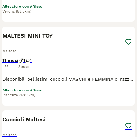
Allevatore con Affisso
Verona
(58.8km)
3
MALTESI MINI TOY
Maltese
11 mesi
1
1
Età
Sesso
Disponibili bellissimi cuccioli MASCHI e FEMMINA di razza Maltese. I nostri cuccioli sono nati presso il nostro allevamento riconosciuto ENCI e FCI in ambiente sano e curato. In allevamento dove potrete anche vedere e conoscere i genitori. Ogni cucciolo viene consegnato dai 3 mesi di età con: ✔️ Pedigree ENCI (fondamentale per certificare la razza, l'allevatore e garantire che non siano consanguinei) ✔️Microchip inserito, quindi già iscritto all'anagrafe canina ✔️Vaccinazioni complete ✔️Sverminazione effettuata ✔️ Libretto sanitario ✔️Abituati a fare i bisogni sulla traversina assorbente ✔️ Mangiano crocchette secche 📍 Vieni a conoscerci 👉 Noi siamo l’Allevamento della Famiglia Contarini e ci troviamo a Solarolo in Emilia Romagna... molto vicino a Imola! 🏡 Visite in allevamento tutti i giorni PREVIO APPUNTAMENTO TELEFONICO! 🚚 CONSEGNE in tutta Italia. 💳 Possibilità di pagamento a rate. Contattaci per maggiori informazioni! 📞 TEL. 3 3 8 6 3 0 3 1 0 8 (Se il numero non è visibile, clicca in alto a destra su “Mostra numero”) 🌐 SITO www.canimaltesi.it 📸 INSTAGRAM: @allevamentofamigliacontarini
Allevatore con Affisso
Piacenza
(138.1km)
3
Cuccioli Maltesi
Maltese