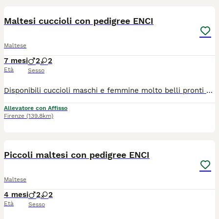
Maltesi cuccioli con pedigree ENCI
Maltese
7 mesi
2
2
Età
Sesso
Disponibili cuccioli maschi e femmine molto belli pronti alla consegna alla nuova famiglia. I cuccioli che noi proponiamo sono tutti nati rigorosamente presso il nostro allevamento riconosciuto ENCI e FCI di cui sono visibili i genitori. I cani vengono consegnati dopo i 3 mesi di età con: ✔️ Pedigree ENCI e documentazione sanitaria completa ✔️Microchip inserito, quindi già iscritto all'anagrafe canina ✔️ Ciclo di vaccinazioni completo ✔️ Sverminazione ✔️ Libretto sanitario ✔️ Abituati a fare i bisogni sulla traversina assorbente ✔️Mangiano crocchette secche 📍 Vieni a conoscerci: Allevamento della Famiglia Contarini Solarolo (RA) – Emilia Romagna 📞 Contattaci per maggiori informazioni, prezzi e per fissare una visita Visite tutti i giorni previo appuntamento 📱3386303108 (Se il numero non è visibile, clicca in alto a destra su “Mostra numero”) 🌐www.canimaltesi.it ➡️ INSTAGRAM: @allevamentofamigliacontarini
Allevatore con Affisso
Firenze
(139.8km)
4
Piccoli maltesi con pedigree ENCI
Maltese
4 mesi
2
2
Età
Sesso