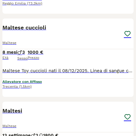
Reggio Emilia
(73.3km)
5
Maltese cuccioli
Maltese
8 mesi
3
1000 €
Età
Prezzo
Sesso
Maltese Toy cuccioli nati il 08/12/2025. Linea di sangue coreano I nostri cuccioli vengono consegnati con : - Vermifugo fatto - Antiparassitari interni ed esterni fatti - due vaccini - Microchip - Libretto sanitario - Certificato di buona salute da parte del veterinario - Abituati a sporcare su la traversina - Ben socializzati - Abc del cucciolo - Cibo per i primi tempi - Prima toilettatura fatta - Certificato del deposito del campione biologico dei genitori - Certificato del grado di lussazione della rotula dei genitori - Albero genealogico dell'allevamento Su richiesta possiamo consegnare i cuccioli in tutta Italia e all'estero.
Allevatore con Affisso
Trecenta
(1.5km)
14
3
Maltesi
Maltese
13 settimane
2
1
800 €