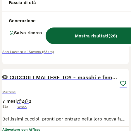
Fascia di età
Maltese
Generazione
2 anni
1
500 €
Età
Prezzo
Sesso
Salva ricerca
Mostra risultati
(
26
)
Cedo per motivi di salute e molto affettuosa e giocherellona e amante dei bambini vorrei famiglia amante animali
San Lazzaro di Savena
(63km)
4
🐶 CUCCIOLI MALTESE TOY - maschi e femmine
Maltese
7 mesi
2
2
Età
Sesso
Bellissimi cuccioli pronti per entrare nella loro nuova famiglia 💕 I nostri cuccioli nascono esclusivamente presso il nostro allevamento riconosciuto ENCI e FCI, con possibilità di vedere entrambi i genitori. 👉 Vengono consegnati dopo i 3 mesi di età, completi di: ✔️ Pedigree ENCI ✔️ Documentazione sanitaria completa ✔️ Microchip e iscrizione all’Anagrafe Canina ✔️ Ciclo vaccinale completo ✔️ Sverminazione ✔️ Libretto sanitario ✔️ Abituati all’uso della traversina assorbente ✔️ Svezzati e alimentati con crocchette secche di qualità 📍 Vieni a conoscerci: Allevamento della Famiglia Contarini Solarolo – Emilia Romagna 📞 Contattaci per maggiori informazioni, prezzi e per fissare una visita Visite tutti i giorni previo appuntamento 🌐 www.canimaltesi.it 📸 Instagram: @allevamentofamigliacontarini
Allevatore con Affisso