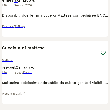
4 mesi
2
1200 €
Età
Prezzo
Sesso
Disponibili due femminucce di Maltese con pedigree ENCI. Nate il 30/03/2026 e cresciute in ambiente familiare presso la mia abitazione. Da adulte peseranno circa 3,5-3,7 kg. Saranno cedute con: * vaccinazione; * sverminazioni effettuate; * microchip; * visita veterinaria con relazione scritta (controllo di cuore, dentatura, ecc.); * iscrizione all’Anagrafe Canina; * passaggio di proprietà; * libretto sanitario; * pedigree ENCI; * genitori con deposito del DNA presso ENCI; * genitori certificati FSA per la lussazione della rotula; * puppy kit; * cibo per i primi giorni; * prima toelettatura effettuata. Entrambi i genitori sono visibili presso la mia abitazione.
Eraclea
(114km)
2
Cucciola di maltese
Maltese
11 mesi
1
750 €
Età
Prezzo
Sesso
Maltesina dolcissima Adottabile da subito genitori visibili già svezzata e abituata alla traversina..
Mesola
(62.3km)