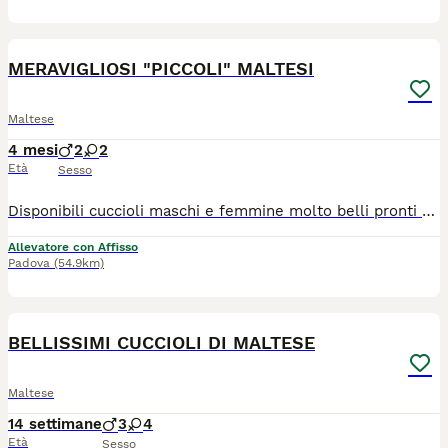
7
MERAVIGLIOSI "PICCOLI" MALTESI
Maltese
4 mesi
2
2
Età
Sesso
Disponibili cuccioli maschi e femmine molto belli pronti alla consegna alla nuova famiglia. I cuccioli che noi proponiamo sono tutti nati rigorosamente presso il nostro allevamento riconosciuto ENCI e FCI di cui sono visibili i genitori. I cani vengono consegnati dopo i 3 mesi di età con: ✔️ Pedigree ENCI e documentazione sanitaria completa ✔️Microchip inserito, quindi già iscritto all'anagrafe canina ✔️ Ciclo di vaccinazioni completo ✔️ Sverminazione ✔️ Libretto sanitario ✔️ Abituati a fare i bisogni sulla traversina assorbente ✔️Mangiano crocchette secche 📍 Vieni a conoscerci 👉 Noi siamo l’Allevamento della Famiglia Contarini e ci troviamo a Solarolo in Emilia Romagna... molto vicino a Imola! 🏡 Visite in allevamento tutti i giorni PREVIO APPUNTAMENTO TELEFONICO! 🚚 CONSEGNE in tutta Italia. 💳 Possibilità di pagamento a rate. Contattaci per maggiori informazioni! 📞 TEL. 3 3 8 6 3 0 3 1 0 8 (Se il numero non è visibile, clicca in alto a destra su “Mostra numero”) 🌐 SITO www.canimaltesi.it 📸 INSTAGRAM: @allevamentofamigliacontarini
Allevatore con Affisso
Padova
(54.9km)
13
BELLISSIMI CUCCIOLI DI MALTESE
Maltese
14 settimane
3
4
Età
Sesso