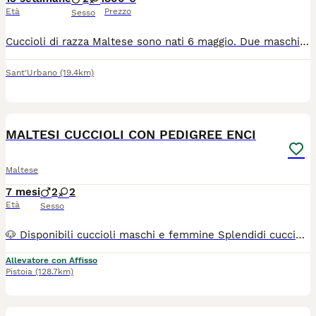
Età
Prezzo
Sesso
Cuccioli di razza Maltese sono nati 6 maggio. Due maschi e una femmina. Saranno disponibili 1 agosto con la vaccinazione completa. Contattatemi per altra informazione e foto dei cuccioli e genitori. Invito volentieri a casa nostra per vederli meglio. Solo chi è interessato davvero.
Sant'Urbano
(19.4km)
3
MALTESI CUCCIOLI CON PEDIGREE ENCI
Maltese
7 mesi
2
2
Età
Sesso
🐶 Disponibili cuccioli maschi e femmine Splendidi cuccioli pronti per essere accolti nella loro nuova famiglia 💕 Tutti i cuccioli nascono esclusivamente presso il nostro allevamento riconosciuto ENCI e FCI, con possibilità di vedere entrambi i genitori. 👉 Affidamento dopo i 3 mesi di età, completi di: ✔️ Pedigree ENCI e documentazione sanitaria completa ✔️ Microchip con iscrizione all’Anagrafe Canina ✔️ Ciclo vaccinale completo ✔️ Sverminazione ✔️ Libretto sanitario ✔️ Abituati all’uso della traversina assorbente ✔️ Alimentazione a base di crocchette secche 📏 Peso da adulti: circa 2,6 – 3,5 kg 📍 Vieni a conoscerci: Allevamento della Famiglia Contarini Solarolo – Emilia Romagna 📞 Contattaci per informazioni, prezzi e per fissare una visita Visite tutti i giorni previo appuntamento 📱3386303108 (Se il numero non è visibile, clicca in alto a destra su “Mostra numero”) 🌐 www.canimaltesi.it 📸 Instagram: @allevamentofamigliacontarini
Allevatore con Affisso
Pistoia
(128.7km)
4