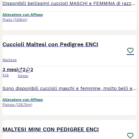
Disponibili bellissimi cuccioli MASCHI e FEMMINA di razza Maltese. I nostri cuccioli sono nati presso il nostro allevamento riconosciuto ENCI e FCI in ambiente sano e curato. In allevamento dove potrete anche vedere e conoscere i genitori. Ogni cucciolo viene consegnato dai 3 mesi di età con: ✔️ Pedigree ENCI (fondamentale per certificare la razza, l'allevatore e garantire che non siano consanguinei) ✔️Microchip inserito, quindi già iscritto all'anagrafe canina ✔️Vaccinazioni complete ✔️Sverminazione effettuata ✔️ Libretto sanitario ✔️Abituati a fare i bisogni sulla traversina assorbente ✔️ Mangiano crocchette secche 📍 Vieni a conoscerci 👉 Noi siamo l’Allevamento della Famiglia Contarini e ci troviamo a Solarolo in Emilia Romagna... molto vicino a Imola! 🏡 Visite in allevamento tutti i giorni PREVIO APPUNTAMENTO TELEFONICO! 🚚 CONSEGNE in tutta Italia. 💳 Possibilità di pagamento a rate. Contattaci per maggiori informazioni! 📞 TEL. 3 3 8 6 3 0 3 1 0 8 (Se il numero non è visibile, clicca in alto a destra su “Mostra numero”) 🌐 SITO www.canimaltesi.it 📸 INSTAGRAM: @allevamentofamigliacontarini
Allevatore con Affisso
Prato
(130km)
4
Cuccioli Maltesi con Pedigree ENCI
Maltese
3 mesi
2
2
Età
Sesso
Sono disponibili cuccioli maschi e femmine, molto belli e pronti a raggiungere la loro nuova famiglia! Tutti i nostri cuccioli nascono esclusivamente presso il nostro allevamento riconosciuto ENCI e FCI, dove sono visibili anche i genitori. I cuccioli vengono consegnati dopo i 3 mesi di età con: ✔️ Pedigree ENCI e documentazione sanitaria completa ✔️ Microchip inserito e già registrato all’anagrafe canina ✔️ Ciclo vaccinale completo ✔️ Trattamenti di sverminazione effettuati ✔️ Libretto sanitario personale ✔️ Abituati a fare i bisogni sulla traversina assorbente ✔️ Svezzati e alimentati con crocchette secche di qualità 📍 Vieni a conoscerci! Noi siamo l'Allevamento della famiglia Contarini e ci troviamo a Solarolo in Emilia Romagna... molto vicino a Imola! Puoi vedere dove siamo scrivendo su Google Maps" Allevamento famiglia Contarini" 🏡 Visite in allevamento tutti i giorni PREVIO APPUNTAMENTO TELEFONICO! 🚚 CONSEGNE in tutta Italia. 💳 Possibilità di pagamento in comode RATE. Contattaci per maggiori informazioni! 📞 TEL. 3 3 8 6 3 0 3 1 0 8 (Se il numero non è visibile, clicca in alto a destra su “Mostra numero”) 🌐 SITO www.canimaltesi.it 📸 INSTAGRAM: @allevamentofamigliacontarini
Allevatore con Affisso
Pistoia
(128.7km)
4
MALTESI MINI CON PEDIGREE ENCI