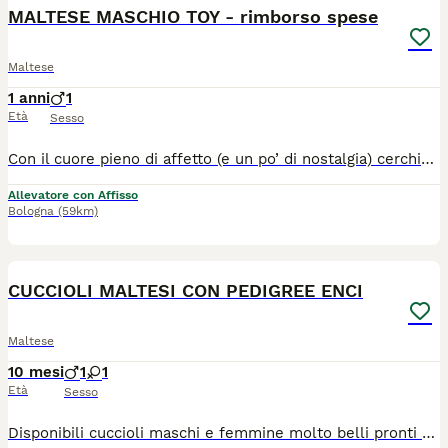
MALTESE MASCHIO TOY - rimborso spese
Maltese
1 anni
1
Età
Sesso
Con il cuore pieno di affetto (e un po’ di nostalgia) cerchiamo per il nostro dolcissimo Maltese una famiglia speciale che lo ami davvero. 💖 Inizialmente pensato come futuro papà dei nostri cuccioli, la vita ha deciso per noi un’altra strada… e ora il nostro piccolo merita di trovare una casa tutta sua, piena di carezze, coccole e sorrisi. ✨ Chi è lui: Razza: Maltese Età: 11 mesi Carattere: un tesoro di cane, dolce, socievole e affettuoso. Ama il contatto umano e sa donare amore in ogni sguardo. È il compagno perfetto per chi vuole un amico fedele e tenero. Salute: ottima! Vaccinazioni complete, microchip, sverminazioni, libretto sanitario e pedigree ENCI. 📍 Dove si trova: Solarolo (RA), vicino a Imola 📞 Contatti:3386303108 💰 È richiesto un rimborso spese Il nostro sogno più grande è che trovi qualcuno che lo ami come noi lo amiamo, una famiglia che sappia riempire la sua vita di carezze, giochi e calore. 🐾❤️
Allevatore con Affisso
Bologna
(59km)
4
CUCCIOLI MALTESI CON PEDIGREE ENCI
Maltese
10 mesi
1
1
Età
Sesso
Disponibili cuccioli maschi e femmine molto belli pronti alla consegna alla nuova famiglia. I cuccioli che noi proponiamo sono tutti nati rigorosamente presso il nostro allevamento riconosciuto ENCI e FCI di cui sono visibili i genitori. I cani vengono consegnati dopo i 3 mesi di età con: ✔️ Pedigree ENCI e documentazione sanitaria completa ✔️Microchip inserito, quindi già iscritto all'anagrafe canina ✔️ Ciclo di vaccinazioni completo ✔️ Sverminazione ✔️ Libretto sanitario ✔️ Abituati a fare i bisogni sulla traversina assorbente ✔️Mangiano crocchette secche Peso adulti: 2,7-3,5kg 📍 Vieni a conoscerci: 👉Allevamento della famiglia Contarini – Solarolo, Emilia Romagna 📞 Contattaci ora per maggiori info e prezzi, visite tutti i giorni previo appuntamento:3386303108 (se non vedete il numero potete trovarlo in alto a destra cliccando il bottone verde "mostra numero") 🌐www.canimaltesi.it INSTAGRAM: @allevamentofamigliacontarini