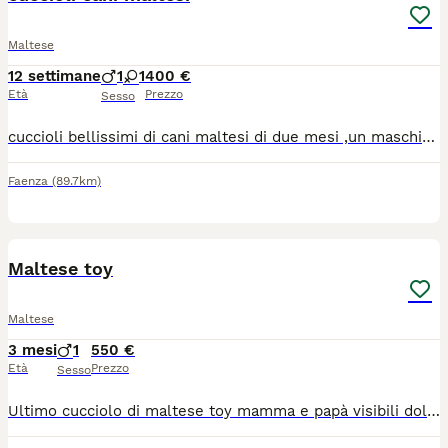
Maltese
12 settimane
1
1
400 €
Età
Prezzo
Sesso
cuccioli bellissimi di cani maltesi di due mesi ,un maschio e una femmina. per altre info contattatemi in privato. prezzo leggermente trattabile.
Faenza
(89.7km)
4
Maltese toy
Maltese
3 mesi
1
550 €
Età
Prezzo
Sesso
Ultimo cucciolo di maltese toy mamma e papà visibili dolcissimo abituato alla traversina e svezzato