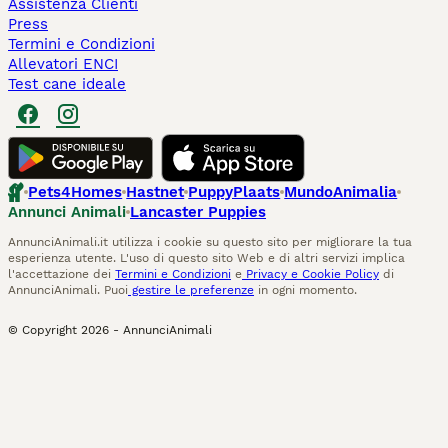
Assistenza Clienti
Press
Termini e Condizioni
Allevatori ENCI
Test cane ideale
Pets4Homes
Hastnet
PuppyPlaats
MundoAnimalia
Annunci Animali
Lancaster Puppies
AnnunciAnimali.it utilizza i cookie su questo sito per migliorare la tua
esperienza utente. L'uso di questo sito Web e di altri servizi implica
l'accettazione dei
Termini e Condizioni
e
Privacy e Cookie Policy
di
AnnunciAnimali. Puoi
gestire le preferenze
in ogni momento.
© Copyright
2026
-
AnnunciAnimali