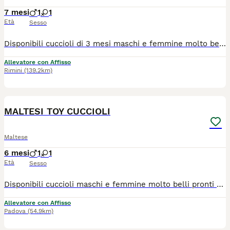
7 mesi
1
1
Età
Sesso
Disponibili cuccioli di 3 mesi maschi e femmine molto belli pronti alla consegna alla nuova famiglia. I cuccioli che noi proponiamo sono tutti nati rigorosamente presso il nostro allevamento riconosciuto ENCI e FCI di cui sono visibili i genitori. I cani vengono consegnati con: ✔️ Pedigree ENCI e documentazione sanitaria completa ✔️Microchip inserito, quindi già iscritto all'anagrafe canina ✔️ Ciclo di vaccinazioni completo ✔️ Sverminazione ✔️ Libretto sanitario ✔️ Abituati a fare i bisogni sulla traversina assorbente ✔️Mangiano crocchette secche 📍 Vieni a conoscerci: 👉Allevamento della famiglia Contarini – Solarolo, Emilia Romagna 📞 Contattaci ora per maggiori info e prezzi, visite tutti i giorni previo appuntamento 3386303108 🌐www.canimaltesi.it INSTAGRAM: @allevamentofamigliacontarini
Allevatore con Affisso
Rimini
(139.2km)
4
MALTESI TOY CUCCIOLI
Maltese
6 mesi
1
1
Età
Sesso
Disponibili cuccioli maschi e femmine molto belli pronti alla consegna alla nuova famiglia. I cuccioli che noi proponiamo sono tutti nati rigorosamente presso il nostro allevamento riconosciuto ENCI e FCI di cui sono visibili i genitori. I cani vengono consegnati dopo i 3 mesi di età con: ✔️ Pedigree ENCI e documentazione sanitaria completa ✔️Microchip inserito, quindi già iscritto all'anagrafe canina ✔️ Ciclo di vaccinazioni completo ✔️ Sverminazione ✔️ Libretto sanitario ✔️ Abituati a fare i bisogni sulla traversina assorbente ✔️Mangiano crocchette secche 📍 Vieni a conoscerci: Allevamento della Famiglia Contarini Solarolo (RA) – Emilia Romagna 📞 Contattaci per maggiori informazioni, prezzi e per fissare una visita Visite tutti i giorni previo appuntamento 📱3386303108 (Se il numero non è visibile, clicca in alto a destra su “Mostra numero”) 📍 Vieni a conoscerci: 👉Allevamento della famiglia Contarini – Solarolo, Emilia Romagna 🌐www.canimaltesi.it INSTAGRAM: @allevamentofamigliacontarini
Allevatore con Affisso
Padova
(54.9km)
6