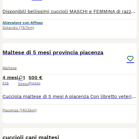
Disponibili bellissimi cuccioli MASCHI e FEMMINA di razza Maltese. I nostri cuccioli sono nati presso il nostro allevamento riconosciuto ENCI e FCI in ambiente sano e curato. In allevamento dove potrete anche vedere e conoscere i genitori. Ogni cucciolo viene consegnato dai 3 mesi di età con: ✔️ Pedigree ENCI (fondamentale per certificare la razza, l'allevatore e garantire che non siano consanguinei) ✔️Microchip inserito, quindi già iscritto all'anagrafe canina ✔️Vaccinazioni complete ✔️Sverminazione effettuata ✔️ Libretto sanitario ✔️Abituati a fare i bisogni sulla traversina assorbente ✔️ Mangiano crocchette secche 📍 Vieni a conoscerci 👉 Noi siamo l’Allevamento della Famiglia Contarini e ci troviamo a Solarolo in Emilia Romagna... molto vicino a Imola! 🏡 Visite in allevamento tutti i giorni PREVIO APPUNTAMENTO TELEFONICO! 🚚 CONSEGNE in tutta Italia. 💳 Possibilità di pagamento in piccole COMODE RATE. Contattaci per maggiori informazioni! 📞 TEL. 3 3 8 6 3 0 3 1 0 8 (Se il numero non è visibile, clicca in alto a destra su “Mostra numero”) 🌐 SITO www.canimaltesi.it 📸 INSTAGRAM: @allevamentofamigliacontarini
Allevatore con Affisso
Solarolo
(79.7km)
4
Maltese di 5 mesi provincia piacenza
Maltese
4 mesi
1
500 €
Età
Prezzo
Sesso
Cucciola maltese di 5 mesi A piacenza Con libretto veterinario e antipulci,antivermi Con i vaccini
Piacenza
(140.5km)
3
cuccioli cani maltesi