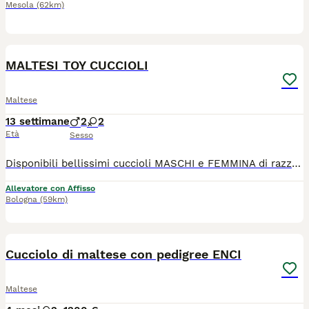
Mesola
(62km)
5
MALTESI TOY CUCCIOLI
Maltese
13 settimane
2
2
Età
Sesso
Disponibili bellissimi cuccioli MASCHI e FEMMINA di razza Maltese. I nostri cuccioli sono nati presso il nostro allevamento riconosciuto ENCI e FCI in ambiente sano e curato. In allevamento dove potrete anche vedere e conoscere i genitori. Ogni cucciolo viene consegnato dai 3 mesi di età con: ✔️ Pedigree ENCI (fondamentale per certificare la razza, l'allevatore e garantire che non siano consanguinei) ✔️Microchip inserito, quindi già iscritto all'anagrafe canina ✔️Vaccinazioni complete ✔️Sverminazione effettuata ✔️ Libretto sanitario ✔️Abituati a fare i bisogni sulla traversina assorbente ✔️ Mangiano crocchette secche 📍 Vieni a conoscerci 👉 Noi siamo l’Allevamento della Famiglia Contarini e ci troviamo a Solarolo in Emilia Romagna... molto vicino a Imola! Distanze indicative: 40 minuti da Bologna 1 ora e 40 minuti da Firenze 1 ora e 40 minuti da Ancona 2 ore da Verona 2 ore e 50 minuti da Milano Per trovarci facilmente puoi cercare su Google Maps: "Allevamento famiglia Contarini" 🏡 Visite in allevamento tutti i giorni PREVIO APPUNTAMENTO TELEFONICO! 🚚 CONSEGNE in tutta Italia. 💳 Possibilità di pagamento in piccole COMODE RATE. Contattaci per maggiori informazioni! 📞 TEL. 3 3 8 6 3 0 3 1 0 8 (Se il numero non è visibile, clicca in alto a destra su “Mostra numero”) 🌐 SITO www.canimaltesi.it 📸 INSTAGRAM: @allevamentofamigliacontarini
Allevatore con Affisso
Bologna
(59km)
3
Cucciolo di maltese con pedigree ENCI
Maltese