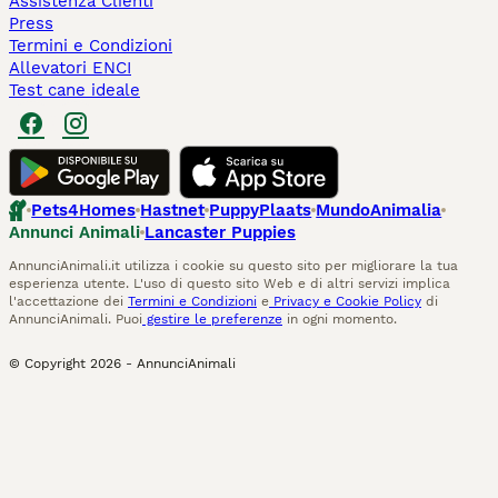
Assistenza Clienti
Press
Termini e Condizioni
Allevatori ENCI
Test cane ideale
Pets4Homes
Hastnet
PuppyPlaats
MundoAnimalia
Annunci Animali
Lancaster Puppies
AnnunciAnimali.it utilizza i cookie su questo sito per migliorare la tua
esperienza utente. L'uso di questo sito Web e di altri servizi implica
l'accettazione dei
Termini e Condizioni
e
Privacy e Cookie Policy
di
AnnunciAnimali. Puoi
gestire le preferenze
in ogni momento.
© Copyright
2026
-
AnnunciAnimali