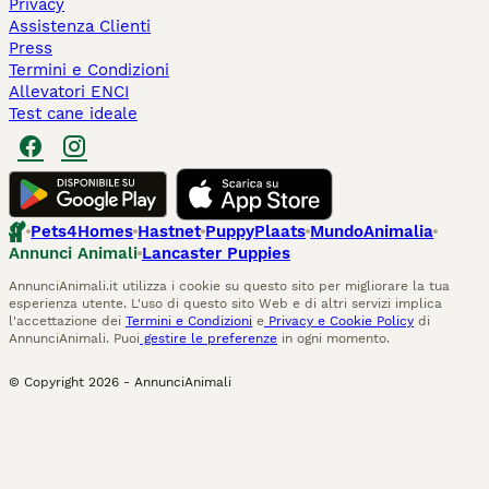
Privacy
Assistenza Clienti
Press
Termini e Condizioni
Allevatori ENCI
Test cane ideale
Pets4Homes
Hastnet
PuppyPlaats
MundoAnimalia
Annunci Animali
Lancaster Puppies
AnnunciAnimali.it utilizza i cookie su questo sito per migliorare la tua
esperienza utente. L'uso di questo sito Web e di altri servizi implica
l'accettazione dei
Termini e Condizioni
e
Privacy e Cookie Policy
di
AnnunciAnimali. Puoi
gestire le preferenze
in ogni momento.
© Copyright
2026
-
AnnunciAnimali