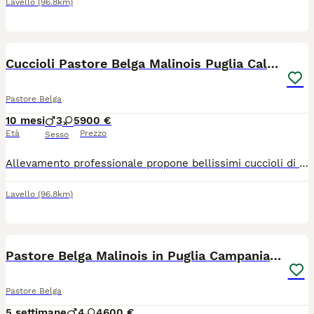
Lavello
(96.8km)
2
Cuccioli Pastore Belga Malinois Puglia Calabria
Pastore Belga
10 mesi
3
5
900 €
Età
Prezzo
Sesso
Allevamento professionale propone bellissimi cuccioli di Pastore Belga Malinois con pedigree ENCI. I cuccioli sono visibili assieme ai genitori in allevamento in zona Bari in Puglia. Sono disponibili maschietti e femminucce. I cuccioli sono ceduti al nuovo proprietario provvisti di libretto sanitario con vaccino, ciclo sverminazione, microchip, pedigree ENCI. Inoltre tutti i cuccioli sono ceduti anche con certificazione veterinaria di buona salute. E' possibile consegnare i cuccioli in Puglia Bari Lecce Taranto Brindisi Foggia e in Tutta Italia. Nelle foto sono visibili alcuni cuccioli e i genitori. Per maggiori informazioni contattare il 3931177788
Lavello
(96.8km)
5
Pastore Belga Malinois in Puglia Campania Calabria
Pastore Belga
5 settimane
4
4
600 €