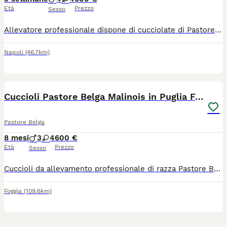
Età
Prezzo
Sesso
Allevatore professionale dispone di cucciolate di Pastore Belga Malinois di ottima genealogia e prestigioso pedigree ENCI. I cuccioli sono visibili assieme ai genitori in allevamento. Sono ceduti ai nuovi proprietari con certificazione veterinaria di ottima salute, libretto sanitario, microchip e pedigree. Ogni cucciolo ha socializzato con altri cani e con altre persone ed è stato seguito fin dalla nascita da esperti educatori cinofili. E' possibile con piccolo sovraprezzo la consegna del cucciolo a domicilio nelle regioni Puglia Basilicata Campania e Calabria. Per qualsiasi informazione è possibile contattare telefonicamente il 3669581615 oppure via WhatsApp allo stesso numero telefonico.
Napoli
(46.7km)
6
Cuccioli Pastore Belga Malinois in Puglia Foggia
Pastore Belga
8 mesi
3
4
600 €
Età
Prezzo
Sesso
Cuccioli da allevamento professionale di razza Pastore Belga Malinois con pedigree ENCI disponibili per la cessione in Puglia in provincia di Bari. I cuccioli sono consegnati a 60 giorni di vita vaccinati e microchippati, con regolare libretto sanitario e con pedigree ENCI. Inoltre certificazione veterinaria di ottima salute. A richiesta è possibile la consegna a domicilio in regione Puglia o in tutta Italia. Per maggior informazioni o per fissare un appuntamento in allevamento in zona Bari contattare il 3534861979
Foggia
(109.6km)