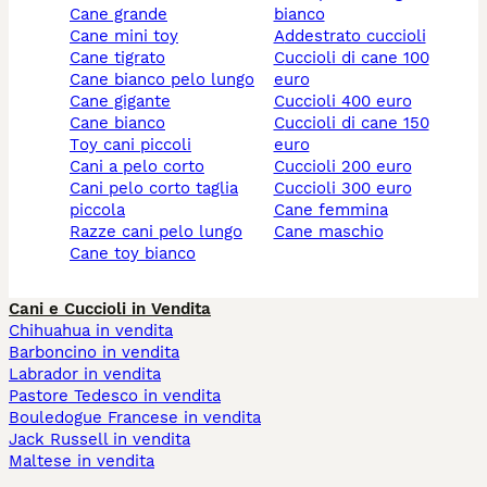
cane grande
bianco
cane mini toy
addestrato cuccioli
cane tigrato
cuccioli di cane 100
cane bianco pelo lungo
euro
cane gigante
cuccioli 400 euro
cane bianco
cuccioli di cane 150
toy cani piccoli
euro
cani a pelo corto
cuccioli 200 euro
cani pelo corto taglia
cuccioli 300 euro
piccola
cane femmina
razze cani pelo lungo
cane maschio
cane toy bianco
Cani e Cuccioli in Vendita
Chihuahua in vendita
Barboncino in vendita
Labrador in vendita
Pastore Tedesco in vendita
Bouledogue Francese in vendita
Jack Russell in vendita
Maltese in vendita