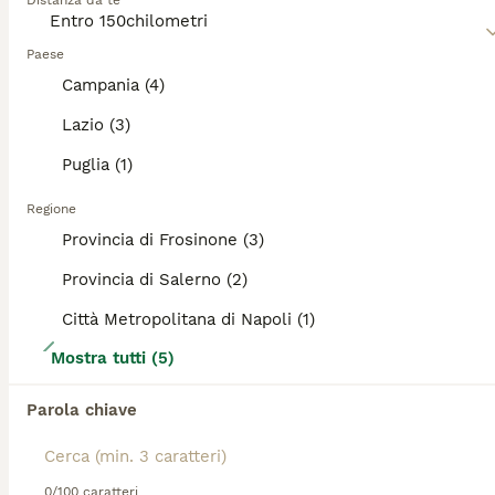
Ti abbiamo reindirizzato ai risultati di ricerca della
Distanza da te
capacità di tracciamento eccezionali.
stessa categoria.
Paese
ANNUNCI IN EVIDENZA
Campania (4)
Leggi la
nostra pagina di consigli sul Pastore Tedesco
per
BOOST
informazioni su questa razza di cane.
Lazio (3)
Puglia (1)
Regione
Provincia di Frosinone (3)
Provincia di Salerno (2)
Città Metropolitana di Napoli (1)
16
Mostra tutti (5)
Cuccioli da esposizione
Parola chiave
Pastore Tedesco
12 settimane
4
3
800 €
0/100 caratteri
Età
Prezzo