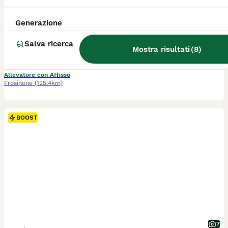
Pastore Tedesco
Generazione
12 settimane
2
Età
Sesso
Salva ricerca
Mostra risultati
(
8
)
Disponibili meravigliose cucciole femmine di pastore tedesco a pelo corto dai 2 mesi ai 3 mesi, allevamento amatoriale ENCI. Pronte con tutte la documentazione e profilassi sanitaria effettuata. Le cucciole sono figlie di cani selezionati per salute carattere e morfologia. Entrambi brevettati e selezionati. Genealogia importante, discendenti dai più importanti rappresentanti della razza. Ci sono cucciole indicate sia per vita in famiglia che per avviare un percorso cinofilo/espositivo. Contatti solo da realmente interessati e consci dei requisiti dei cani. COSTO dai 600 ai 1000e a seconda dell'esemplare o cucciolata scelta. Con accordi possibilità anche di consegna qualora ci fossero difficoltà nel raggiungerci.
Allevatore con Affisso
Frosinone
(125.4km)
BOOST
7