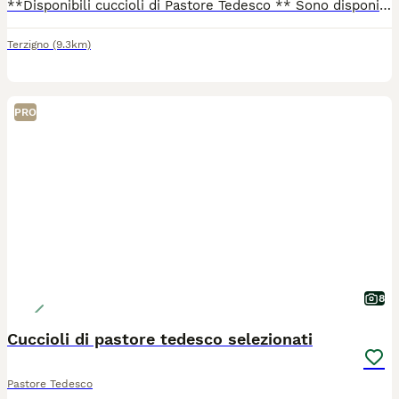
**Disponibili cuccioli di Pastore Tedesco ** Sono disponibili cuccioli maschi e femmine, dolci, giocherelloni e affettuosi, ideali sia per la famiglia che per chi cerca un compagno fedele. • Genitori entrambi con pedigree, allevamento Della Bocca del Vesuvio. • Cuccioli di colore nero focato. • Consegnati con prime vaccinazioni effettuate e microchip. • Per informazioni, foto o per fissare una visita, contattate al numero 39 379 100 4264
Terzigno
(9.3km)
PRO
8
Cuccioli di pastore tedesco selezionati
Pastore Tedesco