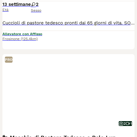
13 settimane
2
Età
Sesso
Cuccioli di pastore tedesco pronti dai 65 giorni di vita. SOLO FEMMINE. Pelo corto e pelo lungo. Genitori lastrati per la displasia anche e gomiti e testati per la mielopatia degenerativa, con DNA depositato, massima qualifica in expo, addestrati all'utilità e difesa (ex-IPO) e selezionati. Saranno ceduti muniti di: - libretto sanitario (vaccinati e sverminati) - microchip e iscritti all'anagrafe canina - pedigree Enci - certificato di salute e copia referti esami genitori - contratto di cessione - kit-cucciolo e guida per la corretta gestione del cucciolo. I cuccioli cresceranno con la madre in ambiente ricco di stimoli e correttamente socializzati con persone, loro simili e gli altri animali presenti. Importante genealogia da bellezza/show (tra i loro avi sono presenti i più importanti esemplari della razza), indicati sia per vita in famiglia che per chi volesse intraprendere un percorso cinofilo, ossatura possente e colori marcati. NO perditempo o sognatori. Contattare solo se seriamente interessati! Allevamento amatoriale ENCI con gestione famigliare situato in provincia di Frosinone, visite esclusivamente previo appuntamento. COSTO ADEGUATO agli esemplari e spese sostenute.
Allevatore con Affisso
Frosinone
(125.4km)
PRO
2
1