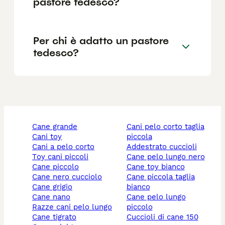
pastore tedesco?
Per chi è adatto un pastore
tedesco?
cane grande
cani pelo corto taglia
cani toy
piccola
cani a pelo corto
addestrato cuccioli
toy cani piccoli
cane pelo lungo nero
cane piccolo
cane toy bianco
cane nero cucciolo
cane piccola taglia
cane grigio
bianco
cane nano
cane pelo lungo
razze cani pelo lungo
piccolo
cane tigrato
cuccioli di cane 150