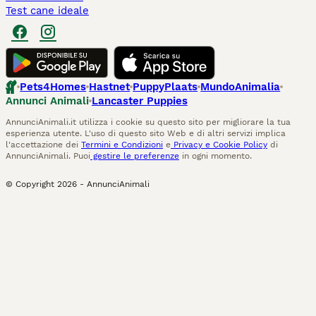
Test cane ideale
Pets4Homes
Hastnet
PuppyPlaats
MundoAnimalia
Annunci Animali
Lancaster Puppies
AnnunciAnimali.it utilizza i cookie su questo sito per migliorare la tua
esperienza utente. L'uso di questo sito Web e di altri servizi implica
l'accettazione dei
Termini e Condizioni
e
Privacy e Cookie Policy
di
AnnunciAnimali. Puoi
gestire le preferenze
in ogni momento.
© Copyright
2026
-
AnnunciAnimali