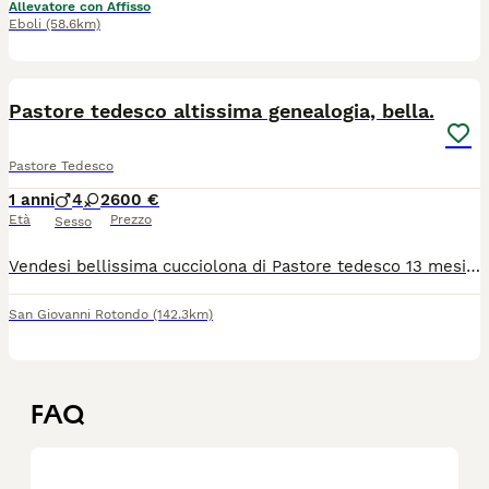
Allevatore con Affisso
Eboli
(58.6km)
6
Pastore tedesco altissima genealogia, bella.
Pastore Tedesco
1 anni
4
2
600 €
Età
Prezzo
Sesso
Vendesi bellissima cucciolona di Pastore tedesco 13 mesi, altissima genealogia, ora in piena muta e in foto non si riesce a vedere la qualità del soggeto. PADRE Mare della Valcuvia 3° auslese al campionato italiano SAS ( Mondo di casa Palomba sieger tedesco) , MADRE Cira Di Maisto figlia di Bull dell'alto Ofanto auslese italiano ( Spenser di Casa Massarelli auslese tedesco ). Carattere equilibratissimo sia con cani che persone, preparata al morso per le gare. Adatta sia a famiglia che per gare cinofile. Ora è in calore quindi nemmeno problemi di calore. Terza foto la mamma , il papà facilmente trovabile su internet. Displasia preventiva ottima , consegno dischetti con risultati. Ovviamente con pedigree e microchip. Acquistata 3 mesi fa da allevamento professionale. Cerco persone serie a San Giovanni rotondo anche per una eventuale comproprietà. Sono una persona serie e disponibile nel limite. Grazie, saluti.
San Giovanni Rotondo
(142.3km)
FAQ