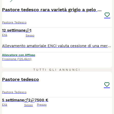
Pastore tedesco rara varietà grigio a pelo lungo
Pastore Tedesco
12 settimane
1
Età
Sesso
Allevamento amatoriale ENCI valuta cessione di una meravigliosa cucciola FEMMINA grigia di pastore tedesco a pelo lungo a veri appassionati. Prima scelta! Varietà molto rara e di "nicchia"! Importante genealogia selezionata, discendete dai più rinomati riproduttori (Groovy, Mondo, Marlo, Vegas). 70 giorni di età, con tutta la documentazione completa e profilassi sanitaria eseguita. La cucciola presenta un'ottima anatomia e struttura nonostante l'età e un carattere aperto e socievole. Particolarmente indicata per chi volesse iniziare un percorso agonistico. Genitori sono cani brevettati e selezionati con massima qualifica in expo. CIFRA IMPEGNATIVA ed ADEGUATA ai requisiti della cucciola. Evitare i soliti perditempo o sognatori, contattare solo se consci dell'importanza e seriamente interessati. Ci troviamo in provincia di Frosinone ma possiamo muoverci su tutto il territorio nazionale qualora si avessero difficoltà.
Allevatore con Affisso
Frosinone
(125.4km)
4
TUTTI GLI ANNUNCI
Pastore tedesco
Pastore Tedesco
5 settimane
2
7
500 €
Età
Prezzo
Sesso