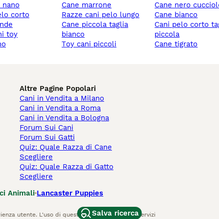
y nano
cane marrone
cane nero cuccio
elo corto
razze cani pelo lungo
cane bianco
ande
cane piccola taglia
cani pelo corto taglia
ni toy
bianco
piccola
no
toy cani piccoli
cane tigrato
Altre Pagine Popolari
Cani in Vendita a Milano
Cani in Vendita a Roma
Cani in Vendita a Bologna
Forum Sui Cani
Forum Sui Gatti
Quiz: Quale Razza di Cane
Scegliere
Quiz: Quale Razza di Gatto
Scegliere
ci Animali
Lancaster Puppies
Salva ricerca
ienza utente. L'uso di questo sito Web e di altri servizi