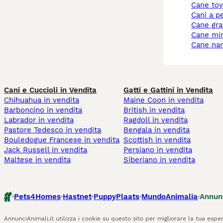
cane to
cani a p
cane gr
cane mi
cane na
Cani e Cuccioli in Vendita
Gatti e Gattini in Vendita
Chihuahua in vendita
Maine Coon in vendita
Barboncino in vendita
British in vendita
Labrador in vendita
Ragdoll in vendita
Pastore Tedesco in vendita
Bengala in vendita
Bouledogue Francese in vendita
Scottish in vendita
Jack Russell in vendita
Persiano in vendita
Maltese in vendita
Siberiano in vendita
Pets4Homes
Hastnet
PuppyPlaats
MundoAnimalia
Annun
AnnunciAnimali.it utilizza i cookie su questo sito per migliorare la tua esper