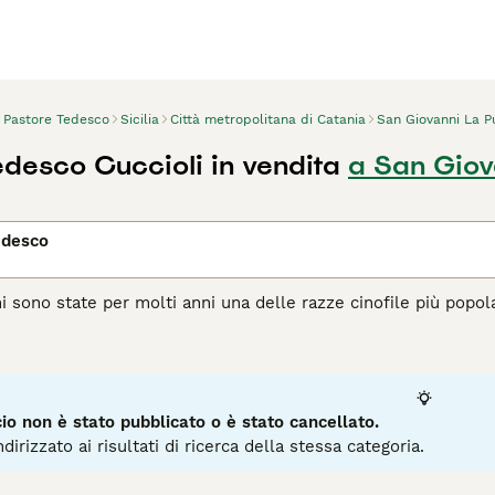
Pastore Tedesco
Sicilia
Città metropolitana di Catania
San Giovanni La P
edesco Cuccioli in vendita
a San Giov
edesco
hi sono state per molti anni una delle razze cinofile più popo
celta come cane di famiglia, ma anche estremamente versatile 
dalle forze di polizia in molti paesi e ha svolto anche un ruolo
, resistenza, affidabilità e capacità di tracciamento eccezional
o non è stato pubblicato o è stato cancellato.
dirizzato ai risultati di ricerca della stessa categoria.
agina di consigli sul Pastore Tedesco
per informazioni su ques
6