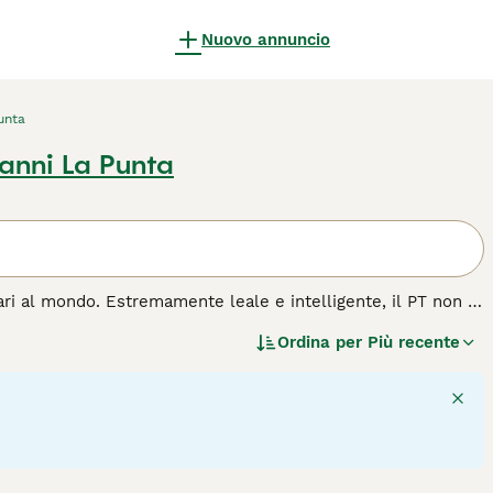
Nuovo annuncio
unta
anni La Punta
lari al mondo. Estremamente leale e intelligente, il PT non è
nell'ambiente di lavoro. Nel corso degli anni, la razza è
Ordina per
Più recente
 importante nell'esercito grazie a doti quali intelligenza,
i.
ta razza di cane.