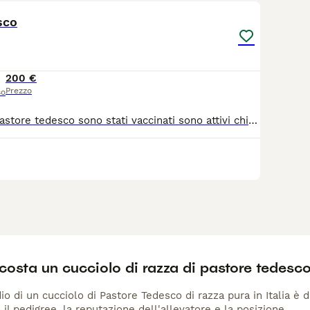
sco
200 €
Prezzo
so
Vendo cuccioli pastore tedesco sono stati vaccinati sono attivi chiamare non perdi tempo solo gente interessata
osta un cucciolo di razza di pastore tedesc
io di un cucciolo di Pastore Tedesco di razza pura in Italia è 
 il pedigree, la reputazione dell'allevatore e la posizione.