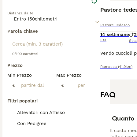
Pastore tede
Distanza da te
Pastore Tedesco
Parola chiave
14 settimane
2
Età
Ses
0/100 caratteri
Prezzo
Ramacca
(41.9km)
Min Prezzo
Max Prezzo
€
€
FAQ
Filtri popolari
Allevatori con Affisso
Quanto c
Con Pedigree
Il costo med
fattori come