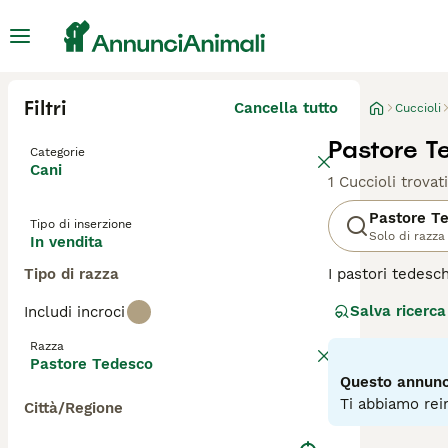
Filtri
Cancella tutto
Cuccioli
Pastore T
Categorie
Cani
1 Cuccioli trovati
Pastore T
Tipo di inserzione
Solo di razza
In vendita
Tipo di razza
I pastori tedesc
solo un'ottima s
Salva ricerca
Includi incroci
stata utilizzata 
vigilanza, tempra
Razza
Pastore Tedesco
Questo annunci
Ti abbiamo rein
Città/Regione
Leggi la
nostra p