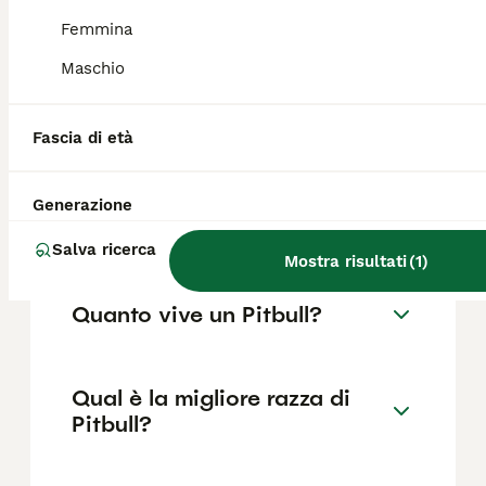
Femmina
Il costo medio di un cucciolo di Pitbull di
razza pura in Italia è di circa 227€ ,anche se
Maschio
i prezzi possono variare in base a fattori
come il pedigree, la reputazione
dell'allevatore e la posizione.
Fascia di età
Come mai i Pitbull sono così
Generazione
aggressivi?
Salva ricerca
Mostra risultati
(
1
)
Quanto vive un Pitbull?
Qual è la migliore razza di
Pitbull?