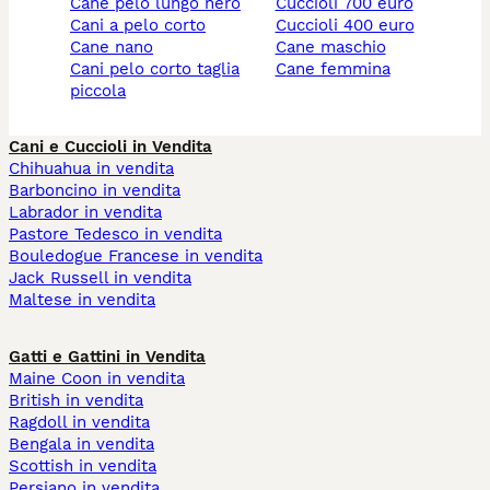
cane pelo lungo nero
cuccioli 700 euro
cani a pelo corto
cuccioli 400 euro
cane nano
cane maschio
cani pelo corto taglia
cane femmina
piccola
Cani e Cuccioli in Vendita
Chihuahua in vendita
Barboncino in vendita
Labrador in vendita
Pastore Tedesco in vendita
Bouledogue Francese in vendita
Jack Russell in vendita
Maltese in vendita
Gatti e Gattini in Vendita
Maine Coon in vendita
British in vendita
Ragdoll in vendita
Bengala in vendita
Scottish in vendita
Persiano in vendita