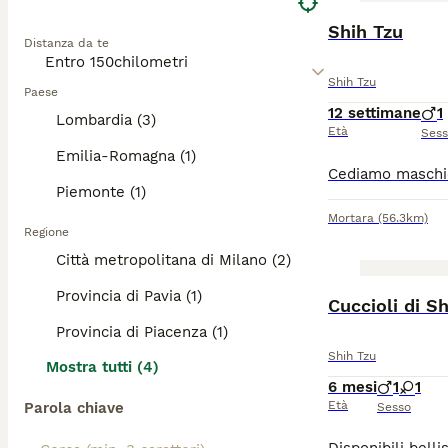
Shih Tzu
Distanza da te
Shih Tzu
Paese
12 settimane
1
Lombardia (3)
Età
Ses
Emilia-Romagna (1)
Piemonte (1)
Mortara
(56.3km)
Regione
Città metropolitana di Milano (2)
Provincia di Pavia (1)
Cuccioli di S
Provincia di Piacenza (1)
Shih Tzu
Mostra tutti (4)
6 mesi
1
1
Età
Parola chiave
Sesso