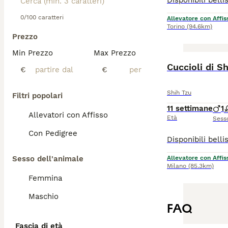
0/100 caratteri
Allevatore con Affis
Torino
(94.6km)
Prezzo
Min Prezzo
Max Prezzo
Cuccioli di S
€
€
Shih Tzu
Filtri popolari
11 settimane
1
Allevatori con Affisso
Età
Sess
Con Pedigree
Sesso dell'animale
Allevatore con Affis
Milano
(85.3km)
Femmina
Maschio
FAQ
Fascia di età