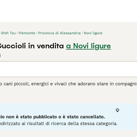
Shih Tzu
Piemonte
Provincia di Alessandria
Novi ligure
uccioli in vendita
a Novi ligure
i
o cani piccoli, energici e vivaci che adorano stare in compagni
 il mondo e in Italia per decenni, e per una buona ragione. Sono 
casa con uno Shih Tzu è un vero piacere. Conosciuti per la lo
atura e sono ugualmente felici di vivere in un appartamento co
agina di consigli sul Shitzu
per informazioni su questa razza d
o non è stato pubblicato o è stato cancellato.
dirizzato ai risultati di ricerca della stessa categoria.
4