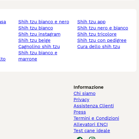
asa
shih tzu bianco e nero
shih tzu app
shih tzu bianco
shih tzu nero e bianco
shih tzu instagram
shih tzu tricolore
shih tzu beige
shih tzu con pedigree
cagnolino shih tzu
cura dello shih tzu
shih tzu bianco e
lto
marrone
Informazione
Chi siamo
Privacy
Assistenza Clienti
Press
Termini e Condizioni
Allevatori ENCI
Test cane ideale