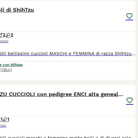
li di ShihTzu
2
2
esso
Disponibili bellissimi cuccioli MASCHI e FEMMINA di razza Shihtzu. Disponibili vari colori: bianco/marrone, bianco/oro, bianco/rosso, tricolore, bianco/nero. I nostri cuccioli sono nati presso il nostro allevamento riconosciuto ENCI e FCI in ambiente sano e curato. In allevamento dove potrete anche vedere e conoscere i genitori. Ogni cucciolo viene consegnato dai 3 mesi di età con: ✔️ Pedigree ENCI (fondamentale per certificare la razza, l'allevatore e garantire che non siano consanguinei) ✔️Microchip inserito, quindi già iscritto all'anagrafe canina ✔️Vaccinazioni complete ✔️Sverminazione effettuata ✔️ Libretto sanitario ✔️Abituati a fare i bisogni sulla traversina assorbente ✔️ Mangiano crocchette secche 📍 Vieni a conoscerci 👉 Noi siamo l’Allevamento della Famiglia Contarini e ci troviamo a Solarolo in Emilia Romagna... molto vicino a Imola! 🏡 Visite in allevamento tutti i giorni PREVIO APPUNTAMENTO TELEFONICO! 🚚 CONSEGNE in tutta Italia. 💳 Possibilità di pagamento a rate. Contattaci per maggiori informazioni! 📞 TEL. 3 3 8 6 3 0 3 1 0 8 (Se il numero non è visibile, clicca in alto a destra su “Mostra numero”) 🌐 SITO www.canishihtzu.it 📸 INSTAGRAM: @allevamentofamigliacontarini
e con Affisso
(78km)
4
SHIHTZU CUCCIOLI con pedigree ENCI alta genealogia
1
1
sso