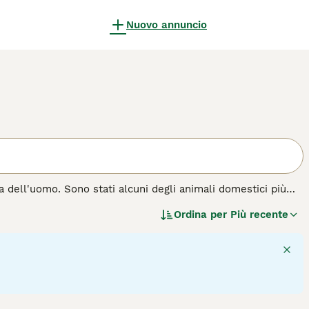
Nuovo annuncio
a dell'uomo. Sono stati alcuni degli animali domestici più
brillanti, intelligenti e fedeli ai loro proprietari.
Ordina per
Più recente
ro audacia e longevità, questi cagnolini sono anche molto
me in un giardino.
i cane.
4