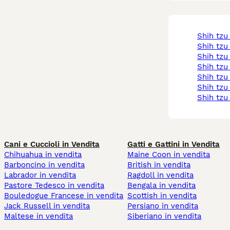
shih tzu
shih tz
shih tz
shih tzu
shih tz
shih tzu
shih tzu
Cani e Cuccioli in Vendita
Gatti e Gattini in Vendita
Chihuahua in vendita
Maine Coon in vendita
Barboncino in vendita
British in vendita
Labrador in vendita
Ragdoll in vendita
Pastore Tedesco in vendita
Bengala in vendita
Bouledogue Francese in vendita
Scottish in vendita
Jack Russell in vendita
Persiano in vendita
Maltese in vendita
Siberiano in vendita