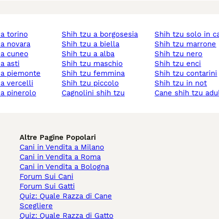
 a torino
shih tzu a borgosesia
shih tzu solo in c
u a novara
shih tzu a biella
shih tzu marrone
u a cuneo
shih tzu a alba
shih tzu nero
 a asti
shih tzu maschio
shih tzu enci
u a piemonte
shih tzu femmina
shih tzu contarini
 a vercelli
shih tzu piccolo
shih tzu in not
 a pinerolo
cagnolini shih tzu
cane shih tzu adu
Altre Pagine Popolari
Cani in Vendita a Milano
Cani in Vendita a Roma
Cani in Vendita a Bologna
Forum Sui Cani
Forum Sui Gatti
Quiz: Quale Razza di Cane
Scegliere
Quiz: Quale Razza di Gatto