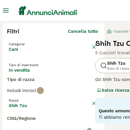
Filtri
Cancella tutto
Cuccioli
Shih Tzu C
Categorie
Cani
5 Cuccioli trovat
Shih Tzu
Tipo di inserzione
Solo di razza
In vendita
Tipo di razza
Gli Shih Tzu son
popolari in tutto
Salva ricerca
Includi incroci
Condividere una 
adattabili per n
Razza
Shih Tzu
Leggi la
nostra p
Questo annunci
Ti abbiamo rein
Città/Regione