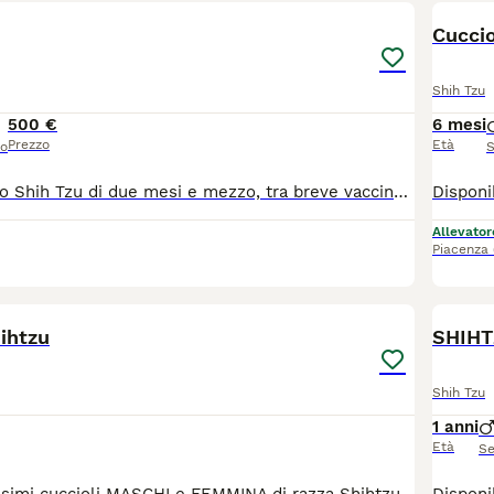
Cuccio
Shih Tzu
500 €
6 mesi
Prezzo
Età
so
S
Cediamo maschio Shih Tzu di due mesi e mezzo, tra breve vaccinato. Sverminato, con microchip, in ottima salute.
Allevator
Piacenza
5
hihtzu
Shih Tzu
1 anni
Età
Se