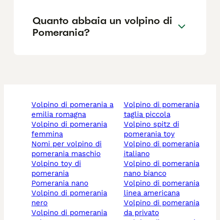
Quanto abbaia un volpino di
Pomerania?
volpino di pomerania a
volpino di pomerania
emilia romagna
taglia piccola
volpino di pomerania
volpino spitz di
femmina
pomerania toy
nomi per volpino di
volpino di pomerania
pomerania maschio
italiano
volpino toy di
volpino di pomerania
pomerania
nano bianco
pomerania nano
volpino di pomerania
volpino di pomerania
linea americana
nero
volpino di pomerania
volpino di pomerania
da privato