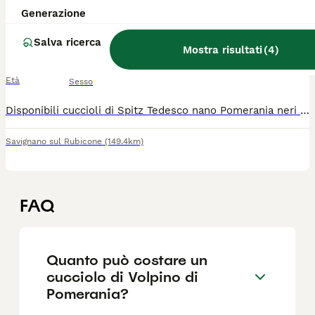
spitz tedesco nano pomerania
Generazione
Salva ricerca
Volpino Pomerania
Mostra risultati
(
4
)
11 settimane
1
1
Età
Sesso
Disponibili cuccioli di Spitz Tedesco nano Pomerania neri (1 maschio e 1 femmina) nati da genitori sani provenienti da allevamenti italiani, padre con vari Campionati espositivi FCI, tutti e due con pedigree Enci. Verranno ceduti appena pronti per legge con certificazione Enci ( pedigree ) microcip, sverminati e vaccinati. Per qualsiasi informazione chiamare dopo le ore 16.30, astenersi sognatori. 347-4603715
Savignano sul Rubicone
(149.4km)
FAQ
Quanto può costare un
cucciolo di Volpino di
Pomerania?