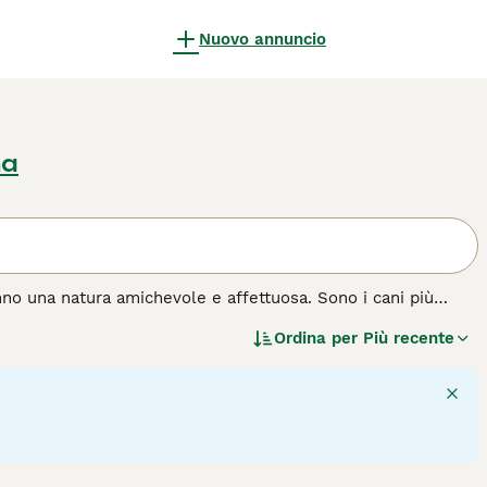
Nuovo annuncio
na
nno una natura amichevole e affettuosa. Sono i cani più
vvolti in un fascio di lanugine. è interessante vedere che
Ordina per
Più recente
hiamati spitz tedeschi nani. La regina Vittoria li rese
esta razza di cane.