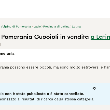
Volpino di Pomerania
Lazio
Provincia di Latina
Latina
i Pomerania Cuccioli in vendita
a Lati
i
omerania
erania possono essere piccoli, ma sono molto estroversi e ha
 Spitz e hanno un aspetto molto simile a quello di una volpe, a
iscendono dallo spitz tedesco, motivo per cui vengono altresì c
 il suo regno nel 1900.
agina di consigli sul Volpino Pomerania
per informazioni su qu
o non è stato pubblicato o è stato cancellato.
dirizzato ai risultati di ricerca della stessa categoria.