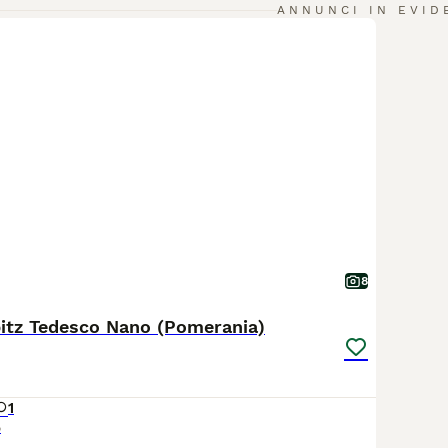
ANNUNCI IN EVID
8
pitz Tedesco Nano (Pomerania)
1
o