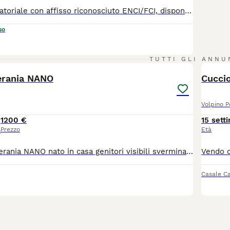
Allevamento amatoriale con affisso riconosciuto ENCI/FCI, dispone di 3 maschietti, nati il 20 giugno 2026. Genitori entarmbi con DNA depositato e test genetici (Patella 0 0, necrosi testa femore negat.): papà Riproduttore Selezionato. Cresciuti in ambiente familiare, abituati al contatto umano e alle principali routines domestiche. I cuccioli verranno ceduti con Pedigree ENCI, iscrizione anagrafe canina reg. Lazio (microchio inoculato), 3 sverminazioni, vaccinazioni allineate all'età, passaggio di proprietà, contratto di cessione e puppy kit. Per ulteriori informazioni, foto /video o per fissare una visita contattateci senza impegno.
so
5
TUTTI GLI ANNU
erania NANO
Cuccio
Volpino 
1200 €
15 sett
Prezzo
Età
o
Cucciolo di Pomerania NANO nato in casa genitori visibili sverminato vaccinato e con microchip... molto molto piccolo attualmente è 700gr .. prezzo trattabile
Casale C