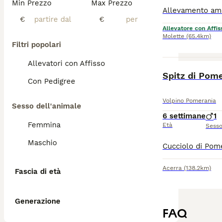
Min Prezzo
Max Prezzo
€
€
Allevatore con Affis
Molette
(65.4km)
Filtri popolari
Allevatori con Affisso
Spitz di Pom
Con Pedigree
Volpino Pomerania
Sesso dell'animale
6 settimane
1
Femmina
Età
Sess
Maschio
Acerra
(138.2km)
Fascia di età
Generazione
FAQ