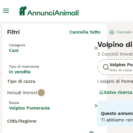
Filtri
Cancella tutto
Cuccioli
Volpino d
Categorie
Cani
3 Cuccioli trovat
Volpino P
Tipo di inserzione
Solo di razza
In vendita
Tipo di razza
I volpini di Pom
piccoli del tipo
Salva ricerca
Includi incroci
questi volpini d
popolari durante
Razza
Volpino Pomerania
Leggi la
nostra p
Questo annunci
Ti abbiamo rein
Città/Regione