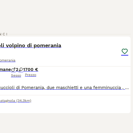
8
1
NCI
li volpino di pomerania
Pomerania
imane
2
1
700 €
Prezzo
Sesso
Vendo cuccioli di Pomerania, due maschietti e una femminuccia , disponibili dal 1 luglio con ~libretto sanitario ~sverminazione effettuata ~vaccinazione ~microchip Il prezzo si può concordare in privato
astagnola
(34.3km)