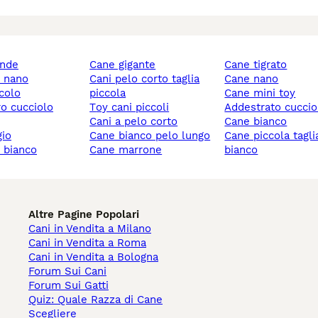
ande
cane gigante
cane tigrato
y nano
cani pelo corto taglia
cane nano
ccolo
piccola
cane mini toy
ro cucciolo
toy cani piccoli
addestrato cuccio
cani a pelo corto
cane bianco
gio
cane bianco pelo lungo
cane piccola taglia
y bianco
cane marrone
bianco
Altre Pagine Popolari
Cani in Vendita a Milano
Cani in Vendita a Roma
Cani in Vendita a Bologna
Forum Sui Cani
Forum Sui Gatti
Quiz: Quale Razza di Cane
Scegliere