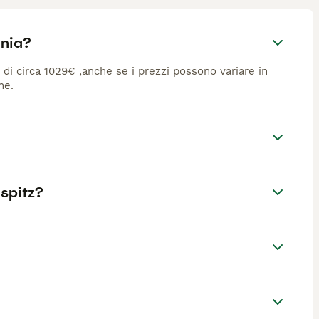
ania?
è di circa 1029€ ,anche se i prezzi possono variare in
ne.
 spitz?