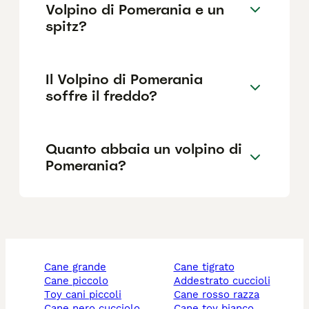
Volpino di Pomerania e un
spitz?
Il Volpino di Pomerania
soffre il freddo?
Quanto abbaia un volpino di
Pomerania?
cane grande
cane tigrato
cane piccolo
addestrato cuccioli
toy cani piccoli
cane rosso razza
cane nero cucciolo
cane toy bianco