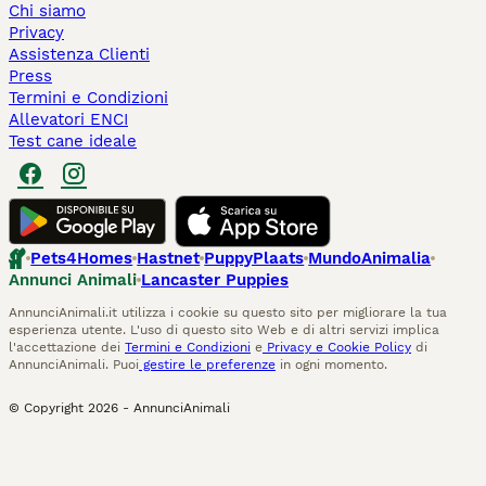
Chi siamo
Privacy
Assistenza Clienti
Press
Termini e Condizioni
Allevatori ENCI
Test cane ideale
Pets4Homes
Hastnet
PuppyPlaats
MundoAnimalia
Annunci Animali
Lancaster Puppies
AnnunciAnimali.it utilizza i cookie su questo sito per migliorare la tua
esperienza utente. L'uso di questo sito Web e di altri servizi implica
l'accettazione dei
Termini e Condizioni
e
Privacy e Cookie Policy
di
AnnunciAnimali. Puoi
gestire le preferenze
in ogni momento.
© Copyright
2026
-
AnnunciAnimali