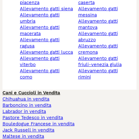
piacenza
caserta
allevamento gatti siena
allevamento gatti
allevamento gatti
messina
umbria
allevamento gatti
allevamento gatti
mantova
macerata
allevamento gatti
allevamento gatti
abruzzo
ragusa
allevamento gatti
allevamento gatti lucca
cremona
allevamento gatti
allevamento gatti
viterbo
friuli-venezia giulia
allevamento gatti
allevamento gatti
como
rimini
Cani e Cuccioli in Vendita
Chihuahua in vendita
Barboncino in vendita
Labrador in vendita
Pastore Tedesco in vendita
Bouledogue Francese in vendita
Jack Russell in vendita
Maltese in vendita