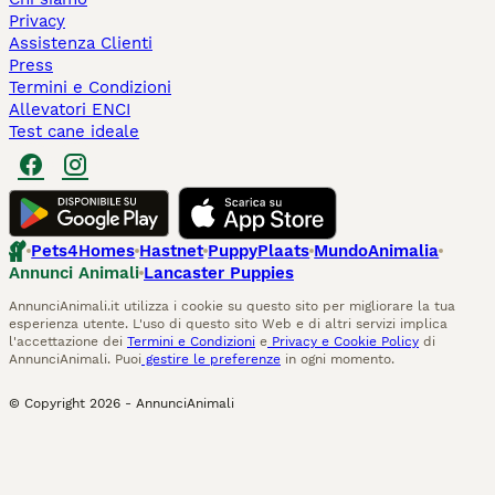
Privacy
Assistenza Clienti
Press
Termini e Condizioni
Allevatori ENCI
Test cane ideale
Pets4Homes
Hastnet
PuppyPlaats
MundoAnimalia
Annunci Animali
Lancaster Puppies
AnnunciAnimali.it utilizza i cookie su questo sito per migliorare la tua
esperienza utente. L'uso di questo sito Web e di altri servizi implica
l'accettazione dei
Termini e Condizioni
e
Privacy e Cookie Policy
di
AnnunciAnimali. Puoi
gestire le preferenze
in ogni momento.
© Copyright
2026
-
AnnunciAnimali