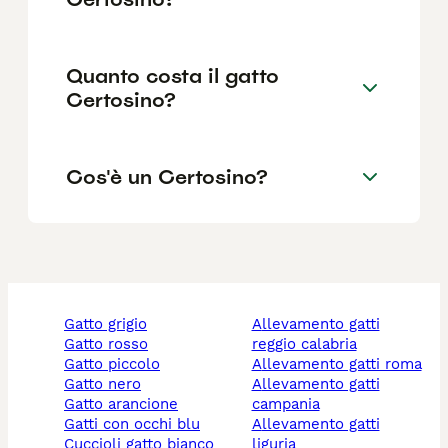
Quanto costa il gatto
Certosino?
Cos'è un Certosino?
gatto grigio
allevamento gatti
gatto rosso
reggio calabria
gatto piccolo
allevamento gatti roma
gatto nero
allevamento gatti
gatto arancione
campania
gatti con occhi blu
allevamento gatti
cuccioli gatto bianco
liguria