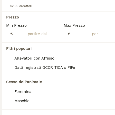
I piccoli capolavori di Alaska, la nostra dama dagli occhi blu 💙, e del Re Leo 👑🐾 Cinque meraviglie, ognuna con i suoi colori e la sua dolcissima personalità. 😍✨ i gattini saranno disponibili da metà ottobre. ❤️ Dopo 3 mesi e una settimana in cui saranno abituati al contatto umano ai bambini alle aspirapolveri e alla vita in famiglia in generale. Verranno ceduti sverminati, vaccinati, con microchip e pedigree afi-wcf. Genitori esenti da patologie e sempre visibili presso il nostro allevamento.
0/100 caratteri
Allevatore con Affisso
Signa
(121.4km)
Prezzo
2
1
Min Prezzo
Max Prezzo
Maine Coon Cucciola con Pedigree
€
€
Maine Coon
Filtri popolari
12 settimane
3
2
Allevatori con Affisso
Età
Sesso
Gatti registrati GCCF, TICA o FIFe
Meravigliosa Bimba dal carattere incantevole e dall'aspetto wild🍓🍓❤️abituata a cani e bambini cresciuta in ambiente domestico e famigliare. Allevamento Domus Oram Bologna
Sesso dell'animale
Bentivoglio
(116.3km)
Femmina
6
Maschio
Cucciolo Maine coon