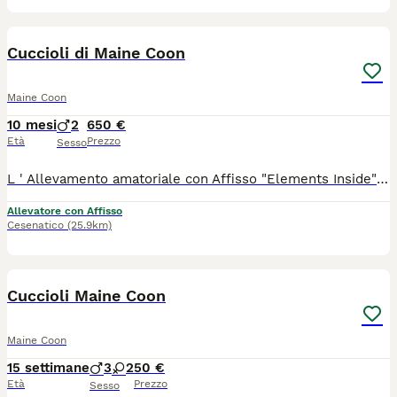
20
1
Cuccioli di Maine Coon
Maine Coon
10 mesi
2
650 €
Età
Prezzo
Sesso
L ' Allevamento amatoriale con Affisso "Elements Inside" Maine Coon Cattery , accetta prenotazioni per cuccioli.... Saranno ceduti al 90 giorno di nascita con : Pedigree AGI Libretto Sanitario Copie test genetici dei riproduttori Microchip Doppia vaccinazione Doppia sverminazione Contratto da Compagnia Siamo un piccolo allevamento con tanta voglia di fare.... Gattofili per passione mettiamo sempre al primo posto la salute dei nostri Mici che , condividono la casa insieme a noi. Infatti , è molto importante per un gatto vivere a contatto con gli esseri umani sin dai primi giorni di vita , questo contribuisce a consolidare un rapporto che durerà anche con i futuri padroni per sempre... Saremo inoltre molto disponibili ad accogliervi in Allevamento per vedere i cuccioli nelle loro fasi di crescita vicino ai loro genitori ..... NUOVA CUCCIOLATA NATA IL 28/09 Ultimo Cucciolo Rimasto: 1 Black tabby with white. ...inviatemi pure mess x info.....
Allevatore con Affisso
Cesenatico
(25.9km)
32
Cuccioli Maine Coon
Maine Coon
15 settimane
3
2
50 €
Età
Prezzo
Sesso