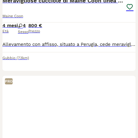
Meravigliose cucciole di Maine Coon linea russa
Maine Coon
4 mesi
4
800 €
Età
Prezzo
Sesso
Allevamento con affisso, situato a Perugia, cede meravigliose cucciole di Maine Coon, linea russa, con pedigree AGI. Le cucciole, nate il 2 aprile, presentano un meraviglioso manto tortie. Al momento della cessione (90 giorni dalla nascita) avranno libretto sanitario con doppia vaccinazione e trattamento vermifugo, microchip, principali test genetici ( SMA, PKDef, HCM) ed ecocardio i dei genitori negativi, regolare contratto di cessione e pedigree AGI. Gradita piccola presentazione, contattateci per qualsiasi info, saremo lieti di rispondere!
Gubbio
(73km)
PRO