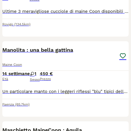
Ultime 3 meravigliose cucciole di maine Coon disponibili da fine giugno. Verranno cedute con prima vaccinazione, sverminazione, prima visita di accertamento di buona salute e kit cucciolo. Prezzo trattabile.
Rovigo
(134.5km)
7
Manolita : una bella gattina
Maine Coon
14 settimane
1
450 €
Età
Prezzo
Sesso
Un particolare manto con i leggeri riflessi "blu" tipici della razza, sebbene senza pedigree in quanto la madre non ne è dotata a differenza del padre che è un campione MaineCoon con pedigree ( 14kg) . Abituata alla lettiera, sverminata e vaccinata Une delle più belle femminucce della cucciolata.
Faenza
(65.7km)
7
Maschietto MaineCoon : Aquila