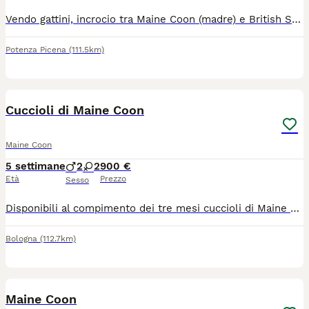
Vendo gattini, incrocio tra Maine Coon (madre) e British Shorthair blu (padre). Nati il 25 aprile. Crescono in un ambiente familiare, in casa, sono ben socializzati, abituati ai cani, mangiano crocchette e cibo umido e usano regolarmente la lettiera. Sono stati sverminati. Disponibili tre maschi e due femmine. I maschi sono: uno blu, uno bianco e blu e uno nero. Le femmine sono di colore tartarugato.
Potenza Picena
(111.5km)
13
Cuccioli di Maine Coon
Maine Coon
5 settimane
2
2
900 €
Età
Prezzo
Sesso
Disponibili al compimento dei tre mesi cuccioli di Maine Coon xxl Verranno consegnati con vaccini, sverminazioni, antiparassitari, kit cucciolo, certificato di buona salute. Pedigree da compagnia. Genitori testati Di proprietà Abituati al contatto con bambini, cani e simili, sono dolcissimi e coccoloni
Bologna
(112.7km)
5
Maine Coon