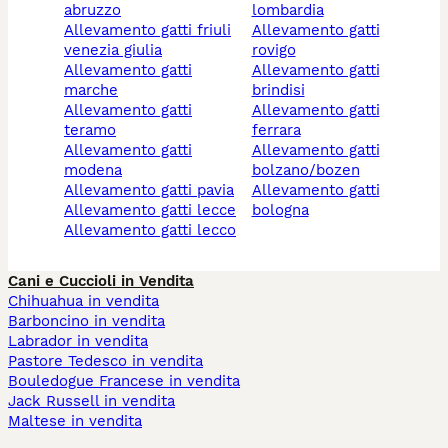
abruzzo
lombardia
allevamento gatti friuli
allevamento gatti
venezia giulia
rovigo
allevamento gatti
allevamento gatti
marche
brindisi
allevamento gatti
allevamento gatti
teramo
ferrara
allevamento gatti
allevamento gatti
modena
bolzano/bozen
allevamento gatti pavia
allevamento gatti
allevamento gatti lecce
bologna
allevamento gatti lecco
Cani e Cuccioli in Vendita
Chihuahua in vendita
Barboncino in vendita
Labrador in vendita
Pastore Tedesco in vendita
Bouledogue Francese in vendita
Jack Russell in vendita
Maltese in vendita