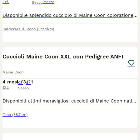
Età
Prezzo
Sesso
Disponibile splendido cucciolo di Maine Coon colorazione Blu Smoke (sottopelo bianco con effetto fumo) da imponenti linee russe (tratti marcati e grandi ciuffi sulle orecchie). Genitori: Visibili e testati negativi FIV/FeLV e HCM (cardiopatia). Pedigree: Ceduto senza pedigree esclusivamente come animale da compagnia. Il cucciolo verrà consegnato con: Libretto sanitario Ciclo di sverminazione e primo vaccino Già svezzato e abituato alla lettiera
Calderara di Reno
(122.2km)
7
Cuccioli Maine Coon XXL con Pedigree ANFI
Maine Coon
4 mesi
3
1
Età
Sesso
Disponibili ultimi meravigliosi cuccioli di Maine Coon nati il 06.04.2026, cresciuti in ambiente domestico con amore ed attenzione. Cuccioli molto socievoli abituati al contatto umano ed alla vita in famiglia. Saranno ceduti al compimento del terzo mese di età con le previste vaccinazioni effettuate, sverminazione, con microchip e libretto sanitario. Genitori con ecocardio regolare e test Fil/Felv negativi. Papà di taglia molto grande con struttura importante e mamma dal carattere dolcissimo, molto equilibrata ed affettuosa. Per ulteriori info, foto e video - contatto Whatsapp 3454323981
Fano
(38.7km)
7