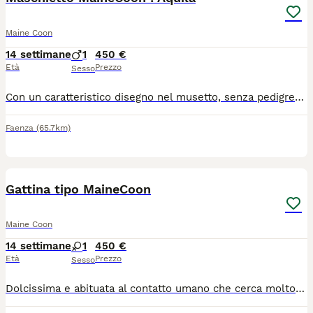
Maine Coon
14 settimane
1
450 €
Età
Prezzo
Sesso
Con un caratteristico disegno nel musetto, senza pedigree, sverminato, vaccinato, abituato alla lettiera e svezzato ha un carattere davvero dolcissimo, molto abituato al contatto umano
Faenza
(65.7km)
7
Gattina tipo MaineCoon
Maine Coon
14 settimane
1
450 €
Età
Prezzo
Sesso
Dolcissima e abituata al contatto umano che cerca molto attivamente, senza pedigree perché la madre non ne è dotata ma il padre si ( campione con pedigree di 14 Kg ) . Abituata alla lettiera. Potete chiamare o scrivere a WhatsApp