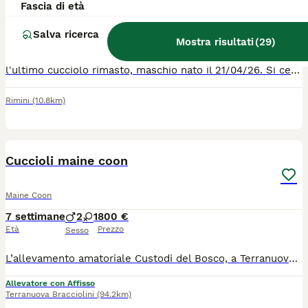
Fascia di età
Maine Coon
15 settimane
1
600 €
Salva ricerca
Mostra risultati
(
29
)
Età
Prezzo
Sesso
l'ultimo cucciolo rimasto, maschio nato il 21/04/26. Si cede svezzato,sverminato e con due vaccini. Abituato alla lettiera e tiragraffi. Ottimo carattere, dolce ed affettuoso.
Rimini
(10.8km)
9
Cuccioli maine coon
Maine Coon
7 settimane
2
1
800 €
Età
Prezzo
Sesso
L’allevamento amatoriale Custodi del Bosco, a Terranuova Bracciolini (AR), ha ancora disponibili 3 splendidi cuccioli pronti a raggiungere le loro nuove famiglie da settembre: 2 cuccioli rossi 1 femmina tricolore con una particolare macchia sul viso Cresciuti in ambiente familiare, con amore e attenzioni, per sviluppare un carattere socievole, equilibrato e affettuoso. Cosa include la cessione del cucciolo: Pedigree AFEF Microchip già inserito e registrazione all'anagrafe felina Ciclo di vaccinazioni e sverminazioni effettuati. Libretto sanitario Test genetici dei genitori Ci troviamo a Terranuova Bracciolini (AR), in Toscana. Se vuoi venire a conoscerli o desideri ricevere maggiori informazioni, foto e video dei singoli cuccioli, non esitare a contattarci! Saremo felici di trovare la famiglia perfetta per ognuno dei nostri "Custodi del Bosco".
Allevatore con Affisso
Terranuova Bracciolini
(94.2km)