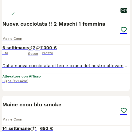
7
Nuova cucciolata !! 2 Maschi 1 femmina
Maine Coon
6 settimane
2
1
1300 €
Età
Prezzo
Sesso
Dalla nuova cucciolata di leo e oxana del nostro allevamento, sono disponibili alla prenotazione 3 gattini 2 maschi (Black Tabby with White) 1 femmina (Black Tortie with White) i gattini verrano ceduti a fine settembre dopo 3 mesi e una settimana in cui saranno abituati al contatto umano ai bambini alle aspirapolveri e alla vita in famiglia in generale. Verranno ceduti sverminati, vaccinati, con microchip e pedigree afi-wcf. Genitori esenti da patologie e sempre visibili presso il nostro allevamento. Foto dei gattini a 14 giorni
Allevatore con Affisso
Signa
(121.4km)
3
Maine coon blu smoke
Maine Coon
14 settimane
1
650 €