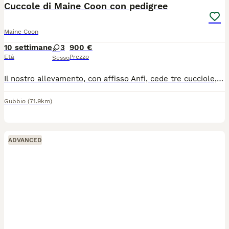
Cuccole di Maine Coon con pedigree
Maine Coon
10 settimane
3
900 €
Età
Prezzo
Sesso
Il nostro allevamento, con affisso Anfi, cede tre cucciole, nate il 28 Maggio, linea russa: una bellissima black tabby dalle orecchie lunghissime e due blue high silver tabby dal manto fantastico . Al momento della cessione avranno libretto sanitario con doppia vaccinazione e trattamento antiparassitario, microchip, pedigree Anfi, principali test genetici negativi (HCM, PKDEF, SMA,FIV e Felv) ed ecocardio nella norma di entrambe i genitori, regolare contratto di cessione da compagnia, kit alimentare di benvenuto. Le cucciole sono abituate all' uso della lettiera e del tiragraffi e alla presenza dei bambini. Possibilità di venire a trovarci in allevamento senza impegno ovviamente! Per ulteriori foto, video o info siamo a disposizione!
Gubbio
(71.9km)
ADVANCED