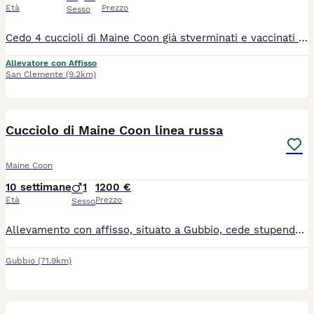
Età
Prezzo
Sesso
Cedo 4 cuccioli di Maine Coon già stverminati e vaccinati ,test genetici dei genitori documentati e visibili verranno ceduti dopo il terzo mese di età con pedigree da compagnia oppure no ma a prezzo differente ,il nostro è un allevamento con regolare affisso tutti I nostri Maine Coon vivono in casa con noi per ulteriori informazioni contattare Silvia al numero WhatsApp 3408029993.
Allevatore con Affisso
San Clemente
(9.2km)
7
Cucciolo di Maine Coon linea russa
Maine Coon
10 settimane
1
1200 €
Età
Prezzo
Sesso
Allevamento con affisso, situato a Gubbio, cede stupendo cucciolo di Maine Coon black tabby. Nato il 28 Maggio sarà disponibile all' adozione i primi di settembre. Al momento della cessione avrà libretto sanitario con doppia vaccinazione e trattamento antiparassitario, microchip, pedigree Anfi, principali test genetici ed ecocardio dei genitori negativi , regolare contratto di cessione e kit alimentare di benvenuto. Abituato all'uso della lettiera, del tiragraffi e al contatto con i bambini. Per info, foto e video contattateci ! Gradita piccola presentazione !
Gubbio
(71.9km)
7
1