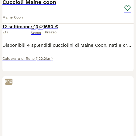
Cuccioli Maine coon
Maine Coon
12 settimane
3
1
650 €
Età
Prezzo
Sesso
Disponibili 4 splendidi cucciolini di Maine Coon, nati e cresciuti in ambiente familiare. Quando: Cedibili da Fine luglio . Salute: Consegnati con libretto sanitario, sverminati e con primo vaccino. Genitori: Visibili in loco (cuccioli ceduti senza pedigree). Per informazioni, foto o prenotazioni, contattami in privato!
Calderara di Reno
(122.2km)
PRO