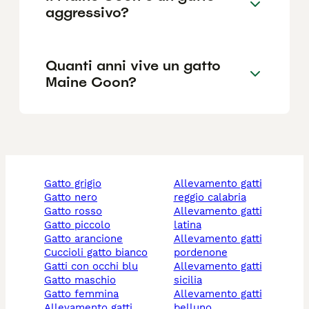
aggressivo?
Quanti anni vive un gatto
Maine Coon?
gatto grigio
allevamento gatti
gatto nero
reggio calabria
gatto rosso
allevamento gatti
gatto piccolo
latina
gatto arancione
allevamento gatti
cuccioli gatto bianco
pordenone
gatti con occhi blu
allevamento gatti
gatto maschio
sicilia
gatto femmina
allevamento gatti
allevamento gatti
belluno