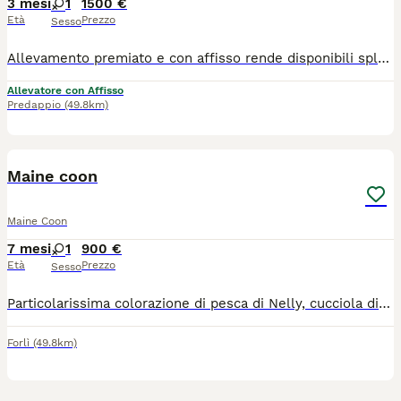
3 mesi
1
1500 €
Età
Prezzo
Sesso
Allevamento premiato e con affisso rende disponibili splendidi cuccioli di Maine Coon che cercano famiglie da amare per tutta la vita! Raggiungeranno le nuove case con pedigree, libretto sanitario con vaccinazioni complete e microchip. Figli di Campionessa. Genealogia sana e con analisi complete per Fiv, Felv, Hcm, Ecocardio, PKD e PkDef. Nati il 14 aprile, saranno ritirabili dal 14 luglio, prenotabili da subito, possono essere ritirati anche dopo le vacanze estive.
Allevatore con Affisso
Predappio
(49.8km)
6
Maine coon
Maine Coon
7 mesi
1
900 €
Età
Prezzo
Sesso
Particolarissima colorazione di pesca di Nelly, cucciola di gravissima stazza che non tutti posseggono..! È dolcissima, fa continuamente le fusa, ti fa le coccole e ti segue ovunque, è giocherellona, molto buona, non graffia. Adatta ai bambini, agli altri animali di casa. Ha pedigree Anfi. Siamo a Pesaro ma arriviamo fino a Roma.
Forlì
(49.8km)