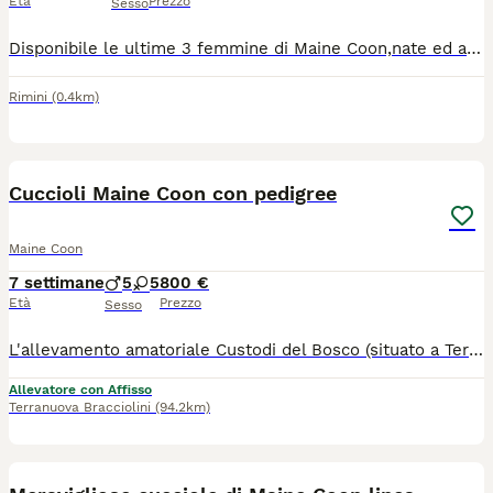
Età
Prezzo
Sesso
Disponibile le ultime 3 femmine di Maine Coon,nate ed allevate in famiglia,seguite fin dalla nascita con tanto amore e dedizione,svezzate con alimenti di alta qualità,per maggiori informazioni/foto/video contattatemi tramite WhatsApp al 3889944741
Rimini
(0.4km)
7
Cuccioli Maine Coon con pedigree
Maine Coon
7 settimane
5
5
800 €
Età
Prezzo
Sesso
L'allevamento amatoriale Custodi del Bosco (situato a Terranuova Bracciolini, Arezzo) è lieto di annunciare la nascita di due splendide cucciolate di Maine Coon! I piccoli saranno pronti per raggiungere le loro nuove famiglie a partire da settembre. I nostri cuccioli crescono in un ambiente familiare, circondati da amore e attenzioni, per garantire un carattere equilibrato, socievole e affettuoso. Cosa include la cessione del cucciolo: Pedigree AFEF Microchip già inserito e registrazione all'anagrafe felina Ciclo di vaccinazioni e sverminazioni effettuati. Libretto sanitario Test genetici dei genitori Nota sulle foto: i cuccioli contrassegnati con una X sono già stati prenotati e non sono più disponibili. Ci troviamo a Terranuova Bracciolini (AR), in Toscana. Se vuoi venire a conoscerli o desideri ricevere maggiori informazioni, foto e video dei singoli cuccioli, non esitare a contattarci! Saremo felici di trovare la famiglia perfetta per ognuno dei nostri "Custodi del Bosco".
Allevatore con Affisso
Terranuova Bracciolini
(94.2km)
8