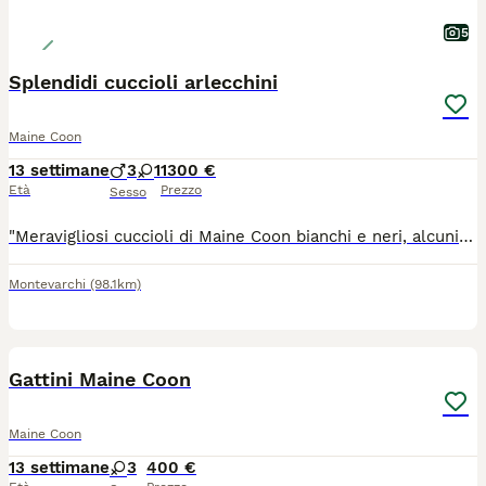
5
Splendidi cuccioli arlecchini
Maine Coon
13 settimane
3
1
1300 €
Età
Prezzo
Sesso
"Meravigliosi cuccioli di Maine Coon bianchi e neri, alcuni con splendida livrea tabby. Allevati con amore in ambiente familiare, sono sani, dolcissimi e ben socializzati. Crescono con la massima cura e saranno affidati solo a famiglie responsabili, pronte ad amarli per tutta la vita." 🐾
Montevarchi
(98.1km)
6
Gattini Maine Coon
Maine Coon
13 settimane
3
400 €