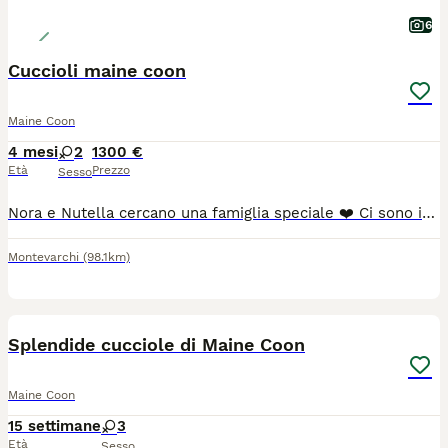
6
Cuccioli maine coon
Maine Coon
4 mesi
2
1300 €
Età
Prezzo
Sesso
Nora e Nutella cercano una famiglia speciale ❤️ Ci sono incontri che aspettano solo il momento giusto per accadere. Nora, elegante Black Silver ticket e Nutella, affascinante Black Smok due splendide cucciole Maine Coon che saranno pronte a lasciare il nido dal 10 luglio. Cresciute in casa con amore e attenzioni quotidiane, sono abituate alla presenza di persone, bambini, altri gatti e cani. Hanno un carattere dolce, equilibrato e socievole, tipico di cucciole allevate in un vero ambiente familiare. Saranno affidate con: 🐾 Microchip 🐾 Vaccinazioni in regola per l'età 🐾 Sverminazioni effettuate 🐾 Pedigree 🐾 Libretto sanitario 🐾 Genitori sottoposti a test genetici per le principali patologie della razza La nostra priorità è trovare per loro famiglie responsabili e amorevoli, che sappiano apprezzare non solo la loro bellezza, ma anche il meraviglioso carattere che le contraddistingue.
Montevarchi
(98.1km)
4
Splendide cucciole di Maine Coon
Maine Coon
15 settimane
3
Età
Sesso