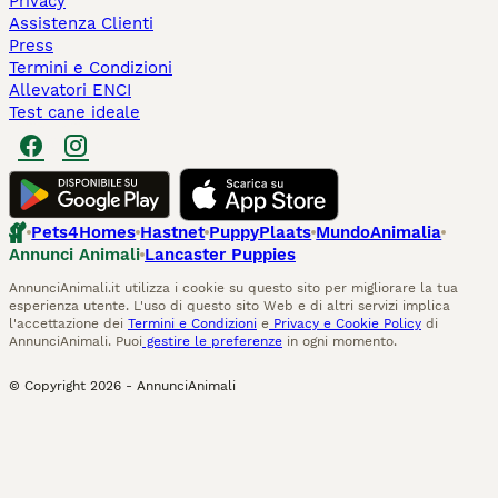
Privacy
Assistenza Clienti
Press
Termini e Condizioni
Allevatori ENCI
Test cane ideale
Pets4Homes
Hastnet
PuppyPlaats
MundoAnimalia
Annunci Animali
Lancaster Puppies
AnnunciAnimali.it utilizza i cookie su questo sito per migliorare la tua
esperienza utente. L'uso di questo sito Web e di altri servizi implica
l'accettazione dei
Termini e Condizioni
e
Privacy e Cookie Policy
di
AnnunciAnimali. Puoi
gestire le preferenze
in ogni momento.
© Copyright
2026
-
AnnunciAnimali