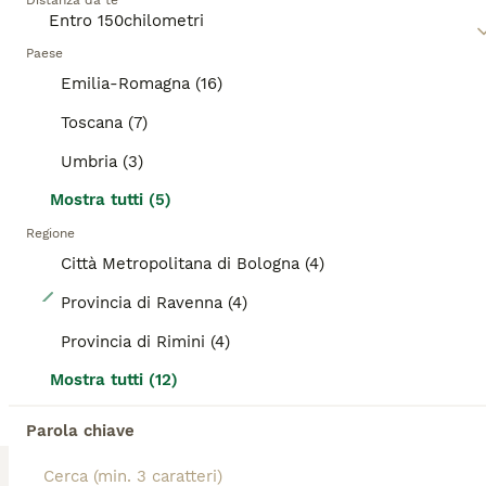
Distanza da te
informazioni su questa razza di gatto.
Paese
ADVANCED
Emilia-Romagna (16)
Toscana (7)
Umbria (3)
Mostra tutti (5)
Regione
Città Metropolitana di Bologna (4)
21
Provincia di Ravenna (4)
Da Leo e alaska 5 fantastici cuccioli!!!
Provincia di Rimini (4)
Mostra tutti (12)
Maine Coon
4 settimane
2
3
1300 €
Parola chiave
Età
Prezzo
Sesso