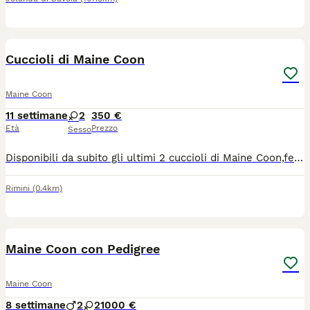
9
Cuccioli di Maine Coon
Maine Coon
11 settimane
2
350 €
Età
Prezzo
Sesso
Disponibili da subito gli ultimi 2 cuccioli di Maine Coon,femmine di 2 mesi già compiuti,nate ed allevate in famiglia con tanto amore e dedizione, ottimo carattere, estremamente affettuose,abituate all' uso della lettiera e il tiragraffi,visitate dal veterinario con doppia sverminazione e profiassi antiparassitaria esterna.per maggiori informazioni contattatemi tramite WhatsApp al 3889944741
Rimini
(0.4km)
26
Maine Coon con Pedigree
Maine Coon
8 settimane
2
2
1000 €