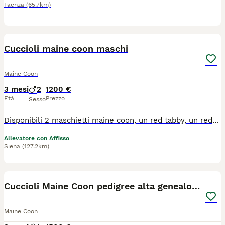
Faenza
(65.7km)
8
Cuccioli maine coon maschi
Maine Coon
3 mesi
2
1200 €
Età
Prezzo
Sesso
Disponibili 2 maschietti maine coon, un red tabby, un red and white. I cuccioli verranno ceduti al compimento delle 14 settimane di età, sverminati, vaccinati, chip, passaggio di proprietà del chip, pedigree Anfi. A corredo vengono consegnati test genetici e ecocardiografici dei genitori, kit partenza cucciolo, contratto di cessione con obbligo di sterilizzazione entro 6 mesi di vita, regolare fattura. Siamo a siena. Allevamento Elinor Woods
Allevatore con Affisso
Siena
(127.2km)
14
1
Cuccioli Maine Coon pedigree alta genealogia
Maine Coon