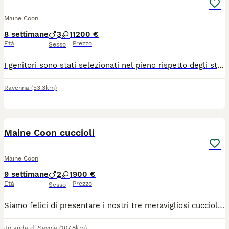
Maine Coon
8 settimane
3
1
1200 €
Età
Prezzo
Sesso
I genitori sono stati selezionati nel pieno rispetto degli standard di razza. Godono di ottima salute e sono testati per: FIV/FELV Ecocardiogramma regolare (esenti da HCM) Esenti da tutte le principali patologie genetiche della razza Cosa include l'affido: Il cucciolo lascerà l'allevamento provvisto di tutta la documentazione ufficiale e medica necessaria: Pedigree ufficiale (certificato genealogico) Microchip già inserito e registrazione all'anagrafe felina Ciclo vaccinale completo adeguato all'età Trattamenti sverminanti completati Assistenza post-affido continua per supportarvi in ogni fase della crescita Scegliere il nostro allevamento significa affidarsi a professionisti che mettono al primo posto il benessere animale, l'etica e la corretta selezione morfologica e caratteriale della razza.
Ravenna
(53.3km)
12
Maine Coon cuccioli
Maine Coon
9 settimane
2
1
900 €
Età
Prezzo
Sesso
Siamo felici di presentare i nostri tre meravigliosi cuccioli nati il 01/06/2026! Crescono sani, sono super giocherelloni, molto curiosi e hanno già imparato a usare perfettamente la lettiera. I nostri piccoli tesori: 🍦 Maschietto crema silver (cream silver) 🖤 Maschietto nero (black) 💙🦪 Femminuccia blu silver tartaruga (blue silver tortoiseshell) 🏡 Pronti per le nuove famiglie I cuccioli saranno pronti a trasferirsi nella loro nuova casa a partire da settembre. Saranno ceduti con: 💉 Doppia vaccinazione 📍 Microchip inserito 📜 Registrazione ufficiale e pedigree ENFI 📍 Posizione e trasporto Ci troviamo in provincia di Ferrara. Se abitate più lontano, nessun problema! Offriamo la possibilità di organizzare e gestire noi il trasporto in totale sicurezza per portare il cucciolo direttamente da voi. ✨ Contattateci in privato per maggiori informazioni, foto o video e per prenotare il vostro futuro compagno di vita!
Jolanda di Savoia
(107.8km)