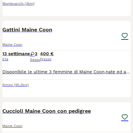
Montevarchi
(3km)
6
Gattini Maine Coon
Maine Coon
13 settimane
3
400 €
Età
Prezzo
Sesso
Disponibile le ultime 3 femmine di Maine Coon,nate ed allevate in famiglia,seguite fin dalla nascita con tanto amore e dedizione,svezzate con alimenti di alta qualità,per maggiori informazioni/foto/video contattatemi tramite WhatsApp al 3889944741
Rimini
(95.2km)
7
Cuccioli Maine Coon con pedigree
Maine Coon