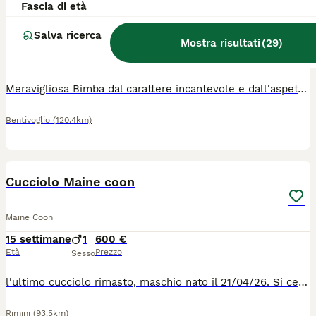
Fascia di età
Maine Coon
Salva ricerca
Mostra risultati
(
29
)
12 settimane
3
2
Età
Sesso
Meravigliosa Bimba dal carattere incantevole e dall'aspetto wild🍓🍓❤️abituata a cani e bambini cresciuta in ambiente domestico e famigliare. Allevamento Domus Oram Bologna
Bentivoglio
(120.4km)
6
Cucciolo Maine coon
Maine Coon
15 settimane
1
600 €
Età
Prezzo
Sesso
l'ultimo cucciolo rimasto, maschio nato il 21/04/26. Si cede svezzato,sverminato e con due vaccini. Abituato alla lettiera e tiragraffi. Ottimo carattere, dolce ed affettuoso.
Rimini
(93.5km)