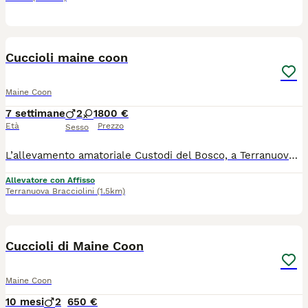
9
Cuccioli maine coon
Maine Coon
7 settimane
2
1
800 €
Età
Prezzo
Sesso
L’allevamento amatoriale Custodi del Bosco, a Terranuova Bracciolini (AR), ha ancora disponibili 3 splendidi cuccioli pronti a raggiungere le loro nuove famiglie da settembre: 2 cuccioli rossi 1 femmina tricolore con una particolare macchia sul viso Cresciuti in ambiente familiare, con amore e attenzioni, per sviluppare un carattere socievole, equilibrato e affettuoso. Cosa include la cessione del cucciolo: Pedigree AFEF Microchip già inserito e registrazione all'anagrafe felina Ciclo di vaccinazioni e sverminazioni effettuati. Libretto sanitario Test genetici dei genitori Ci troviamo a Terranuova Bracciolini (AR), in Toscana. Se vuoi venire a conoscerli o desideri ricevere maggiori informazioni, foto e video dei singoli cuccioli, non esitare a contattarci! Saremo felici di trovare la famiglia perfetta per ognuno dei nostri "Custodi del Bosco".
Allevatore con Affisso
Terranuova Bracciolini
(1.5km)
20
1
Cuccioli di Maine Coon
Maine Coon
10 mesi
2
650 €