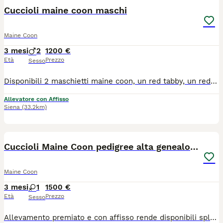
Cuccioli maine coon maschi
Maine Coon
3 mesi
2
1200 €
Età
Prezzo
Sesso
Disponibili 2 maschietti maine coon, un red tabby, un red and white. I cuccioli verranno ceduti al compimento delle 14 settimane di età, sverminati, vaccinati, chip, passaggio di proprietà del chip, pedigree Anfi. A corredo vengono consegnati test genetici e ecocardiografici dei genitori, kit partenza cucciolo, contratto di cessione con obbligo di sterilizzazione entro 6 mesi di vita, regolare fattura. Siamo a siena. Allevamento Elinor Woods
Allevatore con Affisso
Siena
(33.2km)
14
1
Cuccioli Maine Coon pedigree alta genealogia
Maine Coon
3 mesi
1
1500 €
Età
Prezzo
Sesso
Allevamento premiato e con affisso rende disponibili splendidi cuccioli di Maine Coon che cercano famiglie da amare per tutta la vita! Raggiungeranno le nuove case con pedigree, libretto sanitario con vaccinazioni complete e microchip. Figli di Campionessa. Genealogia sana e con analisi complete per Fiv, Felv, Hcm, Ecocardio, PKD e PkDef. Nati il 14 aprile, saranno ritirabili dal 14 luglio, prenotabili da subito, possono essere ritirati anche dopo le vacanze estive.