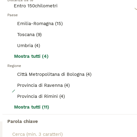
Ti abbiamo reindirizzato ai risultati di ricerca della
Distanza da te
Leggi la
nostra pagina di consigli sul Maine Coon
per
stessa categoria.
informazioni su questa razza di gatto.
Paese
Emilia-Romagna (15)
ADVANCED
Toscana (9)
Umbria (4)
Mostra tutti (4)
Regione
Città Metropolitana di Bologna (4)
Provincia di Ravenna (4)
21
Provincia di Rimini (4)
Da Leo e alaska 5 fantastici cuccioli!!!
Mostra tutti (11)
Maine Coon
Parola chiave
4 settimane
2
3
1300 €
Età
Prezzo
Sesso