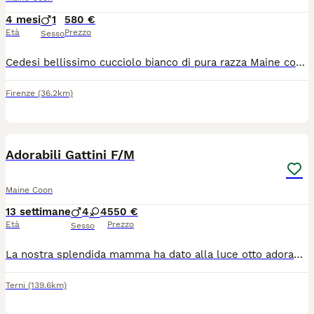
4 mesi
1
580 €
Età
Prezzo
Sesso
Cedesi bellissimo cucciolo bianco di pura razza Maine coon di 2 mesi, ha un carattere dolcissimo e piace tanto essere coccolato, disponibile da subito, Genitori sono entrambi della mia proprietà, Il cucciolo e già socializzati, abituati all'uso della lettiera, e alla presenza di bambini. Verra ceduto con primo vaccino completo, 2sveminazione, controllo sanitario e libretto sanitario, esame feci negative, e kit cucciolo. Info whatsapp: 3333803228
Firenze
(36.2km)
16
Adorabili Gattini F/M
Maine Coon
13 settimane
4
4
550 €
Età
Prezzo
Sesso
La nostra splendida mamma ha dato alla luce otto adorabili gattini, 4 femmine e 4 maschi, che sono alla ricerca di meravigliose case per sempre. Il papà è il nostro Maine Coon registrato, quindi i piccoli sono super soffici e dal carattere affettuoso. Le femmine sono contrassegnate dai collari Viola, Rosa, Azzurro Chiaro e Rosso, mentre i maschi dai collari Grigio Chiaro/Blu Scuro, Verde, Giallo e Arancione. Non esitate a chiedere se avete dubbi nell’identificarli. I nostri gattini cresceranno in un ambiente familiare, abituati ai cani, ai bambini piccoli e a tutti i normali rumori della casa. Vengono coccolati regolarmente e sono molto abituati al contatto umano. La loro intelligente mamma li ha già educati all’uso della lettiera e saranno completamente svezzati con cibo umido e secco prima di lasciare la loro casa natale. Ogni gattino verrà consegnato con un kit iniziale comprendente un giocattolo a cui è abituato, una parte della copertina della mamma, alcune delle sue bustine di cibo umido preferite per aiutarlo ad ambientarsi e latte per gattini. Saranno inoltre trattati contro pulci e vermi. I gattini saranno pronti per raggiungere le loro nuove famiglie il 28 giugno. Per noi è estremamente importante trovare per ciascuno di loro una casa amorevole e definitiva, quindi non esitate a contattarci per ulteriori informazioni o per qualsiasi domanda.
Terni
(139.6km)