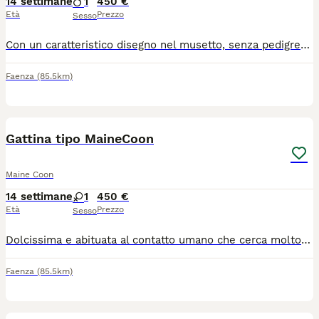
14 settimane
1
450 €
Età
Prezzo
Sesso
Con un caratteristico disegno nel musetto, senza pedigree, sverminato, vaccinato, abituato alla lettiera e svezzato ha un carattere davvero dolcissimo, molto abituato al contatto umano
Faenza
(85.5km)
7
Gattina tipo MaineCoon
Maine Coon
14 settimane
1
450 €
Età
Prezzo
Sesso
Dolcissima e abituata al contatto umano che cerca molto attivamente, senza pedigree perché la madre non ne è dotata ma il padre si ( campione con pedigree di 14 Kg ) . Abituata alla lettiera. Potete chiamare o scrivere a WhatsApp
Faenza
(85.5km)
8