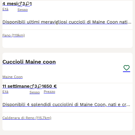
4 mesi
3
1
Età
Sesso
Disponibili ultimi meravigliosi cuccioli di Maine Coon nati il 06.04.2026, cresciuti in ambiente domestico con amore ed attenzione. Cuccioli molto socievoli abituati al contatto umano ed alla vita in famiglia. Saranno ceduti al compimento del terzo mese di età con le previste vaccinazioni effettuate, sverminazione, con microchip e libretto sanitario. Genitori con ecocardio regolare e test Fil/Felv negativi. Papà di taglia molto grande con struttura importante e mamma dal carattere dolcissimo, molto equilibrata ed affettuosa. Per ulteriori info, foto e video - contatto Whatsapp 3454323981
Fano
(119km)
7
Cuccioli Maine coon
Maine Coon
11 settimane
3
1
650 €
Età
Prezzo
Sesso
Disponibili 4 splendidi cucciolini di Maine Coon, nati e cresciuti in ambiente familiare. Quando: Cedibili da Fine luglio . Salute: Consegnati con libretto sanitario, sverminati e con primo vaccino. Genitori: Visibili in loco (cuccioli ceduti senza pedigree). Per informazioni, foto o prenotazioni, contattami in privato!
Calderara di Reno
(115.7km)