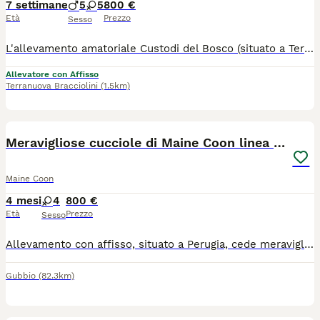
7 settimane
5
5
800 €
Età
Prezzo
Sesso
L'allevamento amatoriale Custodi del Bosco (situato a Terranuova Bracciolini, Arezzo) è lieto di annunciare la nascita di due splendide cucciolate di Maine Coon! I piccoli saranno pronti per raggiungere le loro nuove famiglie a partire da settembre. I nostri cuccioli crescono in un ambiente familiare, circondati da amore e attenzioni, per garantire un carattere equilibrato, socievole e affettuoso. Cosa include la cessione del cucciolo: Pedigree AFEF Microchip già inserito e registrazione all'anagrafe felina Ciclo di vaccinazioni e sverminazioni effettuati. Libretto sanitario Test genetici dei genitori Nota sulle foto: i cuccioli contrassegnati con una X sono già stati prenotati e non sono più disponibili. Ci troviamo a Terranuova Bracciolini (AR), in Toscana. Se vuoi venire a conoscerli o desideri ricevere maggiori informazioni, foto e video dei singoli cuccioli, non esitare a contattarci! Saremo felici di trovare la famiglia perfetta per ognuno dei nostri "Custodi del Bosco".
Allevatore con Affisso
Terranuova Bracciolini
(1.5km)
8
Meravigliose cucciole di Maine Coon linea russa
Maine Coon
4 mesi
4
800 €
Età
Prezzo
Sesso
Allevamento con affisso, situato a Perugia, cede meravigliose cucciole di Maine Coon, linea russa, con pedigree AGI. Le cucciole, nate il 2 aprile, presentano un meraviglioso manto tortie. Al momento della cessione (90 giorni dalla nascita) avranno libretto sanitario con doppia vaccinazione e trattamento vermifugo, microchip, principali test genetici ( SMA, PKDef, HCM) ed ecocardio i dei genitori negativi, regolare contratto di cessione e pedigree AGI. Gradita piccola presentazione, contattateci per qualsiasi info, saremo lieti di rispondere!
Gubbio
(82.3km)