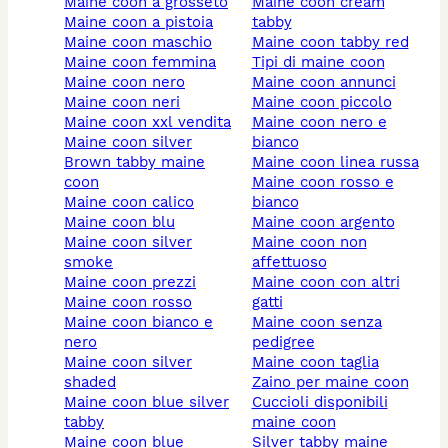
maine coon a grosseto
maine coon cream
maine coon a pistoia
tabby
maine coon maschio
maine coon tabby red
maine coon femmina
tipi di maine coon
maine coon nero
maine coon annunci
maine coon neri
maine coon piccolo
maine coon xxl vendita
maine coon nero e
maine coon silver
bianco
brown tabby maine
maine coon linea russa
coon
maine coon rosso e
maine coon calico
bianco
maine coon blu
maine coon argento
maine coon silver
maine coon non
smoke
affettuoso
maine coon prezzi
maine coon con altri
maine coon rosso
gatti
maine coon bianco e
maine coon senza
nero
pedigree
maine coon silver
maine coon taglia
shaded
zaino per maine coon
maine coon blue silver
cuccioli disponibili
tabby
maine coon
maine coon blue
silver tabby maine