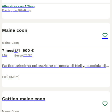
Allevatore con Affisso
Predappio
(69.4km)
6
Maine coon
Maine Coon
7 mesi
1
900 €
Età
Prezzo
Sesso
Particolarissima colorazione di pesca di Nelly, cucciola di gravissima stazza che non tutti posseggono..! È dolcissima, fa continuamente le fusa, ti fa le coccole e ti segue ovunque, è giocherellona, molto buona, non graffia. Adatta ai bambini, agli altri animali di casa. Ha pedigree Anfi. Siamo a Pesaro ma arriviamo fino a Roma.
Forlì
(83km)
5
Gattino maine coon
Maine Coon