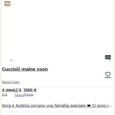
PRO
6
Cuccioli maine coon
Maine Coon
4 mesi
2
1300 €
Età
Prezzo
Sesso
Nora e Nutella cercano una famiglia speciale ❤️ Ci sono incontri che aspettano solo il momento giusto per accadere. Nora, elegante Black Silver ticket e Nutella, affascinante Black Smok due splendide cucciole Maine Coon che saranno pronte a lasciare il nido dal 10 luglio. Cresciute in casa con amore e attenzioni quotidiane, sono abituate alla presenza di persone, bambini, altri gatti e cani. Hanno un carattere dolce, equilibrato e socievole, tipico di cucciole allevate in un vero ambiente familiare. Saranno affidate con: 🐾 Microchip 🐾 Vaccinazioni in regola per l'età 🐾 Sverminazioni effettuate 🐾 Pedigree 🐾 Libretto sanitario 🐾 Genitori sottoposti a test genetici per le principali patologie della razza La nostra priorità è trovare per loro famiglie responsabili e amorevoli, che sappiano apprezzare non solo la loro bellezza, ma anche il meraviglioso carattere che le contraddistingue.