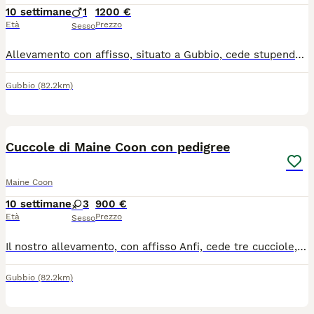
10 settimane
1
1200 €
Età
Prezzo
Sesso
Allevamento con affisso, situato a Gubbio, cede stupendo cucciolo di Maine Coon black tabby. Nato il 28 Maggio sarà disponibile all' adozione i primi di settembre. Al momento della cessione avrà libretto sanitario con doppia vaccinazione e trattamento antiparassitario, microchip, pedigree Anfi, principali test genetici ed ecocardio dei genitori negativi , regolare contratto di cessione e kit alimentare di benvenuto. Abituato all'uso della lettiera, del tiragraffi e al contatto con i bambini. Per info, foto e video contattateci ! Gradita piccola presentazione !
Gubbio
(82.2km)
7
1
Cuccole di Maine Coon con pedigree
Maine Coon
10 settimane
3
900 €
Età
Prezzo
Sesso
Il nostro allevamento, con affisso Anfi, cede tre cucciole, nate il 28 Maggio, linea russa: una bellissima black tabby dalle orecchie lunghissime e due blue high silver tabby dal manto fantastico . Al momento della cessione avranno libretto sanitario con doppia vaccinazione e trattamento antiparassitario, microchip, pedigree Anfi, principali test genetici negativi (HCM, PKDEF, SMA,FIV e Felv) ed ecocardio nella norma di entrambe i genitori, regolare contratto di cessione da compagnia, kit alimentare di benvenuto. Le cucciole sono abituate all' uso della lettiera e del tiragraffi e alla presenza dei bambini. Possibilità di venire a trovarci in allevamento senza impegno ovviamente! Per ulteriori foto, video o info siamo a disposizione!
Gubbio
(82.2km)