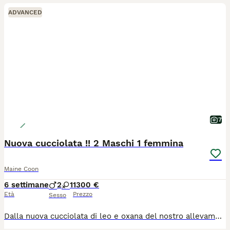
ADVANCED
7
Nuova cucciolata !! 2 Maschi 1 femmina
Maine Coon
6 settimane
2
1
1300 €
Età
Prezzo
Sesso
Dalla nuova cucciolata di leo e oxana del nostro allevamento, sono disponibili alla prenotazione 3 gattini 2 maschi (Black Tabby with White) 1 femmina (Black Tortie with White) i gattini verrano ceduti a fine settembre dopo 3 mesi e una settimana in cui saranno abituati al contatto umano ai bambini alle aspirapolveri e alla vita in famiglia in generale. Verranno ceduti sverminati, vaccinati, con microchip e pedigree afi-wcf. Genitori esenti da patologie e sempre visibili presso il nostro allevamento. Foto dei gattini a 14 giorni