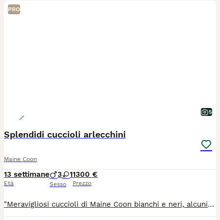
PRO
5
Splendidi cuccioli arlecchini
Maine Coon
13 settimane
3
1
1300 €
Età
Prezzo
Sesso
"Meravigliosi cuccioli di Maine Coon bianchi e neri, alcuni con splendida livrea tabby. Allevati con amore in ambiente familiare, sono sani, dolcissimi e ben socializzati. Crescono con la massima cura e saranno affidati solo a famiglie responsabili, pronte ad amarli per tutta la vita." 🐾