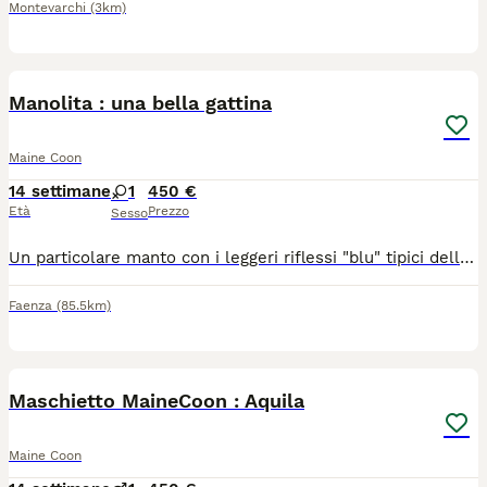
Montevarchi
(3km)
7
Manolita : una bella gattina
Maine Coon
14 settimane
1
450 €
Età
Prezzo
Sesso
Un particolare manto con i leggeri riflessi "blu" tipici della razza, sebbene senza pedigree in quanto la madre non ne è dotata a differenza del padre che è un campione MaineCoon con pedigree ( 14kg) . Abituata alla lettiera, sverminata e vaccinata Une delle più belle femminucce della cucciolata.
Faenza
(85.5km)
7
Maschietto MaineCoon : Aquila
Maine Coon