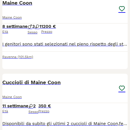
Maine Coon
Maine Coon
8 settimane
3
1
1200 €
Età
Prezzo
Sesso
I genitori sono stati selezionati nel pieno rispetto degli standard di razza. Godono di ottima salute e sono testati per: FIV/FELV Ecocardiogramma regolare (esenti da HCM) Esenti da tutte le principali patologie genetiche della razza Cosa include l'affido: Il cucciolo lascerà l'allevamento provvisto di tutta la documentazione ufficiale e medica necessaria: Pedigree ufficiale (certificato genealogico) Microchip già inserito e registrazione all'anagrafe felina Ciclo vaccinale completo adeguato all'età Trattamenti sverminanti completati Assistenza post-affido continua per supportarvi in ogni fase della crescita Scegliere il nostro allevamento significa affidarsi a professionisti che mettono al primo posto il benessere animale, l'etica e la corretta selezione morfologica e caratteriale della razza.
Ravenna
(101.5km)
9
Cuccioli di Maine Coon
Maine Coon
11 settimane
2
350 €
Età
Prezzo
Sesso
Disponibili da subito gli ultimi 2 cuccioli di Maine Coon,femmine di 2 mesi già compiuti,nate ed allevate in famiglia con tanto amore e dedizione, ottimo carattere, estremamente affettuose,abituate all' uso della lettiera e il tiragraffi,visitate dal veterinario con doppia sverminazione e profiassi antiparassitaria esterna.per maggiori informazioni contattatemi tramite WhatsApp al 3889944741