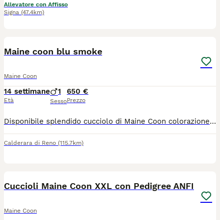
Allevatore con Affisso
Signa
(47.4km)
3
Maine coon blu smoke
Maine Coon
14 settimane
1
650 €
Età
Prezzo
Sesso
Disponibile splendido cucciolo di Maine Coon colorazione Blu Smoke (sottopelo bianco con effetto fumo) da imponenti linee russe (tratti marcati e grandi ciuffi sulle orecchie). Genitori: Visibili e testati negativi FIV/FeLV e HCM (cardiopatia). Pedigree: Ceduto senza pedigree esclusivamente come animale da compagnia. Il cucciolo verrà consegnato con: Libretto sanitario Ciclo di sverminazione e primo vaccino Già svezzato e abituato alla lettiera
Calderara di Reno
(115.7km)
7
Cuccioli Maine Coon XXL con Pedigree ANFI
Maine Coon