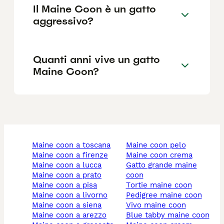
Il Maine Coon è un gatto
aggressivo?
Quanti anni vive un gatto
Maine Coon?
maine coon a toscana
maine coon pelo
maine coon a firenze
maine coon crema
maine coon a lucca
gatto grande maine
maine coon a prato
coon
maine coon a pisa
tortie maine coon
maine coon a livorno
pedigree maine coon
maine coon a siena
vivo maine coon
maine coon a arezzo
blue tabby maine coon