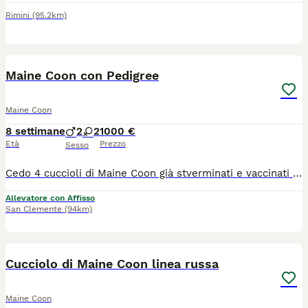
Rimini
(95.2km)
26
Maine Coon con Pedigree
Maine Coon
8 settimane
2
2
1000 €
Età
Prezzo
Sesso
Cedo 4 cuccioli di Maine Coon già stverminati e vaccinati ,test genetici dei genitori documentati e visibili verranno ceduti dopo il terzo mese di età con pedigree da compagnia oppure no ma a prezzo differente ,il nostro è un allevamento con regolare affisso tutti I nostri Maine Coon vivono in casa con noi per ulteriori informazioni contattare Silvia al numero WhatsApp 3408029993.
Allevatore con Affisso
San Clemente
(94km)
7
Cucciolo di Maine Coon linea russa
Maine Coon