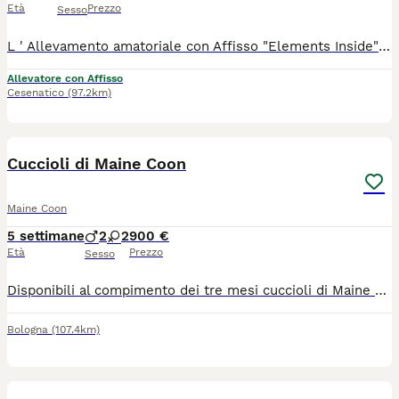
Età
Prezzo
Sesso
L ' Allevamento amatoriale con Affisso "Elements Inside" Maine Coon Cattery , accetta prenotazioni per cuccioli.... Saranno ceduti al 90 giorno di nascita con : Pedigree AGI Libretto Sanitario Copie test genetici dei riproduttori Microchip Doppia vaccinazione Doppia sverminazione Contratto da Compagnia Siamo un piccolo allevamento con tanta voglia di fare.... Gattofili per passione mettiamo sempre al primo posto la salute dei nostri Mici che , condividono la casa insieme a noi. Infatti , è molto importante per un gatto vivere a contatto con gli esseri umani sin dai primi giorni di vita , questo contribuisce a consolidare un rapporto che durerà anche con i futuri padroni per sempre... Saremo inoltre molto disponibili ad accogliervi in Allevamento per vedere i cuccioli nelle loro fasi di crescita vicino ai loro genitori ..... NUOVA CUCCIOLATA NATA IL 28/09 Ultimo Cucciolo Rimasto: 1 Black tabby with white. ...inviatemi pure mess x info.....
Allevatore con Affisso
Cesenatico
(97.2km)
13
Cuccioli di Maine Coon
Maine Coon
5 settimane
2
2
900 €
Età
Prezzo
Sesso
Disponibili al compimento dei tre mesi cuccioli di Maine Coon xxl Verranno consegnati con vaccini, sverminazioni, antiparassitari, kit cucciolo, certificato di buona salute. Pedigree da compagnia. Genitori testati Di proprietà Abituati al contatto con bambini, cani e simili, sono dolcissimi e coccoloni
Bologna
(107.4km)
5