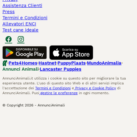
Assistenza Clienti
Press
Termini e Condizioni
Allevatori ENCI
Test cane ideale
Pets4Homes
Hastnet
PuppyPlaats
MundoAnimalia
Annunci Animali
Lancaster Puppies
AnnunciAnimali.it utilizza i cookie su questo sito per migliorare la tua
esperienza utente. L'uso di questo sito Web e di altri servizi implica
l'accettazione dei
Termini e Condizioni
e
Privacy e Cookie Policy
di
AnnunciAnimali. Puoi
gestire le preferenze
in ogni momento.
© Copyright
2026
-
AnnunciAnimali