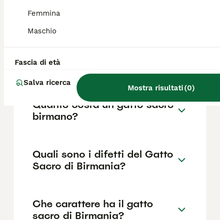
Sacro di Birmania graffia?
Femmina
Il Sacro di Birmania è un gatto dal carattere
Maschio
molto socievole, che non tende a soffiare o
graffiare. È affettuoso con i bambini e adora
il gioco; eventuali graffi accidentali si evitano
Fascia di età
tagliando periodicamente le unghie.
Salva ricerca
Mostra risultati
(
0
)
Quanto costa un gatto sacro
birmano?
Quali sono i difetti del Gatto
Sacro di Birmania?
Che carattere ha il gatto
sacro di Birmania?