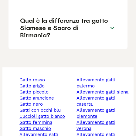
Qual è la differenza tra gatto
Siamese e Sacro di
Birmania?
gatto rosso
allevamento gatti
gatto grigio
palermo
gatto piccolo
allevamento gatti siena
gatto arancione
allevamento gatti
gatto nero
caserta
gatti con occhi blu
allevamento gatti
cuccioli gatto bianco
piemonte
gatto femmina
allevamento gatti
gatto maschio
verona
allevamento gatti
allevamento gatti