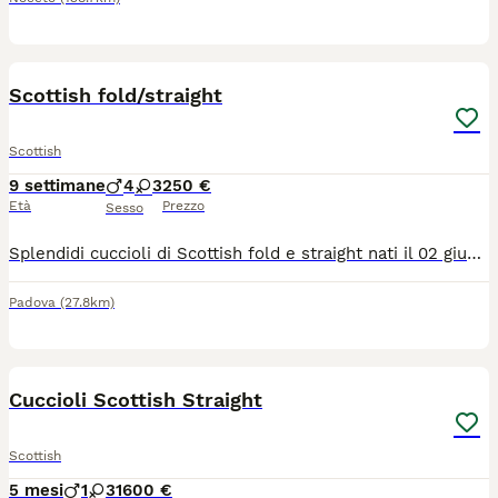
11
2
Scottish fold/straight
Scottish
9 settimane
4
3
250 €
Età
Prezzo
Sesso
Splendidi cuccioli di Scottish fold e straight nati il 02 giugno 2026 cercano famiglia! Mamma Scottish fold blu e papà Scottish straight longhair sono entrambi di nostra proprietà, sanissimi e visionabili con i vostri occhi. I genitori sono sverminati e vacciniti, con libretto sanitario, con test FIV e FELV negativi. I cuccioli - svezzati, sverminati, sono già abituati a lettiera e tiragraffi, a stare con altri animali e con bambini se anche molto piccoli. Chiamateci e saremo felici di darci tutte le informazioni che desiderate.
Padova
(27.8km)
26
Cuccioli Scottish Straight
Scottish
5 mesi
1
3
1600 €