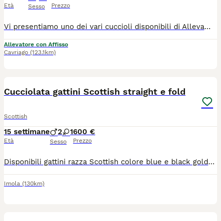
Età
Prezzo
Sesso
Vi presentiamo uno dei vari cuccioli disponibili di Allevamento Casa HD Von Panty 🐱 Tutti i nostri cuccioli vengono cresciuti per i primi mesi da noi affinché non raggiungono i 3 mesi d’età, momento a partire dal quale saranno pronti ad entrare a far parte della nuova famiglia. 🙋🏻‍♀️ Innamorarsi di questi cuccioli è molto facile. Per questo vi suggeriamo sempre di prenotare il cucciolo con largo anticipo. 🏠Venite a farci visita di persona presso il nostro Allevamento, sarà amore a prima vista ♥️ 💕Inoltre potremmo dialogare assieme per scoprire le vostre affinità con il cucciolo e darvi dei consigli per costruire una piacevole relazione felina. Ricordiamo che tutti i nostri cuccioli vengono ceduti con: 1) Contratto 2) libretto sanitario e Pedigree 3) Vaccinazioni e sverminazione 4) Microchip 5) Certificato di buona salute 6) Test genitori 7)Kit giochi e consigli comportamentali e alimentari per relazionarsi con il cucciolo I nostri cuccioli sono già educati al tiragraffi e all’uso della lettiera. Un animale è magia 👉 ci trovate a: 📍 36062 Villafranca di Verona in via Carlo Alberto, 44 📍42025 Corte Tegge Cavriago (RE) in Via Piero Gobetti,1 ☎️ prendete appuntamento telefonico al 348 4095905 oppure 340 0021208 https://allevamentocasahdvonbaunty.com Ciao 🐾 Milena, Larysa e Fausto 🐾
Allevatore con Affisso
Cavriago
(123.1km)
4
Cucciolata gattini Scottish straight e fold
Scottish
15 settimane
2
1
600 €
Età
Prezzo
Sesso
Disponibili gattini razza Scottish colore blue e black golden shaded. Occhi verdi. Una femmina Straight e due maschi Fold. Muniti di pedigree ministeriale, doppio vaccino, sverminazione, microchip, passaggio di proprietà e libretto sanitario. Genitori testati felv, fiv e pkd. Per info 3356236300
Imola
(130km)
4