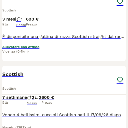
Scottish
3 mesi
1
600 €
Età
Prezzo
Sesso
È disponibile una gattina di razza Scottish straight dal raro colore Blue Golden shaded e occhi verde smeraldo, di tre mesi di età. Viene ceduta con pedigree da compagnia, una vaccinazione, sverminazione, visita veterinaria di controllo. I genitori, entrambi di colore Golden, sono stati testati per fiv Felv Pkd, hanno effettuato screening genetico e controllo ecocardiografico. La micina ha carattere equilibrato e tranquillo, è elegante e giocosa. Potrà andare nella sua nuova casa dopo metà agosto
Allevatore con Affisso
Vicenza
(0.4km)
4
1
Scottish
Scottish
7 settimane
2
2
600 €
Età
Prezzo
Sesso
Vendo 4 bellissimi cuccioli Scottish nati il 17/06/26 disponibili dal 20/08/26 2 maschi e due femmine … verranno ceduti dopo controllo veterinario , sverminazione e prima vaccinazione … i gattini sono visibili con possibilità già da ora di scegliere quello che più fa per voi … affrettatevi!!!
Noceto
(138.7km)