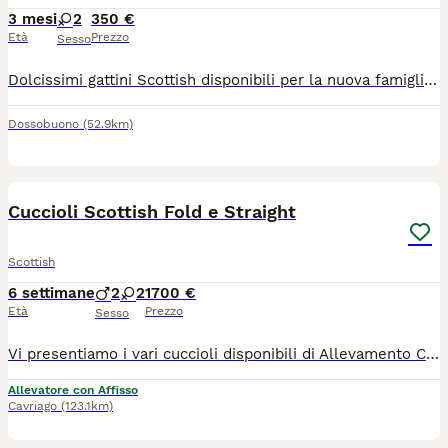
3 mesi
2
350 €
Età
Prezzo
Sesso
Dolcissimi gattini Scottish disponibili per la nuova famiglia, sono molto adorabili e giocherellone , usano la lettiera e mangiano da soli, amano tantissimo stare nella compagnia delle persone,
Dossobuono
(52.9km)
40
Cuccioli Scottish Fold e Straight
Scottish
6 settimane
2
2
1700 €
Età
Prezzo
Sesso
Vi presentiamo i vari cuccioli disponibili di Allevamento Casa HD Von Panty 🐱 Tutti i nostri cuccioli vengono cresciuti per i primi mesi da noi affinché non raggiungono i 3 mesi d’età, momento a partire dal quale saranno pronti ad entrare a far parte della nuova famiglia. 🙋🏻‍♀️ Innamorarsi di questi cuccioli è molto facile. Per questo vi suggeriamo sempre di prenotare il cucciolo con largo anticipo. 🏠Venite a farci visita di persona presso il nostro Allevamento, sarà amore a prima vista ♥️ 💕Inoltre potremmo dialogare assieme per scoprire le vostre affinità con il cucciolo e darvi dei consigli per costruire una piacevole relazione felina. Ricordiamo che tutti i nostri cuccioli vengono ceduti con: 1) Contratto 2) libretto sanitario e Pedigree 3) Vaccinazioni e sverminazione 4) Microchip 5) Certificato di buona salute 6) Test genitori 7)Kit giochi e consigli comportamentali e alimentari per relazionarsi con il cucciolo I nostri cuccioli sono già educati al tiragraffi e all’uso della lettiera. Un animale è magia 👉ci trovate a: 📍37062 Villafranca di Verona in via Carlo Alberto, 44 📍42025 Corte Tegge Cavriago (RE) in Via Piero Gobetti,1 ☎️ prendete appuntamento telefonico al 348 4095905 oppure 340 0021208 https://allevamentocasahdvonbaunty.com Ciao 🐾 Milena, Larysa e Fausto 🐾
Allevatore con Affisso
Cavriago
(123.1km)
33