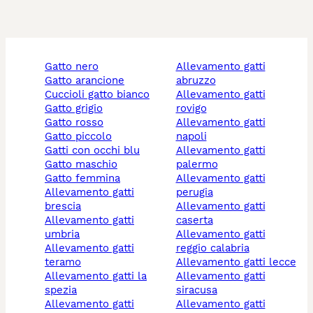
gatto nero
allevamento gatti
gatto arancione
abruzzo
cuccioli gatto bianco
allevamento gatti
gatto grigio
rovigo
gatto rosso
allevamento gatti
gatto piccolo
napoli
gatti con occhi blu
allevamento gatti
gatto maschio
palermo
gatto femmina
allevamento gatti
allevamento gatti
perugia
brescia
allevamento gatti
allevamento gatti
caserta
umbria
allevamento gatti
allevamento gatti
reggio calabria
teramo
allevamento gatti lecce
allevamento gatti la
allevamento gatti
spezia
siracusa
allevamento gatti
allevamento gatti