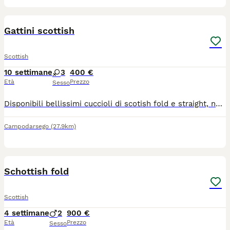
9
1
Gattini scottish
Scottish
10 settimane
3
400 €
Età
Prezzo
Sesso
Disponibili bellissimi cuccioli di scotish fold e straight, nati il 22/05/2026. I piccoli sono cresciuti in ambiente domestico, abituati al contatto umano, puliti e giocosi.Svezzati e già educati all'uso della lettiera.Genitori testati negativi per FCoV, FIV e FeLV.
Campodarsego
(27.9km)
4
1
Schottish fold
Scottish
4 settimane
2
900 €
Età
Prezzo
Sesso