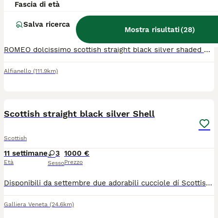
Fascia di età
Scottish
13 settimane
1
450 €
Salva ricerca
Mostra risultati
(
28
)
Età
Prezzo
Sesso
ROMEO dolcissimo scottish straight black silver shaded SUPER AFFETTUOSO - abituato alla lettiera e al tiragraffi - vaccinato e sverminato - libretto sanitario e prima visita medica I genitori visibili: (si vedono anche nelle ultime due foto) BALOO SCOTTISH FOLD BLACK SILVER SHADED FIGLIO DI CAMPIONI CON PEDIGREE VIOLETTA SCOTTISH STRAIGHT LILAC INFO IN PRIVATO
Alfianello
(111.9km)
15
Scottish straight black silver Shell
Scottish
11 settimane
3
1000 €
Età
Prezzo
Sesso
Disponibili da settembre due adorabili cucciole dí Scottish. Sono coccolose ,giocherellone pronte per offrire il loro amore e con tanta voglia di conoscere il mondo. Il prezzo è indicativo perché varia in base allo scopo dell’acquisto.
Galliera Veneta
(24.6km)