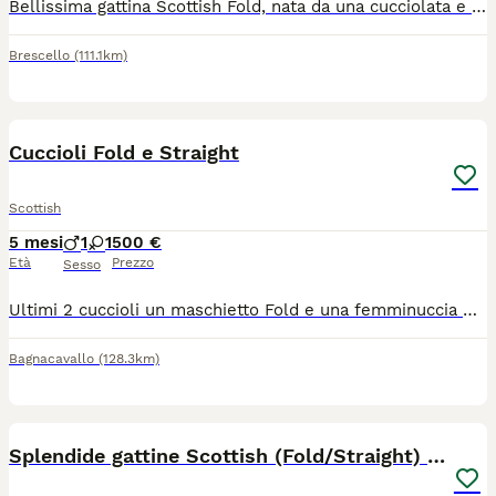
Bellissima gattina Scottish Fold, nata da una cucciolata e ultima rimasta. È dolcissima, molto giocherellona, già svezzata e sta imparando a usare la lettiera. Nata il 22 maggio, sarà pronta per raggiungere la sua nuova famiglia tra una settimana. Prezzo: 450 Mamma e papà visibili Vaccinazioni a carico dell’acquirente Cerco una famiglia che la accolga con amore e che sia composta da persone realmente interessate e amanti degli animali. Per maggiori informazioni, foto o per fissare una visita, contattatemi in privato.
Brescello
(111.1km)
9
1
Cuccioli Fold e Straight
Scottish
5 mesi
1
1
500 €
Età
Prezzo
Sesso
Ultimi 2 cuccioli un maschietto Fold e una femminuccia Straight già svezzati abituati sia alla lettiera sia al tiragraffi si consegnano con libretto sanitario, 2 vaccinazioni e 2 sverminature più certificato di buona salute. Mamma Highland Fold, Papà Brithish Shorthair di nostra proprietà visibili e testati Fiv Felv e Pdk. Micetti dolci ed affettuosi adatti per una vita casalinga
Bagnacavallo
(128.3km)
5
Splendide gattine Scottish (Fold/Straight) 6 mesi