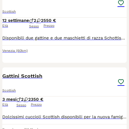
Scottish
12 settimane
2
2
550 €
Età
Prezzo
Sesso
Disponibili due gattine e due maschietti di razza Schottish. No Pedigree. Sono nati il 12 maggio. Vengono ceduti vaccinati, sverminate e con il libretto sanitario del Medico Veterinario. Vanno già sulla lettiera. Si cedono a partire dal 12 agosto.
Venezia
(60km)
7
1
Gattini Scottish
Scottish
3 mesi
2
2
350 €
Età
Prezzo
Sesso
Dolcissimi cuccioli Scottish disponibili per la nuova famiglia ,mangiano da soli e usano la lettiera, Sono molto adorabili e giocherellone Amano stare nella compagnia delle persone Sono già sterminati Per informazioni e foto, scrivetemi