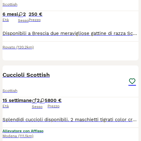
Scottish
6 mesi
2
250 €
Età
Prezzo
Sesso
Disponibili a Brescia due meravigliose gattine di razza Scottish di 6 месяцев (una Scottish Fold dalle adorabili orecchie piegate e una Scottish Straight). Sono cresciute in casa, circondate da affetto, e hanno un carattere straordinario: sono incredibilmente dolci, amano le coccole, giocherellone ma allo stesso tempo molto educate e tranquille. Abbituate perfettamente all'uso della lettiera e del tiragraffi.
Rovato
(120.2km)
9
Cuccioli Scottish
Scottish
15 settimane
2
5
800 €
Età
Prezzo
Sesso
Splendidi cuccioli disponibili. 2 maschietti tigrati color crema 2 femminucce grigie bicolo (una femmina con solo una macchietta sulla zampa) 2 femminucce tigrate 1 femminuccia tigrata bicolor (una macchia sulla fronte) Possibilità di consegna dopo le ferie Prezzo simbolico per mandare avanti l’annuncio, verrà tutto spiegato via chat Rispondo su whatsapp al numero 3485174507
Allevatore con Affisso
Modena
(111.1km)