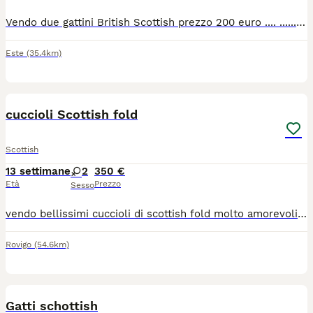
Vendo due gattini British Scottish prezzo 200 euro .... ............ Tel. Wattap 3276617173
Este
(35.4km)
5
cuccioli Scottish fold
Scottish
13 settimane
2
350 €
Età
Prezzo
Sesso
vendo bellissimi cuccioli di scottish fold molto amorevoli e coccoloni. saranno pronti per la prima settimana di luglio e vengono ceduti già sverminati, con prima vaccinazione, libretto sanitario e abituati ad usare la lettiera in autonomia, che aspetti? prenota ora il tuo pelosino. per ulteriori foto o info scrivimi in privato
Rovigo
(54.6km)
13
Gatti schottish