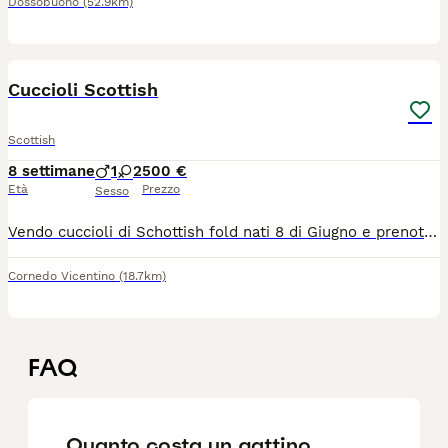
Dossobuono
(52.9km)
9
Cuccioli Scottish
Scottish
8 settimane
1
2
500 €
Età
Prezzo
Sesso
Vendo cuccioli di Schottish fold nati 8 di Giugno e prenotabili da ora disponibili il 10 di Agosto circa
Cornedo Vicentino
(18.7km)
FAQ
Quanto costa un gattino