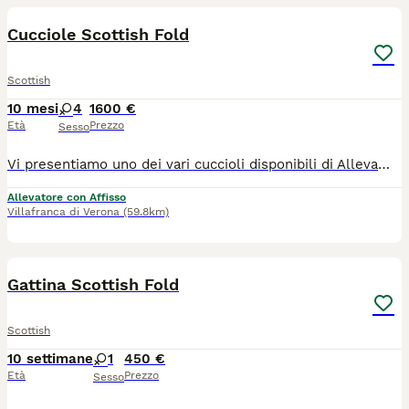
Cucciole Scottish Fold
Scottish
10 mesi
4
1600 €
Età
Prezzo
Sesso
Vi presentiamo uno dei vari cuccioli disponibili di Allevamento Casa HD Von Panty 🐱 Tutti i nostri cuccioli vengono cresciuti per i primi mesi da noi affinché non raggiungono i 3 mesi d’età, momento a partire dal quale saranno pronti ad entrare a far parte della nuova famiglia. 🙋🏻‍♀️ Innamorarsi di questi cuccioli è molto facile. Per questo vi suggeriamo sempre di prenotare il cucciolo con largo anticipo. 🏠Venite a farci visita di persona presso il nostro Allevamento, sarà amore a prima vista ♥️ 💕Inoltre potremmo dialogare assieme per scoprire le vostre affinità con il cucciolo e darvi dei consigli per costruire una piacevole relazione felina. Ricordiamo che tutti i nostri cuccioli vengono ceduti con: 1) Contratto 2) libretto sanitario e Pedigree 3) Vaccinazioni e sverminazione 4) Microchip 5) Certificato di buona salute 6) Test genitori 7)Kit giochi e consigli comportamentali e alimentari per relazionarsi con il cucciolo I nostri cuccioli sono già educati al tiragraffi e all’uso della lettiera. Un animale è magia 🫶🏻 📍ci trovate a Villafranca di Verona in via Carlo Alberto, 44 oppure a Caselle di Sommacampagna in via della Pace, 12 ☎️ prendete appuntamento telefonico al 348 4095905 🛜 https://allevamentocasahdvonbaunty.com Ciao 🐾 Milena e Andrea 🐾
Allevatore con Affisso
Villafranca di Verona
(59.8km)
7
Gattina Scottish Fold
Scottish
10 settimane
1
450 €
Età
Prezzo
Sesso