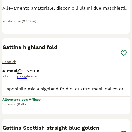
Allevamento amatoriale, disponibili ultimi due maschietti fold, verranno ceduti con libretto sanitario, vaccino trivalente, sverminati, con microchip, svezzati, e all uso della lettiera e tira graffi per maggiori informazioni contattate su whatsapp al 3896635342 o seguite la pagina di Facebook Schottish che passione
Pordenone
(97.2km)
5
1
Gattina highland fold
Scottish
4 mesi
1
250 €
Età
Prezzo
Sesso
Disponibile micia highland fold di quattro mesi, dal colore black smoke e occhi ambra. Ha manto vellutato e zampette nere. Viene ceduta con due vaccinazioni, sverminazione e visita veterinaria di controllo. Genitori testati per malattie infettive e genetiche. Molto affettuosa e incline alle fusa, è abituata a lettiera e tiragraffi.
Allevatore con Affisso
Vicenza
(0.4km)
4
1
Gattina Scottish straight blue golden