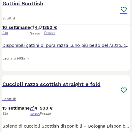
Gattini Scottish
Scottish
10 settimane
4
1
350 €
Età
Prezzo
Sesso
Disponibili gattini di pura razza ..uno più bello dell’altro..completamente tutti diversi ..abituati alla lettiera tira graffi e mangiano autonomamente ..cresciuti in casa con noi e nostri bimbi sono molto affettuosi..contattatemi per altre informazioni 😊
Legnaro
(40km)
18
Cuccioli razza scottish straight e fold
Scottish
15 settimane
4
500 €
Età
Prezzo
Sesso
Splendidi cuccioli Scottish disponibili – Bologna Disponibili splendidi cuccioli di Scottish, cresciuti in ambiente familiare con tanto amore e attenzione. I cuccioli nati il 21 aprile 2026, saranno ceduti solo dopo il compimento dell'età minima prevista dalla normativa, con: sverminazione effettuata; vaccinazioni in regola per l'età; visita veterinaria; libretto sanitario. Sono abituati al contatto con le persone, affettuosi, equilibrati e perfettamente socializzati. I genitori sono visibili e vengono allevati con cura. Su richiesta è possibile ricevere ulteriori foto e video dei cuccioli e dei genitori. È possibile venire a conoscerli senza impegno a Bologna. Per informazioni, foto, video o per fissare una visita, contattatemi in privato.