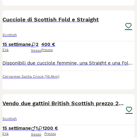
5
Cucciole di Scottish Fold e Straight
Scottish
15 settimane
2
400 €
Età
Prezzo
Sesso
Disponibili due cucciole femmine, una Straight e una Fold. Nate da genitori entrambi di mia proprietà, sono già indipendenti e molto affettuose. Verranno cedute vaccinate e sverminate.
Cervarese Santa Croce
(16.4km)
9
Vendo due gattini British Scottish prezzo 200euro
Scottish
15 settimane
1
1
200 €
Età
Prezzo
Sesso