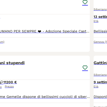
Siberiano
€
13 sett
Età
*CERCO IL MIO UMANO PER SEMPRE ❤️ - Adozione Speciale Castano Primo/MI* Lui è Tigro, 3 anni, castrato e sanissimo. Il suo lavoro preferito? Farti da ombra. *I suoi superpoteri con le persone:* - Dormire accanto a te nel letto, appiccicato. - Seguirti in ogni stanza perché la solitudine non è contemplata. - Pretendere coccole e ricambiare con fusa e testatine. È il gatto ideale se sogni un coinquilino affettuoso che ti sceglie ogni giorno. Con gli umani è un patatone totale. *L’unica regola di Tigro: niente coinquilini pelosi.* Non tollera altri gatti in casa. Con loro va in stress e diventa aggressivo per difendere il suo territorio e le sue persone. Per questo cerco per lui una famiglia *senza altri animali*, dove possa essere l’unico re del divano. Ha già cambiato casa una volta proprio per questo motivo. Per evitargli altro stress, farò colloquio conoscitivo, visita pre-affido e prevedo 2 settimane di prova. Voglio che questa sia la sua ultima casa. Se cerchi un gatto-cane che vive per stare con te, lui è perfetto. Se invece vuoi più gatti, purtroppo non fa per voi. Zona: Castano Primo (MI), ma mi sposto per la casa giusta. Contattami su WhatsApp: [3284511751)
km)
Genova
(
9
1
iani stupendi
Gattin
Siberiano
1
1200 €
9 setti
Prezzo
Età
so
Allevamento Anime Gemelle dispone di bellissimi cuccioli di siberiani i piccoli sono dolcissimi abituati già a lettiera e tiragraffi saranno disponibili dopo ultimo vaccino ê microchip saranno consegnati con test feci pedigree certificato di buona salute e kit cuccioli!! Numero 3516106607