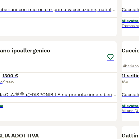
Due maschietti siberiani con microcip e prima vaccinazione, nati il 1 maggio e cresciuti in mezzo ai bambini, cercano una nuova famiglia ...
Allevator
Tremosin
2
1
iano ipoallergenico
Cuccio
Siberiano
1300 €
11 sett
Prezzo
Età
so
🍭💙All.to SiberMa.Gi.A.💙🍭 👉DISPONIBILE su prenotazione siberiano tradizionale!🌟🐱🌟 Maschio 🩵 ♥️Potranno lasciare l'allevamento dai 90 gg con: 📌Chip 📌Vaccini 📌Profilassi antielmintica completa 📌Snap giardia negativo 📌Coprologico per flottazione negativo 📌profilassi antiparassitaria in corso di validità 📌libretto sanitario 📌certificato di buona salute 📌pedigree RICONOSCIUTO DAL MINISTERO delle politiche agricole 📌copia degli esami Hcm, pkd, Pkdef dei genitori.♥️ 📌Assistenza all' inserimento in famiglia 📌 Assistenza alla nutrizione ♦️Abituati in contesto domestico e famigliare, abituati ai cani, altri gatti e bambini♦️
so
Allevator
Milano
(3
1
LIA ADOTTIVA
Gattin