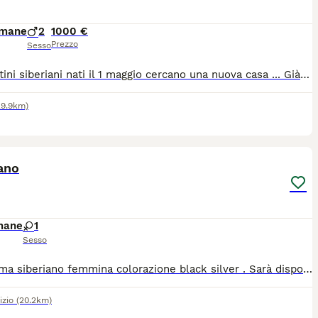
imane
2
1000 €
Prezzo
Sesso
Due gattini siberiani nati il 1 maggio cercano una nuova casa ... Già microcippati e vaccinati. Mangiano e fanno i loro bisogni in lettiera da quando hanno 1 mese. Sono cresciuti tra i bambini quindi molto socievoli e affettuosi.
29.9km)
4
ano
mane
1
Sesso
Bellissima siberiano femmina colorazione black silver . Sarà disponibile dopo 90 GG e ceduta con ciclo vaccinale microchip pedigree ministeriale. Tutte le ulteriori informazioni se interessati
izio
(20.2km)