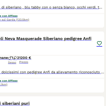
Cuccioli di siberiano , blu tabby con o senza bianco, occhi verdi. test genetici dei genitori completi ,chip, vaccini completi, certificato di buona salute
e con Affisso
e sul Garda
(133.5km)
9
li Neva Masquerade Siberiano pedigree Anfi
imane
1
2
1200 €
Prezzo
Sesso
Cuccioli dolcissimi con pedigree Anfi da allevamento riconosciuto con affisso. I cuccioli hanno il libretto sanitario, microchip, vaccinazioni, i certificati di assenza parassiti, assenza di malattie infettive, assenza di anomalie e di buona salute. I genitori sono iscritti all’Associazione Nazionale Felina Italiana e seguiti dai veterinari regolarmente con certificazioni e pedigree.
e con Affisso
1.1km)
8
i siberiani puri