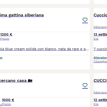
14
sima gattina siberiana
Cuccio
Siberiano
1200 €
13 sett
Prezzo
Età
o
Splendido cucciola blue cream solida con bianco, nata da rare e pregiate linee di sangue. La gattina sta crescendo in ambiente familiare, insieme ai fratelli, circondato da coccole e attenzioni. Perfetta come pet, per show e breading! La piccola verrà ceduto con Microchip termico Libretto sanitario Iscrizione in anagrafe Pedigree Vaccinazioni e profilassi personalizzate Regolare contratto di cessione Kit di benvenuto Visibile presso L’allevamento Casa di Cally insieme ai genitori. Non cerchiamo semplicemente una casa. Cerchiamo la famiglia giusta, quella con cui costruirà una storia destinata a durare tutta la vita. Se stai pensando di condividere il tuo cammino con un gatto siberiano, questo potrebbe essere l'inizio di qualcosa di speciale: 🤍 Selezione etica 🏡 Crescita in ambiente familiare 🥩 Alimentazione naturale 🩺 Genitori testati e seguiti con cura 🐾 Supporto prima e dopo l'arrivo del cucciolo Per informazioni sulle cucciolate disponibili e sulla nostra filosofia di allevamento, contattaci in privato Il cucciolo non è in regalo o adozione, contattare solo se realmente interessati
so
Allevator
Cilavegna
8
2
cercano casa 🏡
CUCCI
Siberiano
1000 €
12 sett
Prezzo
Età
so