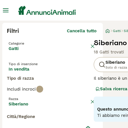
Filtri
Cancella tutto
Gatti
Si
Siberiano 
Categorie
Gatti
18 Gatti trovati
Siberiano
Tipo di inserzione
Solo di razza
In vendita
Tipo di razza
Il siberiano è u
e grandi dimensi
Salva ricerca
Includi incroci
una personalità 
buona ragione. O
Razza
Siberiano
Leggi la
nostra p
Questo annunci
Ti abbiamo rein
Città/Regione