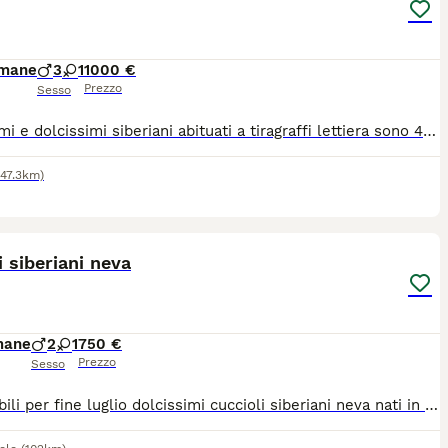
imane
3
1
1000 €
Prezzo
Sesso
Bellissimi e dolcissimi siberiani abituati a tiragraffi lettiera sono 4 3 maschi ed una femmina Norma Nathan Never e Noah il prezzo sarà divisibile in tre trance la prima alla prenotazione la seconda al primo vaccino la terza al ritiro
147.3km)
5
i siberiani neva
mane
2
1
750 €
Prezzo
Sesso
Disponibili per fine luglio dolcissimi cuccioli siberiani neva nati in casa. Genitori di mia proprietà entrambi siberiani neva puri, sani, in regola con tutte le vaccinazioni e testati fiv/felv negativi. I cuccioli saranno consegnati con sverminazione completa, svezzati con cibo di ottima qualità e abituati alla lettiera e tiragraffi. Non hanno il pedigree.