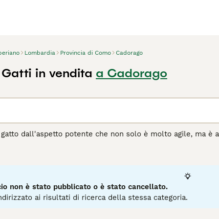
beriano
Lombardia
Provincia di Como
Cadorago
Gatti in vendita
a Cadorago
n gatto dall'aspetto potente che non solo è molto agile, ma è 
oni e sfoggiano belle zampe grandi, il che si aggiunge al loro
adorabile, oltre al bell'aspetto. Da quando sono arrivati in It
ltre ad essere un bel gatto, il siberiano è un gatto gentile, gi
agina di consigli sul Siberiano
per informazioni su questa razz
o non è stato pubblicato o è stato cancellato.
dirizzato ai risultati di ricerca della stessa categoria.
1
3