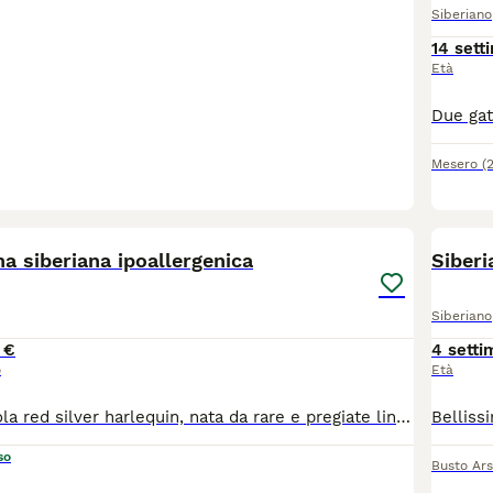
Siberiano
14 sett
Età
Mesero
(
20
na siberiana ipoallergenica
Siberi
Siberiano
 €
4 setti
o
Età
Splendida cucciola red silver harlequin, nata da rare e pregiate linee di sangue. La gattina sta crescendo in ambiente familiare, insieme ai fratelli, circondato da coccole e attenzioni. Perfetta come pet, per show e breading! La piccola verrà ceduto con Microchip termico Libretto sanitario Iscrizione in anagrafe Pedigree Vaccinazioni e profilassi personalizzate Regolare contratto di cessione Kit di benvenuto Visibile presso L’allevamento Casa di Cally insieme ai genitori. Non cerchiamo semplicemente una casa. Cerchiamo la famiglia giusta, quella con cui costruirà una storia destinata a durare tutta la vita. Se stai pensando di condividere il tuo cammino con un gatto siberiano, questo potrebbe essere l'inizio di qualcosa di speciale: 🤍 Selezione etica 🏡 Crescita in ambiente familiare 🥩 Alimentazione naturale 🩺 Genitori testati e seguiti con cura 🐾 Supporto prima e dopo l'arrivo del cucciolo Per informazioni sulle cucciolate disponibili e sulla nostra filosofia di allevamento, contattaci in privato Il cucciolo non è in regalo o adozione, contattare solo se realmente interessati
so
Busto Ars