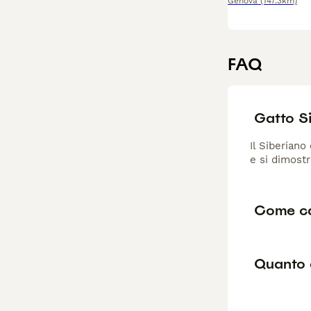
Genova
(147.3km)
FAQ
Gatto S
Il Siberiano
e si dimost
Come ca
Quanto 