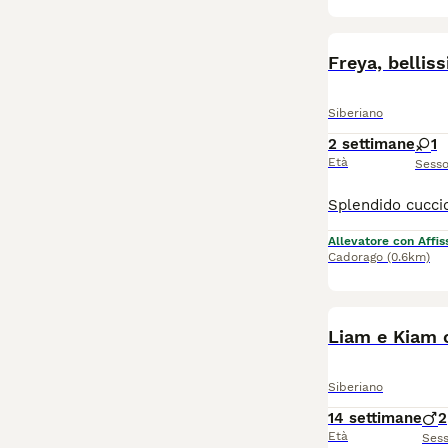
Freya, bellis
Siberiano
2 settimane
1
Età
Sess
Allevatore con Affis
Cadorago
(0.6km)
Liam e Kiam 
Siberiano
14 settimane
2
Età
Ses