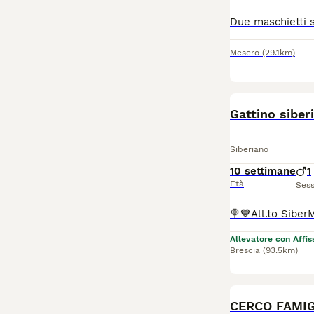
Mesero
(29.1km)
Gattino siber
Siberiano
10 settimane
1
Età
Ses
Allevatore con Affis
Brescia
(93.5km)
CERCO FAMIG