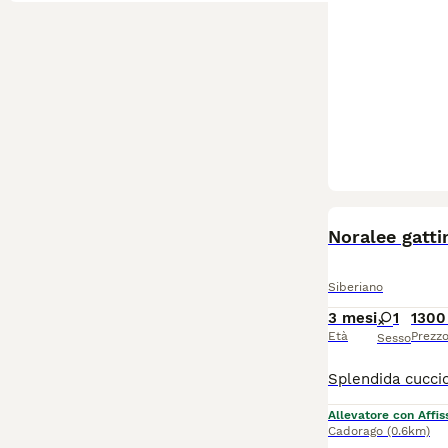
Noralee gatti
Siberiano
3 mesi
1
1300
Età
Prezz
Sesso
Allevatore con Affis
Cadorago
(0.6km)