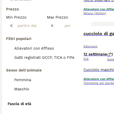
Prezzo
Allevatore con Affis
Milano
(29.1km)
Min Prezzo
Max Prezzo
€
€
cucciolo di g
Filtri popolari
Siberiano
Allevatori con Affisso
12 settimane
1
Gatti registrati GCCF, TICA o FIFe
Età
Ses
Sesso dell'animale
Allevatore con Affis
Femmina
Tremosine sul Garda
Maschio
Fascia di età