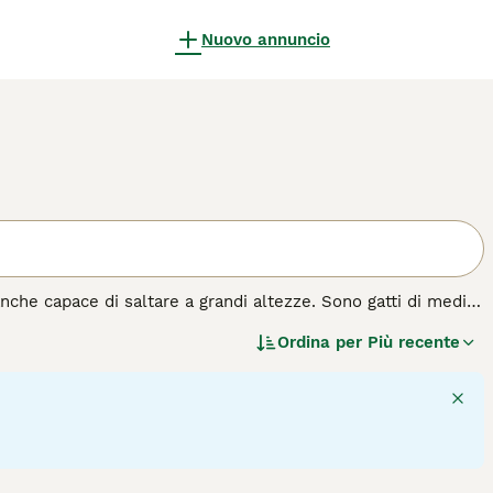
Nuovo annuncio
anche capace di saltare a grandi altezze. Sono gatti di medie
 aspetto già affascinante in generale. Hanno un pelo folto e
Ordina per
Più recente
alia hanno fatto innamorare moltissima gente, e per una
ocoso e affettuoso che adora fare le fusa.
a di gatto.
14
1