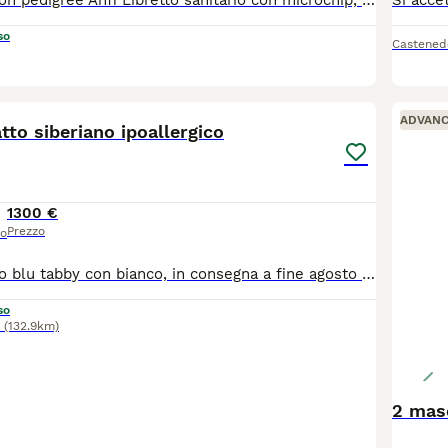
100% Siberiani con pedigree Anfi Libretto sanitario con microchip, vaccinazioni, controllo feci, certificati di buona salute e di assenza di anomalie. Genealogia Russa con campioni e genitori testati per le malattie infettive e cardiologiche. Cresciuti con amore e rispetto.
so
Castened
17
1
ADVAN
atto siberiano ipoallergico
1300 €
Prezzo
so
Cucciolo maschio blu tabby con bianco, in consegna a fine agosto , ottima genealogia ,ottimo carattere abituato alla lettiera e tiragraffi , genitori testati per tutte le malattie genetiche
so
(132.9km)
2 masc