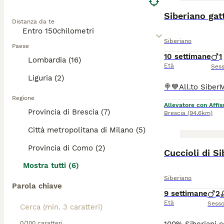
Siberiano gat
Distanza da te
Siberiano
Paese
10 settimane
1
Lombardia (16)
Età
Ses
Liguria (2)
Regione
Allevatore con Affis
Provincia di Brescia (7)
Brescia
(94.6km)
Città metropolitana di Milano (5)
Provincia di Como (2)
Cuccioli di S
Mostra tutti (6)
Siberiano
Parola chiave
9 settimane
2
Età
Sess
0/100 caratteri