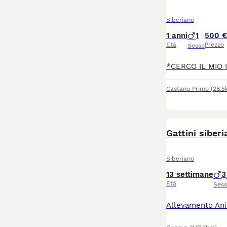
Siberiano
1 anni
1
500 
Età
Prezzo
Sesso
Castano Primo
(28.5
Gattini siber
Siberiano
13 settimane
3
Età
Ses