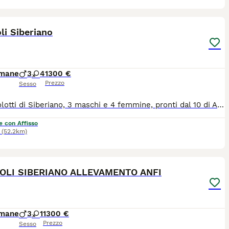
22
li Siberiano
imane
3
4
1300 €
Prezzo
Sesso
7 cucciolotti di Siberiano, 3 maschi e 4 femmine, pronti dal 10 di Agosto, genitori testati hcm, pkd e pkdef n/n, ecocardio regolari n/n, Kit cucciolo..
e con Affisso
(52.2km)
7
OLI SIBERIANO ALLEVAMENTO ANFI
imane
3
1
1300 €
Prezzo
Sesso