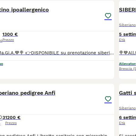
tino ipoallergenico
SIBER
Siberiano
1300 €
5 setti
Prezzo
Età
so
🍭💙All.to SiberMa.Gi.A.💙🍭 👉DISPONIBILE su prenotazione siberiano tradizionale!🌟🐱🌟 Maschio 🩵 ♥️Potranno lasciare l'allevamento dai 90 gg con: 📌Chip 📌Vaccini 📌Profilassi antielmintica completa 📌Snap giardia negativo 📌Coprologico per flottazione negativo 📌profilassi antiparassitaria in corso di validità 📌libretto sanitario 📌certificato di buona salute 📌pedigree RICONOSCIUTO DAL MINISTERO delle politiche agricole 📌copia degli esami Hcm, pkd, Pkdef dei genitori.♥️ 📌Assistenza all' inserimento in famiglia 📌 Assistenza alla nutrizione ♦️Abituati in contesto domestico e famigliare, abituati ai cani, altri gatti e bambini♦️
so
Allevator
Brescia
(
8
iberiano pedigree Anfi
Gatti 
Siberiano
3
1200 €
6 setti
Prezzo
Età
o