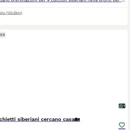
Si accettano prenotazioni per 4 cuccioli siberiani neva pronti per fine agosto. Genitori visibili entrambi siberiani neva puri, sani, in regola con tutte le vaccinazioni e testati fiv/felv negativi. I cuccioli saranno consegnati con doppia sverminazione, svezzati con cibo di ottima qualità e abituati alla lettiera e tiragraffi. Non hanno il pedigree.
olo
(102.6km)
CED
7
hietti siberiani cercano casa🏡