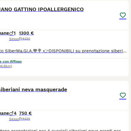
IANO GATTINO IPOALLERGENICO
mane
1
1300 €
Prezzo
Sesso
🍭💙All.to SiberMa.Gi.A.💙🍭 👉DISPONIBILI su prenotazione siberiani tradizionali!🌟🐱🌟 Maschi e femmine 🩵🩷 ♥️Potranno lasciare l'allevamento dai 90 gg con: 📌Chip 📌Vaccini 📌Profilassi antielmintica completa 📌Snap giardia negativo 📌Coprologico per flottazione negativo 📌profilassi antiparassitaria in corso di validità 📌libretto sanitario 📌certificato di buona salute 📌pedigree RICONOSCIUTO DAL MINISTERO delle politiche agricole 📌copia degli esami Hcm, pkd, Pkdef dei genitori.♥️ 📌Assistenza all' inserimento in famiglia 📌 Assistenza alla nutrizione ♦️Abituati in contesto domestico e famigliare, abituati ai cani, altri gatti e bambini♦️
e con Affisso
94.6km)
7
siberiani neva masquerade
mane
4
750 €
Prezzo
Sesso