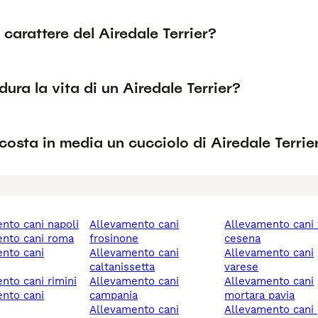
l carattere del Airedale Terrier?
ura la vita di un Airedale Terrier?
osta in media un cucciolo di Airedale Terrie
ento cani napoli
allevamento cani
allevamento cani forlì-
ento cani roma
frosinone
cesena
allevamento cani
allevamento cani
caltanissetta
varese
ento cani rimini
allevamento cani
allevamento cani
campania
mortara pavia
allevamento cani
allevamento cani 