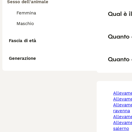
Sesso dell'animale
Qual è i
Femmina
Maschio
Quanto d
Fascia di età
Quanto c
Generazione
allevam
allevam
allevamento cani
ravenna
allevam
allevamento cani
salerno