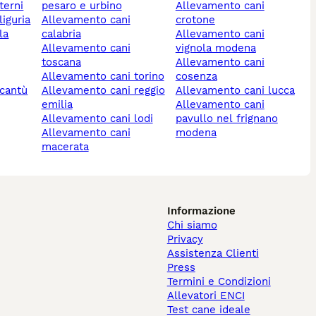
terni
pesaro e urbino
allevamento cani
liguria
allevamento cani
crotone
calabria
allevamento cani
allevamento cani
vignola modena
toscana
allevamento cani
allevamento cani torino
cosenza
allevamento cani reggio
allevamento cani lucca
emilia
allevamento cani
allevamento cani lodi
pavullo nel frignano
allevamento cani
modena
macerata
Informazione
Chi siamo
Privacy
Assistenza Clienti
Press
Termini e Condizioni
Allevatori ENCI
Test cane ideale