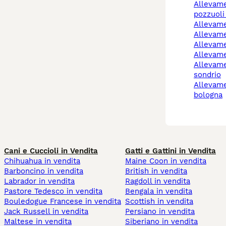
allevamento cani
pozzuoli
allevame
allevam
allevam
allevam
allevamento cani
sondrio
allevamento cani imola
bologna
Cani e Cuccioli in Vendita
Gatti e Gattini in Vendita
Chihuahua in vendita
Maine Coon in vendita
Barboncino in vendita
British in vendita
Labrador in vendita
Ragdoll in vendita
Pastore Tedesco in vendita
Bengala in vendita
Bouledogue Francese in vendita
Scottish in vendita
Jack Russell in vendita
Persiano in vendita
Maltese in vendita
Siberiano in vendita