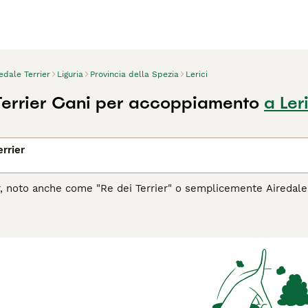
edale Terrier
Liguria
Provincia della Spezia
Lerici
Terrier Cani per accoppiamento
a Ler
errier
er, noto anche come "Re dei Terrier" o semplicemente Airedale, 
ilterra, questo cane si distingue per il suo manto duro e ispid
 noti per la loro versatilità, coraggio e indipendenza. Sono ecc
 da caccia. Pur essendo indipendenti, formano legami stretti con
ormazione coerente e un'esposizione precoce alla socializzazio
sfide mentali e fisiche, rendendoli compagni ideali per i propri
'Airedale Terrier è il cane giusto per te, leggi la guida all'acq