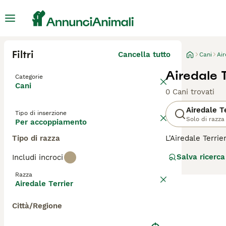
Filtri
Cancella tutto
Cani
Air
Airedale 
Categorie
Cani
0 Cani trovati
Airedale T
Tipo di inserzione
Solo di razza
Per accoppiamento
Tipo di razza
L'Airedale Terri
dell'Aire in Ingh
Salva ricerca
Includi incroci
Gli Airedale sono
guardiani a cani
Razza
Richiedono una f
Airedale Terrier
Terrier amano le 
Città/Regione
Per scoprire se l