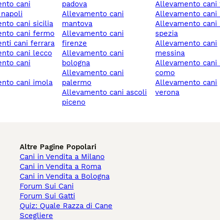
padova
allevamento cani 
 napoli
allevamento cani
allevamento cani 
nto cani sicilia
mantova
allevamento cani la
ento cani fermo
allevamento cani
spezia
enti cani ferrara
firenze
allevamento cani
ento cani lecco
allevamento cani
messina
bologna
allevamento cani cantù
allevamento cani
como
palermo
allevamento cani
allevamento cani ascoli
verona
piceno
Altre Pagine Popolari
Cani in Vendita a Milano
Cani in Vendita a Roma
Cani in Vendita a Bologna
Forum Sui Cani
Forum Sui Gatti
Quiz: Quale Razza di Cane
Scegliere