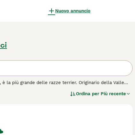
Nuovo annuncio
ici
è la più grande delle razze terrier. Originario della Valle
o di colore nero e fulvo e per la sua espressione intelligente.
Ordina per
Più recente
ellenti cani da lavoro, capaci in molteplici discipline, da
 la famiglia, dimostrandosi protettivi e affettuosi.
ne. Grazie alla loro energia e intelligenza, gli Airedale
etari attivi.
uisto per questa razza.