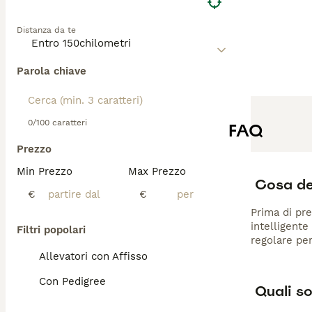
Distanza da te
Parola chiave
0/100 caratteri
FAQ
Prezzo
Min Prezzo
Max Prezzo
Cosa dev
€
€
Prima di pre
intelligente
Filtri popolari
regolare pe
Allevatori con Affisso
Con Pedigree
Quali so