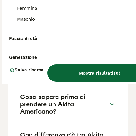
base a fattori come il pedigree, la
reputazione dell'allevatore e la posizione.
Femmina
Maschio
Quali sono i difetti di salute
più comuni dell'Akita
Fascia di età
Americano?
Generazione
Qual è il carattere dell'Akita
Salva ricerca
Americano?
Mostra risultati
(
0
)
Cosa sapere prima di
prendere un Akita
Americano?
Che differenza c'è tra Akita