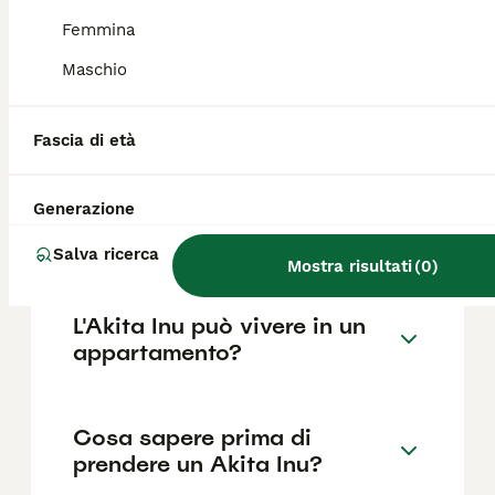
come il pedigree, la reputazione
dell'allevatore e la posizione.
Femmina
Maschio
Quali sono i difetti di un
Akita Inu?
Fascia di età
Generazione
L'Akita ha un carattere
difficile?
Salva ricerca
Mostra risultati
(
0
)
L'Akita Inu può vivere in un
appartamento?
Cosa sapere prima di
prendere un Akita Inu?