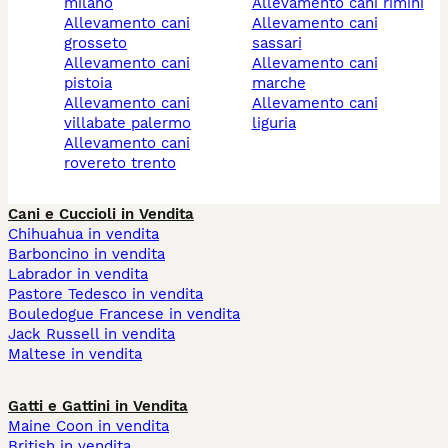
milano
allevamento cani rimini
allevamento cani
allevamento cani
grosseto
sassari
allevamento cani
allevamento cani
pistoia
marche
allevamento cani
allevamento cani
villabate palermo
liguria
allevamento cani
rovereto trento
Cani e Cuccioli in Vendita
Chihuahua in vendita
Barboncino in vendita
Labrador in vendita
Pastore Tedesco in vendita
Bouledogue Francese in vendita
Jack Russell in vendita
Maltese in vendita
Gatti e Gattini in Vendita
Maine Coon in vendita
British in vendita