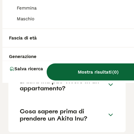
Femmina
Maschio
Quali sono i difetti di un
Akita Inu?
Fascia di età
L'Akita ha un carattere
Generazione
difficile?
Salva ricerca
Mostra risultati
(
0
)
L'Akita Inu può vivere in un
appartamento?
Cosa sapere prima di
prendere un Akita Inu?