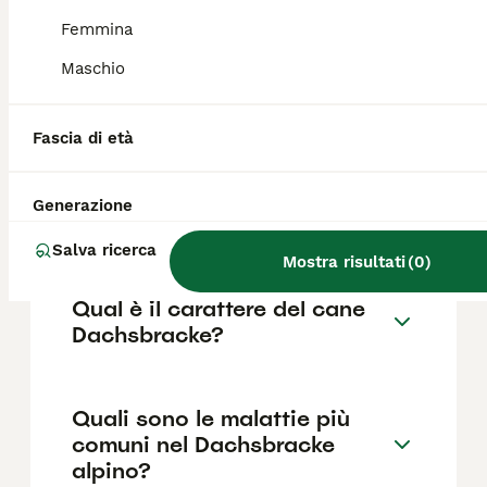
Dachsbracke con pedigree varia
generalmente tra 800 e 1.500 euro. È
Femmina
consigliabile rivolgersi ad allevatori seri che
Maschio
garantiscano la salute e la corretta
socializzazione del cucciolo.
Fascia di età
Quanto pesa
un'Alpenlaendische
Generazione
Dachsbracke?
Salva ricerca
Mostra risultati
(
0
)
Qual è il carattere del cane
Dachsbracke?
Quali sono le malattie più
comuni nel Dachsbracke
alpino?