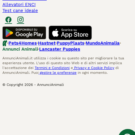
Allevatori ENCI
Test cane ideale
Pets4Homes
Hastnet
PuppyPlaats
MundoAnimalia
Annunci Animali
Lancaster Puppies
AnnunciAnimali.it utilizza i cookie su questo sito per migliorare la tua
esperienza utente. L'uso di questo sito Web e di altri servizi implica
l'accettazione dei
Termini e Condizioni
e
Privacy e Cookie Policy
di
AnnunciAnimali. Puoi
gestire le preferenze
in ogni momento.
© Copyright
2026
-
AnnunciAnimali