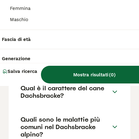
Dachsbracke con pedigree varia
generalmente tra 800 e 1.500 euro. È
Femmina
consigliabile rivolgersi ad allevatori seri che
Maschio
garantiscano la salute e la corretta
socializzazione del cucciolo.
Fascia di età
Quanto pesa
un'Alpenlaendische
Generazione
Dachsbracke?
Salva ricerca
Mostra risultati
(
0
)
Qual è il carattere del cane
Dachsbracke?
Quali sono le malattie più
comuni nel Dachsbracke
alpino?