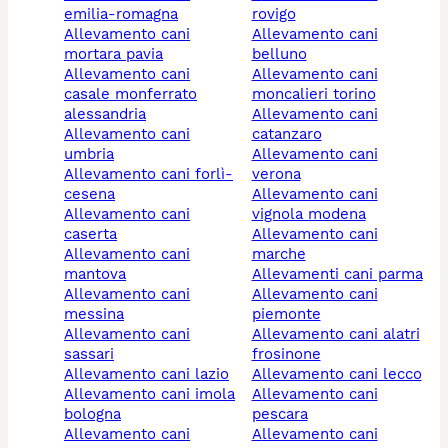
emilia-romagna
rovigo
allevamento cani
allevamento cani
mortara pavia
belluno
allevamento cani
allevamento cani
casale monferrato
moncalieri torino
alessandria
allevamento cani
allevamento cani
catanzaro
umbria
allevamento cani
allevamento cani forlì-
verona
cesena
allevamento cani
allevamento cani
vignola modena
caserta
allevamento cani
allevamento cani
marche
mantova
allevamenti cani parma
allevamento cani
allevamento cani
messina
piemonte
allevamento cani
allevamento cani alatri
sassari
frosinone
allevamento cani lazio
allevamento cani lecco
allevamento cani imola
allevamento cani
bologna
pescara
allevamento cani
allevamento cani