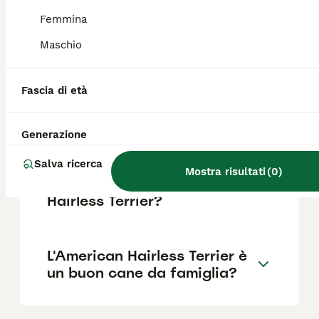
soggetti nudi tra loro. La nudità è
determinata da un gene recessivo, a
Femmina
differenza di altre razze nude come il Cane
Nudo Cinese.
Maschio
Fascia di età
Dove posso trovare
allevamenti di American
Hairless Terrier in Italia?
Generazione
Salva ricerca
Mostra risultati
(
0
)
Quanto costa un American
Hairless Terrier?
L'American Hairless Terrier è
un buon cane da famiglia?