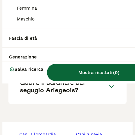
Femmina
Dove posso trovare
Maschio
allevamenti di Ariegeois in
Italia?
Fascia di età
Qual è la vita media di un
Generazione
Ariegeois?
Salva ricerca
Mostra risultati
(
0
)
Qual è il carattere del
segugio Ariegeois?
cani a lombardia
cani a pavia