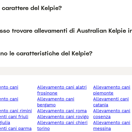
l carattere del Kelpie?
so trovare allevamenti di Australian Kelpie in
no le caratteristiche del Kelpie?
allevamento cani alatri
allevamento cani
frosinone
piemonte
allevamento cani
allevamenti cani
bergamo
catania
ento cani rimini
allevamento cani roma
allevamento cani
allevamento cani rovigo
cosenza
iulia
allevamento cani chieri
allevamento cani
enti cani parma
torino
messina