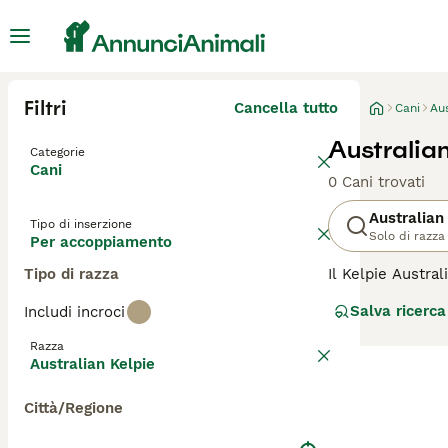
Filtri
Cancella tutto
Cani
Aus
Australia
Categorie
Cani
0 Cani trovati
Australian
Tipo di inserzione
Solo di razza
Per accoppiamento
Tipo di razza
Il Kelpie Austra
allevati per ess
Salva ricerca
Includi incroci
sono anche noti 
sull'
Kelpie Austr
Razza
Australian Kelpie
Città/Regione