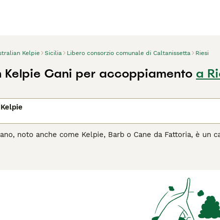
tralian Kelpie
Sicilia
Libero consorzio comunale di Caltanissetta
Riesi
n Kelpie Cani per accoppiamento
a Ri
 Kelpie
liano, noto anche come Kelpie, Barb o Cane da Fattoria, è un c
ere cani da lavoro e hanno anche bisogno di essere tenuti occu
per essere altamente intelligenti e possono imparare molte c
aliano
per ulteriori informazioni su questa razza di cane.