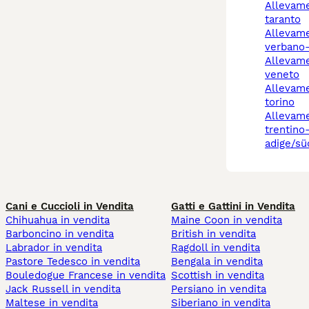
allevamenti cani
taranto
allevamento cani
verbano-
allevamento cani
veneto
allevamento cani rivoli
torino
allevamento cani
trentino
adige/sü
Cani e Cuccioli in Vendita
Gatti e Gattini in Vendita
Chihuahua in vendita
Maine Coon in vendita
Barboncino in vendita
British in vendita
Labrador in vendita
Ragdoll in vendita
Pastore Tedesco in vendita
Bengala in vendita
Bouledogue Francese in vendita
Scottish in vendita
Jack Russell in vendita
Persiano in vendita
Maltese in vendita
Siberiano in vendita