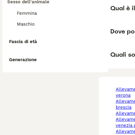
Sesso dell'animale
Qual è i
Femmina
Maschio
Dove pos
Fascia di età
Quali so
Generazione
allevamento cani
verona
allevamento cani
brescia
allevam
allevamenti cani friuli
venezia g
allevam