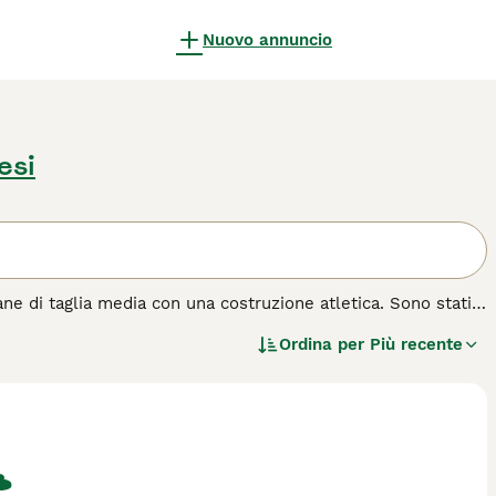
Nuovo annuncio
esi
ane di taglia media con una costruzione atletica. Sono stati
pati in un ambiente domestico per evitare la noia. I Kelpie
Ordina per
Più recente
ose che amano fare. Leggi la nostra pagina di consigli