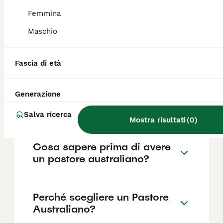
base a fattori come il pedigree, la
reputazione dell'allevatore e la posizione.
Femmina
Maschio
Quanto è impegnativo un
Pastore Australiano?
Fascia di età
Generazione
Quali sono i difetti del
Pastore Australiano?
Salva ricerca
Mostra risultati
(
0
)
Cosa sapere prima di avere
un pastore australiano?
Perché scegliere un Pastore
Australiano?