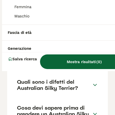
1000€ ,anche se i prezzi possono variare in
base a fattori come il pedigree, la
Femmina
reputazione dell'allevatore e la posizione.
Maschio
Quanto dura la vita di un
Fascia di età
Australian Silky Terrier?
Generazione
Qual è il carattere del
Salva ricerca
Australian Silky Terrier?
Mostra risultati
(
0
)
Quali sono i difetti del
Australian Silky Terrier?
Cosa devi sapere prima di
prendere un Australian Silky