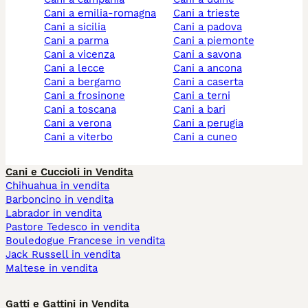
cani a emilia-romagna
cani a trieste
cani a sicilia
cani a padova
cani a parma
cani a piemonte
cani a vicenza
cani a savona
cani a lecce
cani a ancona
cani a bergamo
cani a caserta
cani a frosinone
cani a terni
cani a toscana
cani a bari
cani a verona
cani a perugia
cani a viterbo
cani a cuneo
Cani e Cuccioli in Vendita
Chihuahua in vendita
Barboncino in vendita
Labrador in vendita
Pastore Tedesco in vendita
Bouledogue Francese in vendita
Jack Russell in vendita
Maltese in vendita
Gatti e Gattini in Vendita