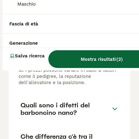
Maschio
FAQ
Fascia di età
Quanto costa in media un
Generazione
cucciolo di Barboncino?
Salva ricerca
Il costo medio di un cucciolo di Barboncino
Mostra risultati
(
2
)
di razza pura in Italia è di circa 860€ ,anche
se i prezzi possono variare in base a fattori
come il pedigree, la reputazione
dell'allevatore e la posizione.
Quali sono i difetti del
barboncino nano?
Che differenza c'è tra il