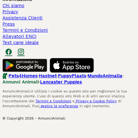
Chi siamo
Privacy
Assistenza Clienti
Press
Termini e Condizioni
Allevatori ENCI
Test cane ideale
Pets4Homes
Hastnet
PuppyPlaats
MundoAnimalia
Annunci Animali
Lancaster Puppies
AnnunciAnimali.it utilizza i cookie su questo sito per migliorare la tua
esperienza utente. L'uso di questo sito Web e di altri servizi implica
l'accettazione dei
Termini e Condizioni
e
Privacy e Cookie Policy
di
AnnunciAnimali. Puoi
gestire le preferenze
in ogni momento.
© Copyright
2026
-
AnnunciAnimali