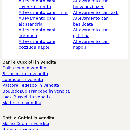
allevamento cani
allevamento cani
rovereto trento
bolzano/bozen
allevamento cani rimini
allevamento cani asti
allevamento cani
allevamento cani
alessandria
basilicata
allevamento cani
allevamento cani
cremona
galatina
allevamento cani
allevamento cani
pozzuoli napoli
napoli
Cani e Cuccioli in Vendita
Chihuahua in vendita
Barboncino in vendita
Labrador in vendita
Pastore Tedesco in vendita
Bouledogue Francese in vendita
Jack Russell in vendita
Maltese in vendita
Gatti e Gattini in Vendita
Maine Coon in vendita
British in vendita