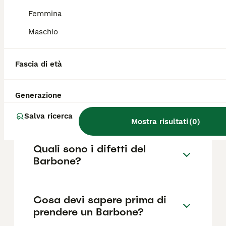
come il pedigree, la reputazione
dell'allevatore e la posizione.
Femmina
Maschio
Quanto dura la vita di un
Barbone?
Fascia di età
Generazione
Qual è il carattere del
Barbone?
Salva ricerca
Mostra risultati
(
0
)
Quali sono i difetti del
Barbone?
Cosa devi sapere prima di
prendere un Barbone?