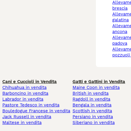
allevamento cani
brescia
allevamento cani
galatina
allevamento cani
ancona
allevamento cani
padova
allevamento cani
pozzuoli
Cani e Cuccioli in Vendita
Gatti e Gattini in Vendita
Chihuahua in vendita
Maine Coon in vendita
Barboncino in vendita
British in vendita
Labrador in vendita
Ragdoll in vendita
Pastore Tedesco in vendita
Bengala in vendita
Bouledogue Francese in vendita
Scottish in vendita
Jack Russell in vendita
Persiano in vendita
Maltese in vendita
Siberiano in vendita