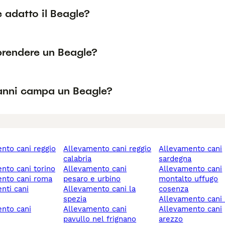
è adatto il Beagle?
prendere un Beagle?
anni campa un Beagle?
allevamento cani reggio
allevamento cani
calabria
sardegna
ento cani torino
allevamento cani
allevamento cani
ento cani roma
pesaro e urbino
montalto uffugo
allevamento cani la
cosenza
spezia
allevamento cani 
allevamento cani
allevamento cani
pavullo nel frignano
arezzo