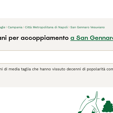
agle
Campania
Città Metropolitana di Napoli
San Gennaro Vesuviano
ani per accoppiamento
a San Gennar
ni di media taglia che hanno vissuto decenni di popolarità co
 hanno da offrire. Questa razza è piuttosto rinomata anche nel
giudici. Anche se mantengono un forte istinto di caccia, i beag
go visto che nulla li turba, indipendentemente da dove si tro
te a tutto ciò che accade in una famiglia, della quale diven
agina di consigli sul Beagle
per informazioni su questa razza 