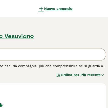
Nuovo annuncio
o Vesuviano
me cani da compagnia, più che comprensibile se si guarda a
le esposizioni canine dove riesce ad affascinare sia gli
Ordina per
Più recente
le sono noti per essere rilassati e felici anche in un
vino. Non c'è niente che un beagle possa apprezzare di più
tano rapidamente membri preziosi.
di cane.