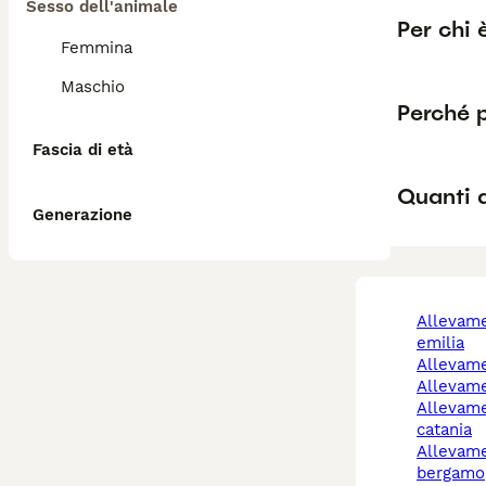
Sesso dell'animale
Per chi 
Femmina
Maschio
Perché 
Fascia di età
Quanti 
Generazione
allevamento cani reggio
emilia
allevam
allevam
allevamenti cani
catania
allevamento cani
bergamo