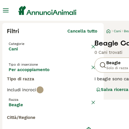
Filtri
Cancella tutto
Cani
Be
Beagle C
Categorie
Cani
0 Cani trovati
Beagle
Tipo di inserzione
Solo di razza
Per accoppiamento
Tipo di razza
I beagle sono ca
tutto quello che
Salva ricerca
Includi incroci
spettatori che i 
ambiente casalin
Razza
che prendere par
Beagle
Leggi la
nostra p
Città/Regione