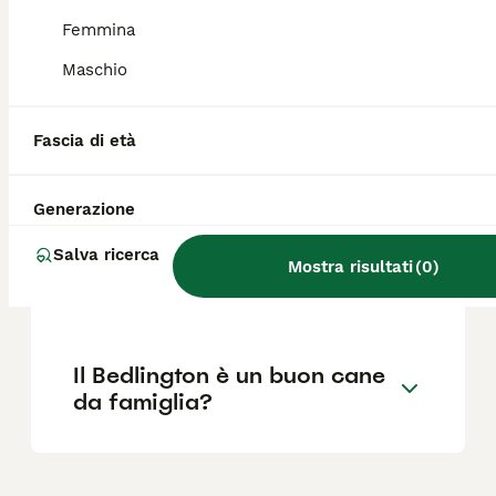
corto e riccio con una combinazione di pelo
ruvido e morbido, è una delle sue
Femmina
caratteristiche più distintive.
Maschio
Quanto costa un cucciolo di
Fascia di età
Bedlington Terrier?
Generazione
Dove posso trovare
Salva ricerca
allevamenti di Bedlington
Mostra risultati
(
0
)
Terrier in Italia?
Il Bedlington è un buon cane
da famiglia?