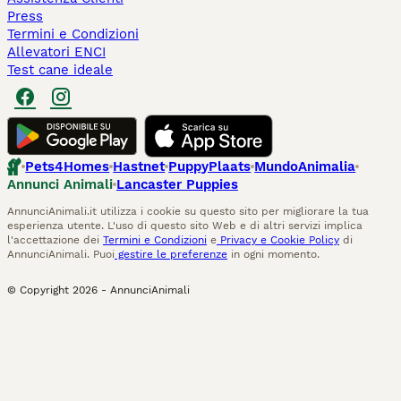
Press
Termini e Condizioni
Allevatori ENCI
Test cane ideale
Pets4Homes
Hastnet
PuppyPlaats
MundoAnimalia
Annunci Animali
Lancaster Puppies
AnnunciAnimali.it utilizza i cookie su questo sito per migliorare la tua
esperienza utente. L'uso di questo sito Web e di altri servizi implica
l'accettazione dei
Termini e Condizioni
e
Privacy e Cookie Policy
di
AnnunciAnimali. Puoi
gestire le preferenze
in ogni momento.
© Copyright
2026
-
AnnunciAnimali