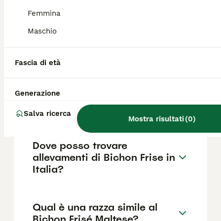
come il pedigree, la reputazione
dell'allevatore e la posizione.
Femmina
Maschio
Quanto dura la vita di un
Bichon Frise?
Fascia di età
Generazione
Che differenza c'è tra
Maltese e Bichon Frise?
Salva ricerca
Mostra risultati
(
0
)
Dove posso trovare
allevamenti di Bichon Frise in
Italia?
Qual è una razza simile al
Bichon Frisé Maltese?