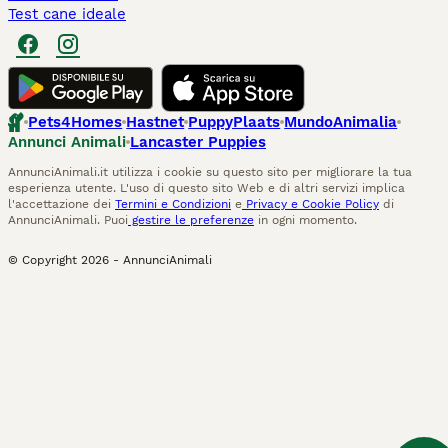
Test cane ideale
Pets4Homes
Hastnet
PuppyPlaats
MundoAnimalia
Annunci Animali
Lancaster Puppies
AnnunciAnimali.it utilizza i cookie su questo sito per migliorare la tua
esperienza utente. L'uso di questo sito Web e di altri servizi implica
l'accettazione dei
Termini e Condizioni
e
Privacy e Cookie Policy
di
AnnunciAnimali. Puoi
gestire le preferenze
in ogni momento.
© Copyright
2026
-
AnnunciAnimali