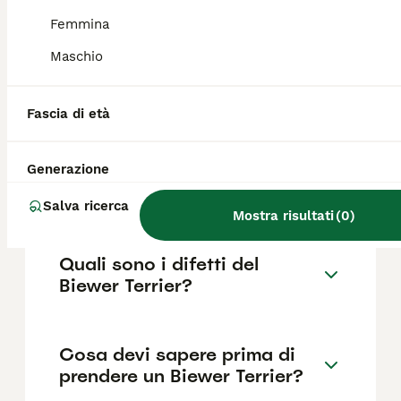
fattori come il pedigree, la reputazione
dell'allevatore e la posizione.
Femmina
Maschio
Quanto dura la vita di un
Biewer Terrier?
Fascia di età
Generazione
Qual è il carattere del Biewer
Terrier?
Salva ricerca
Mostra risultati
(
0
)
Quali sono i difetti del
Biewer Terrier?
Cosa devi sapere prima di
prendere un Biewer Terrier?