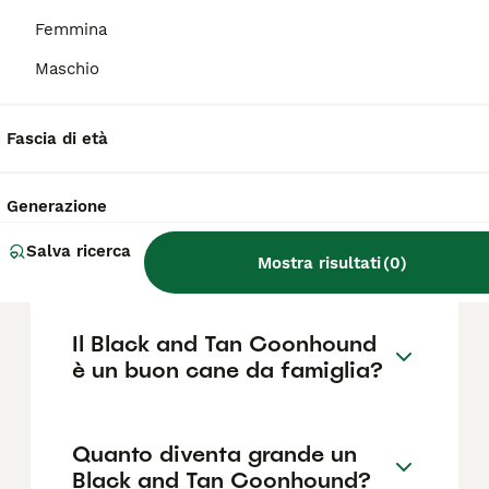
nel gioco. È una razza a maturazione lenta,
non adatta a un addestramento intensivo,
Femmina
ma affidabile e resistente sul campo.
Maschio
Che cos'è il Black and Tan
Fascia di età
Coonhound nero focato?
Generazione
Quanto costa un Black and
Salva ricerca
Tan Coonhound?
Mostra risultati
(
0
)
Il Black and Tan Coonhound
è un buon cane da famiglia?
Quanto diventa grande un
Black and Tan Coonhound?