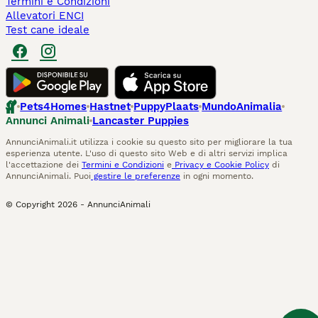
Termini e Condizioni
Allevatori ENCI
Test cane ideale
Pets4Homes
Hastnet
PuppyPlaats
MundoAnimalia
Annunci Animali
Lancaster Puppies
AnnunciAnimali.it utilizza i cookie su questo sito per migliorare la tua
esperienza utente. L'uso di questo sito Web e di altri servizi implica
l'accettazione dei
Termini e Condizioni
e
Privacy e Cookie Policy
di
AnnunciAnimali. Puoi
gestire le preferenze
in ogni momento.
© Copyright
2026
-
AnnunciAnimali