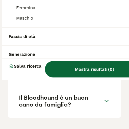
malattie della pelle. È importante sottoporli
a controlli veterinari regolari per monitorare
Femmina
la loro salute.
Maschio
Quanto costa un cucciolo di
Fascia di età
Bloodhound?
Generazione
Dove si trovano gli
Salva ricerca
allevamenti di Bloodhound in
Mostra risultati
(
0
)
Italia?
Il Bloodhound è un buon
cane da famiglia?