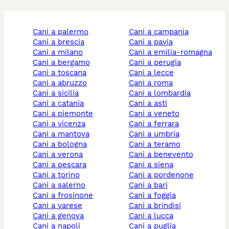
cani a palermo
cani a campania
cani a brescia
cani a pavia
cani a milano
cani a emilia-romagna
cani a bergamo
cani a perugia
cani a toscana
cani a lecce
cani a abruzzo
cani a roma
cani a sicilia
cani a lombardia
cani a catania
cani a asti
cani a piemonte
cani a veneto
cani a vicenza
cani a ferrara
cani a mantova
cani a umbria
cani a bologna
cani a teramo
cani a verona
cani a benevento
cani a pescara
cani a siena
cani a torino
cani a pordenone
cani a salerno
cani a bari
cani a frosinone
cani a foggia
cani a varese
cani a brindisi
cani a genova
cani a lucca
cani a napoli
cani a puglia