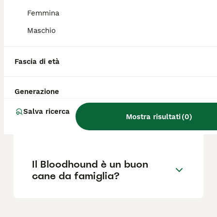
malattie della pelle. È importante sottoporli
a controlli veterinari regolari per monitorare
Femmina
la loro salute.
Maschio
Quanto costa un cucciolo di
Fascia di età
Bloodhound?
Generazione
Dove si trovano gli
Salva ricerca
allevamenti di Bloodhound in
Mostra risultati
(
0
)
Italia?
Il Bloodhound è un buon
cane da famiglia?