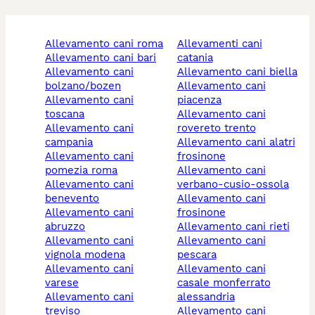
allevamento cani roma
allevamenti cani
allevamento cani bari
catania
allevamento cani
allevamento cani biella
bolzano/bozen
allevamento cani
allevamento cani
piacenza
toscana
allevamento cani
allevamento cani
rovereto trento
campania
allevamento cani alatri
allevamento cani
frosinone
pomezia roma
allevamento cani
allevamento cani
verbano-cusio-ossola
benevento
allevamento cani
allevamento cani
frosinone
abruzzo
allevamento cani rieti
allevamento cani
allevamento cani
vignola modena
pescara
allevamento cani
allevamento cani
varese
casale monferrato
allevamento cani
alessandria
treviso
allevamento cani