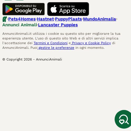
Pets4Homes
Hastnet
PuppyPlaats
MundoAnimalia
Annunci Animali
Lancaster Puppies
AnnunciAnimali.it utilizza i cookie su questo sito per migliorare la tua
esperienza utente. L'uso di questo sito Web e di altri servizi implica
l'accettazione dei
Termini e Condizioni
e
Privacy e Cookie Policy
di
AnnunciAnimali. Puoi
gestire le preferenze
in ogni momento.
© Copyright
2026
-
AnnunciAnimali