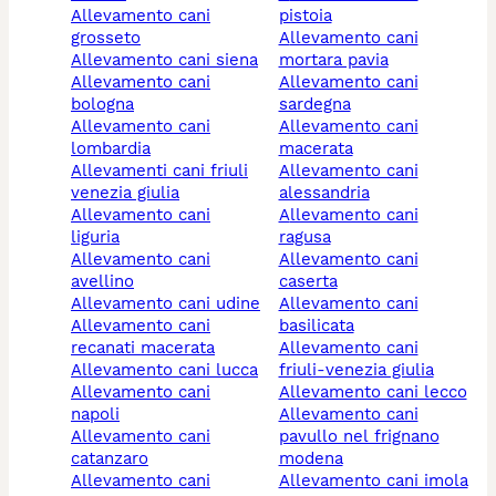
allevamento cani
pistoia
grosseto
allevamento cani
allevamento cani siena
mortara pavia
allevamento cani
allevamento cani
bologna
sardegna
allevamento cani
allevamento cani
lombardia
macerata
allevamenti cani friuli
allevamento cani
venezia giulia
alessandria
allevamento cani
allevamento cani
liguria
ragusa
allevamento cani
allevamento cani
avellino
caserta
allevamento cani udine
allevamento cani
allevamento cani
basilicata
recanati macerata
allevamento cani
allevamento cani lucca
friuli-venezia giulia
allevamento cani
allevamento cani lecco
napoli
allevamento cani
allevamento cani
pavullo nel frignano
catanzaro
modena
allevamento cani
allevamento cani imola