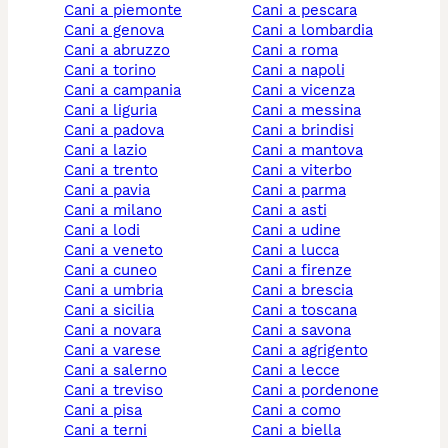
cani a piemonte
cani a pescara
cani a genova
cani a lombardia
cani a abruzzo
cani a roma
cani a torino
cani a napoli
cani a campania
cani a vicenza
cani a liguria
cani a messina
cani a padova
cani a brindisi
cani a lazio
cani a mantova
cani a trento
cani a viterbo
cani a pavia
cani a parma
cani a milano
cani a asti
cani a lodi
cani a udine
cani a veneto
cani a lucca
cani a cuneo
cani a firenze
cani a umbria
cani a brescia
cani a sicilia
cani a toscana
cani a novara
cani a savona
cani a varese
cani a agrigento
cani a salerno
cani a lecce
cani a treviso
cani a pordenone
cani a pisa
cani a como
cani a terni
cani a biella