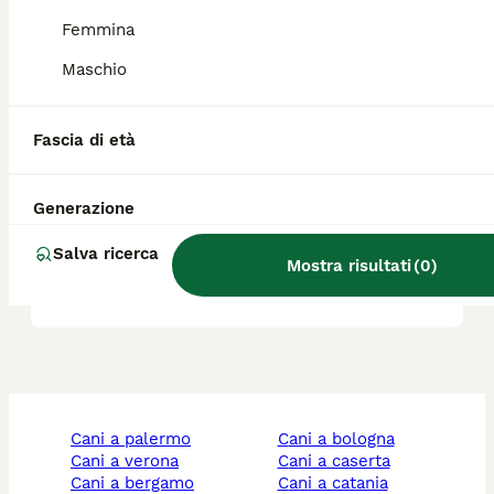
Femmina
Quali sono i difetti del
Maschio
Bobtail?
Fascia di età
Quanto costa il Bobtail?
Generazione
Qual è il carattere di un
Salva ricerca
Mostra risultati
(
0
)
cucciolo di Bobtail?
cani a palermo
cani a bologna
cani a verona
cani a caserta
cani a bergamo
cani a catania