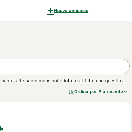
Nuovo annuncio
nante, alle sue dimensioni ridotte e al fatto che questi cani
dal nord Italia ed è registrata presso l'ENCI nel gruppo 9,
Ordina per
Più recente
 che sono estremamente adattabili e possono vivere
ento in città.
za di cane.