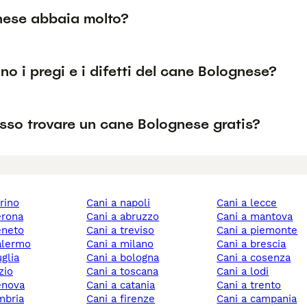
gnese abbaia molto?
no i pregi e i difetti del cane Bolognese?
sso trovare un cane Bolognese gratis?
orino
cani a napoli
cani a lecce
verona
cani a abruzzo
cani a mantova
veneto
cani a treviso
cani a piemonte
palermo
cani a milano
cani a brescia
uglia
cani a bologna
cani a cosenza
azio
cani a toscana
cani a lodi
genova
cani a catania
cani a trento
umbria
cani a firenze
cani a campania