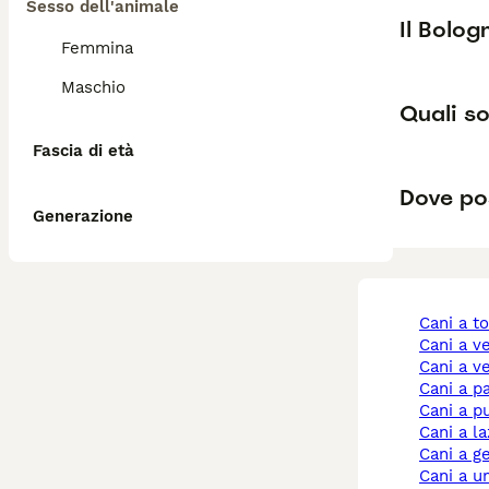
Sesso dell'animale
Il Bolo
Femmina
Maschio
Quali so
Fascia di età
Dove po
Generazione
cani a t
cani a 
cani a 
cani a 
cani a p
cani a l
cani a 
cani a 