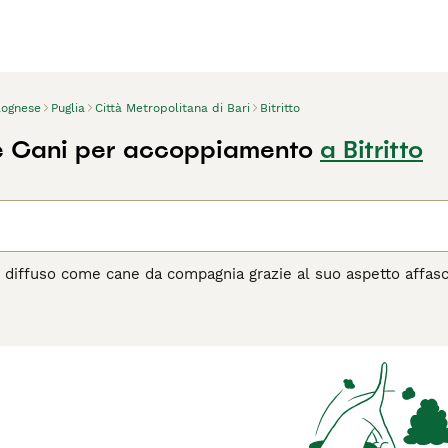
lognese
Puglia
Città Metropolitana di Bari
Bitritto
e Cani per accoppiamento
a Bitritto
è diffuso come cane da compagnia grazie al suo aspetto affasci
 grazie alla consistenza del loro mantello. La razza proviene 
a. Sono conosciuti per la loro intelligenza, lealtà e il fatto
 in una grande casa in campagna come in un piccolo appartam
agina di consigli sul Bolognese
per informazioni su questa raz