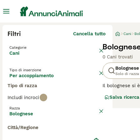
Filtri
Cancella tutto
Cani
Bo
Bolognes
Categorie
Cani
0 Cani trovati
Bolognese
Tipo di inserzione
Solo di razza
Per accoppiamento
Tipo di razza
Il bolognese si 
non perdono pelo
Salva ricerca
Includi incroci
cani da compagni
ugualmente bene
Razza
Bolognese
Leggi la
nostra p
Città/Regione