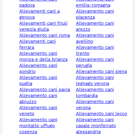
padova
emilia-romagna
allevamenti cani a
allevamento cani
genova
piacenza
allevamenti cani friuli
allevamento cani
venezia giulia
arezzo
allevamento cani roma
allevamento cani
allevamenti cani
avellino
ferrara
allevamento cani
allevamento cani
trento
monza e della brianza
allevamento cani
allevamento cani
perugia
sondrio
allevamento cani siena
allevamento cani
allevamento cani
puglia
legnago verona
allevamento cani pavia
allevamento cani
allevamento cani
lombardia
abruzzo
allevamento cani
allevamento cani
verona
veneto
allevamento cani lecco
allevamento cani
allevamento cani
montalto uffugo
casale monferrato
cosenza
alessandria