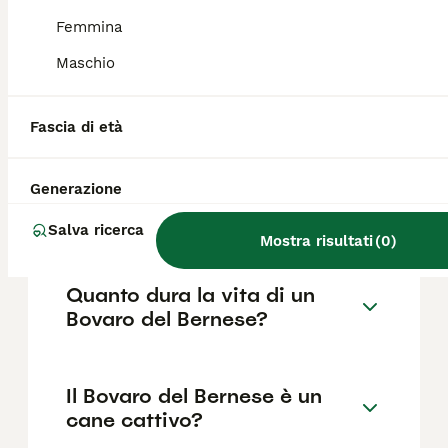
fattori come il pedigree, la reputazione
dell'allevatore e la posizione.
Femmina
Maschio
Quali sono i difetti del
Bovaro del Bernese?
Fascia di età
Generazione
Quanti tipi di bovaro ci
sono?
Salva ricerca
Mostra risultati
(
0
)
Quanto dura la vita di un
Bovaro del Bernese?
Il Bovaro del Bernese è un
cane cattivo?