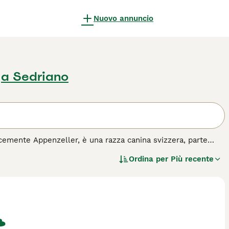
Nuovo annuncio
a Sedriano
emente Appenzeller, è una razza canina svizzera, parte
istingue per il suo manto tricolore, tipicamente nero con
Ordina per
Più recente
pprezzato per la sua intelligenza, vivacità e lealtà. È un
 bestiame e come cane da guardia. Nonostante la sua energia
a sua casa, adattandosi bene alla vita familiare se fornito di
all'acquisto per questa razza.