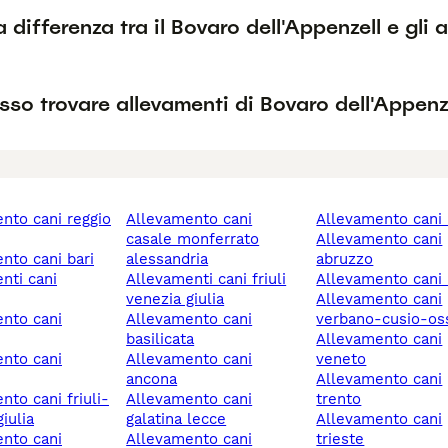
a differenza tra il Bovaro dell'Appenzell e gli a
so trovare allevamenti di Bovaro dell'Appenz
allevamento cani
allevamento cani 
casale monferrato
allevamento cani
ento cani bari
alessandria
abruzzo
allevamenti cani friuli
allevamento cani 
venezia giulia
allevamento cani
allevamento cani
verbano-cusio-os
basilicata
allevamento cani
allevamento cani
veneto
ancona
allevamento cani
allevamento cani
trento
iulia
galatina lecce
allevamento cani
allevamento cani
trieste