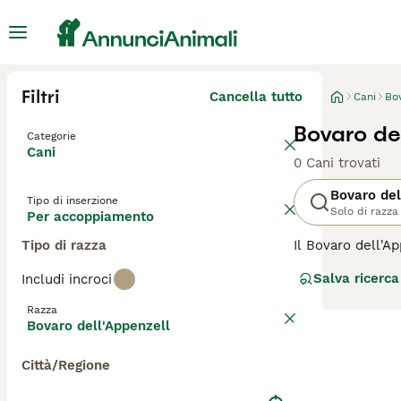
Filtri
Cancella tutto
Cani
Bo
Bovaro de
Categorie
Cani
0 Cani trovati
Bovaro del
Tipo di inserzione
Solo di razza
Per accoppiamento
Tipo di razza
Il Bovaro dell'
della famiglia d
Salva ricerca
Includi incroci
macchie rosse e 
cane da lavoro e
Razza
e indipendenza, 
Bovaro dell'Appenzell
sufficiente eser
Città/Regione
Per scoprire se i