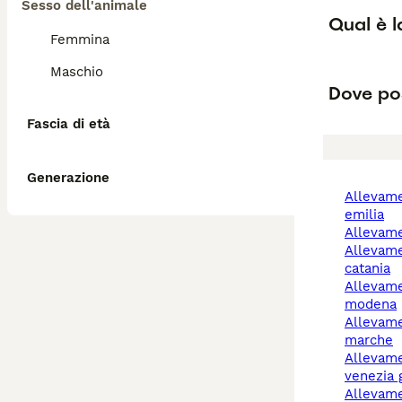
Sesso dell'animale
Qual è l
Femmina
Maschio
Dove pos
Fascia di età
Generazione
allevamento cani reggio
emilia
allevam
allevamenti cani
catania
allevamento cani
modena
allevamento cani
marche
allevamento cani friuli-
venezia g
allevamento cani