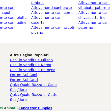
umbria
allevamento cani
allevamenti cani prato
villabate palermo
 napoli
allevamento cani como
allevamento cani
ento cani biella
allevamento cani
chivasso torino
ento cani udine
caserta
allevamento cani
allevamento cani ascoli
palermo
piceno
Altre Pagine Popolari
Cani in Vendita a Milano
Cani in Vendita a Roma
Cani in Vendita a Bologna
Forum Sui Cani
Forum Sui Gatti
Quiz: Quale Razza di Cane
Scegliere
Quiz: Quale Razza di Gatto
Scegliere
ci Animali
Lancaster Puppies