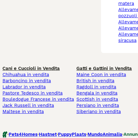
matera
allevamento cani
pozzuoli
allevam
allevam
allevamento cani
siracusa
Cani e Cuccioli in Vendita
Gatti e Gattini in Vendita
Chihuahua in vendita
Maine Coon in vendita
Barboncino in vendita
British in vendita
Labrador in vendita
Ragdoll in vendita
Pastore Tedesco in vendita
Bengala in vendita
Bouledogue Francese in vendita
Scottish in vendita
Jack Russell in vendita
Persiano in vendita
Maltese in vendita
Siberiano in vendita
Pets4Homes
Hastnet
PuppyPlaats
MundoAnimalia
Annun