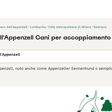
varo dell'Appenzell
Lombardia
Città metropolitana di Milano
Sedriano
ll'Appenzell Cani per accoppiamento
l'Appenzell
Appenzell, noto anche come Appenzeller Sennenhund o semplic
ei cani da montagna svizzeri. Questo cane robusto e agile si d
bianche, e per la sua coda ricurva. Il Bovaro dell'Appenzell è a
ccellente, utilizzato tradizionalmente per la conduzione del
l'Appenzeller è affettuoso con la sua famiglia e protettivo dell
cizio fisico e stimolazione mentale.
l Bovaro dell'Appenzell è il cane giusto per te, leggi la guida 